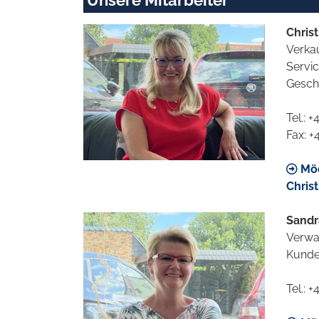
Chris
Verka
Servi
Gesch
Tel.: 
Fax: +
Möc
Chris
Sandr
Verwa
Kund
Tel.: 