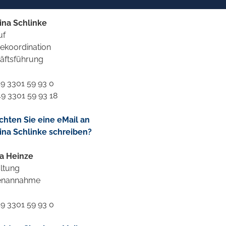
tina Schlinke
uf
cekoordination
äftsführung
+49 3301 59 93 0
49 3301 59 93 18
hten Sie eine eMail an
tina Schlinke schreiben?
a Heinze
ltung
enannahme
+49 3301 59 93 0