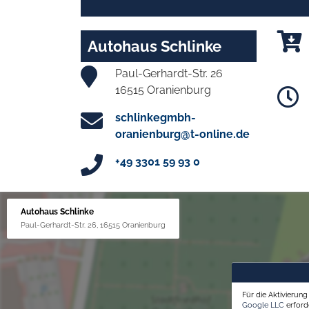
Autohaus Schlinke
Paul-Gerhardt-Str. 26
16515 Oranienburg
schlinkegmbh-
oranienburg@t-online.de
+49 3301 59 93 0
Autohaus Schlinke
Paul-Gerhardt-Str. 26, 16515 Oranienburg
Für die Aktivierun
Google LLC
erforde