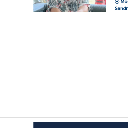
Möc
Sandr