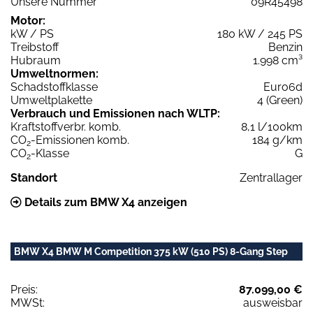
Unsere Nummer
09R45498
Motor:
kW / PS
180 kW / 245 PS
Treibstoff
Benzin
Hubraum
1.998 cm³
Umweltnormen:
Schadstoffklasse
Euro6d
Umweltplakette
4 (Green)
Verbrauch und Emissionen nach WLTP:
Kraftstoffverbr. komb.
8,1 l/100km
CO
-Emissionen komb.
184 g/km
2
CO
-Klasse
G
2
Standort
Zentrallager
Details zum BMW X4 anzeigen
BMW X4 BMW M Competition 375 kW (510 PS) 8-Gang Step
Preis:
87.099,00 €
MWSt:
ausweisbar