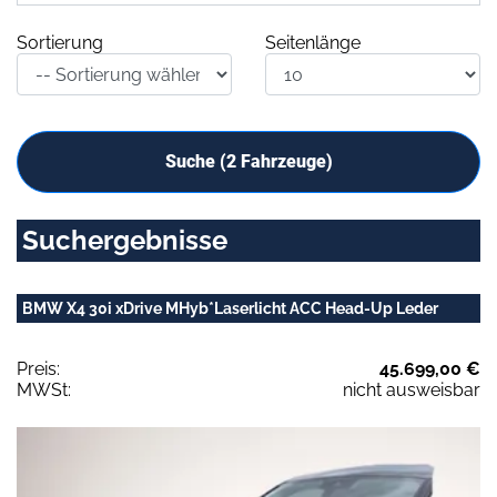
Sortierung
Seitenlänge
Suche (
2
Fahrzeuge)
Suchergebnisse
BMW X4 30i xDrive MHyb*Laserlicht ACC Head-Up Leder
Preis:
45.699,00 €
MWSt:
nicht ausweisbar