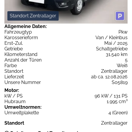
Standort Zentrallager
Allgemeine Daten:
Fahrzeugtyp
Pkw
Karosserieform
Van / Kleinbus
Erst-Zul.
Mai / 2025
Getriebe
Schaltgetriebe
Kilometerstand
31.540 km
Anzahl der Türen
5
Farbe
Weiß
Standort
Zentrallager
Lieferzeit
ab ca. 12.08.2026
Unsere Nummer
S05819
Motor:
kW / PS
96 kW / 131 PS
Hubraum
1.995 cm³
Umweltnormen:
Umweltplakette
4 (Green)
Standort
Zentrallager