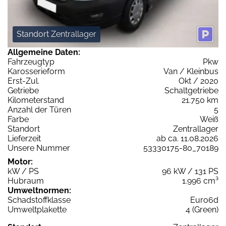
Standort Zentrallager
Allgemeine Daten:
Fahrzeugtyp
Pkw
Karosserieform
Van / Kleinbus
Erst-Zul.
Okt / 2020
Getriebe
Schaltgetriebe
Kilometerstand
21.750 km
Anzahl der Türen
5
Farbe
Weiß
Standort
Zentrallager
Lieferzeit
ab ca. 11.08.2026
Unsere Nummer
53330175-80_70189
Motor:
kW / PS
96 kW / 131 PS
Hubraum
1.996 cm³
Umweltnormen:
Schadstoffklasse
Euro6d
Umweltplakette
4 (Green)