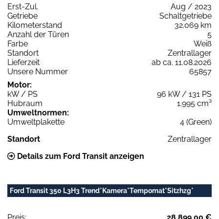
Erst-Zul.
Aug / 2023
Getriebe
Schaltgetriebe
Kilometerstand
32.069 km
Anzahl der Türen
5
Farbe
Weiß
Standort
Zentrallager
Lieferzeit
ab ca. 11.08.2026
Unsere Nummer
65857
Motor:
kW / PS
96 kW / 131 PS
Hubraum
1.995 cm³
Umweltnormen:
Umweltplakette
4 (Green)
Standort
Zentrallager
Details zum Ford Transit anzeigen
Ford Transit 350 L3H3 Trend*Kamera*Tempomat*Sitzhzg*
Preis:
28.899,00 €