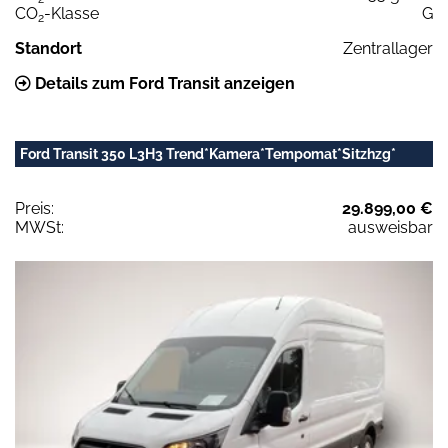
CO
-Klasse
G
2
Standort
Zentrallager
Details zum Ford Transit anzeigen
Ford Transit 350 L3H3 Trend*Kamera*Tempomat*Sitzhzg*
Preis:
29.899,00 €
MWSt:
ausweisbar