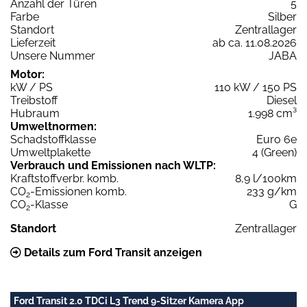
Anzahl der Türen
5
Farbe
Silber
Standort
Zentrallager
Lieferzeit
ab ca. 11.08.2026
Unsere Nummer
JABA
Motor:
kW / PS
110 kW / 150 PS
Treibstoff
Diesel
Hubraum
1.998 cm³
Umweltnormen:
Schadstoffklasse
Euro 6e
Umweltplakette
4 (Green)
Verbrauch und Emissionen nach WLTP:
Kraftstoffverbr. komb.
8,9 l/100km
CO
-Emissionen komb.
233 g/km
2
CO
-Klasse
G
2
Standort
Zentrallager
Details zum Ford Transit anzeigen
Ford Transit 2.0 TDCi L3 Trend 9-Sitzer Kamera App