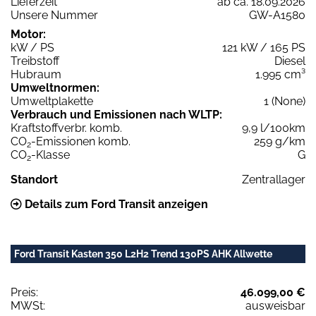
Lieferzeit
ab ca. 18.09.2026
Unsere Nummer
GW-A1580
Motor:
kW / PS
121 kW / 165 PS
Treibstoff
Diesel
Hubraum
1.995 cm³
Umweltnormen:
Umweltplakette
1 (None)
Verbrauch und Emissionen nach WLTP:
Kraftstoffverbr. komb.
9,9 l/100km
CO
-Emissionen komb.
259 g/km
2
CO
-Klasse
G
2
Standort
Zentrallager
Details zum Ford Transit anzeigen
Ford Transit Kasten 350 L2H2 Trend 130PS AHK Allwette
Preis:
46.099,00 €
MWSt:
ausweisbar