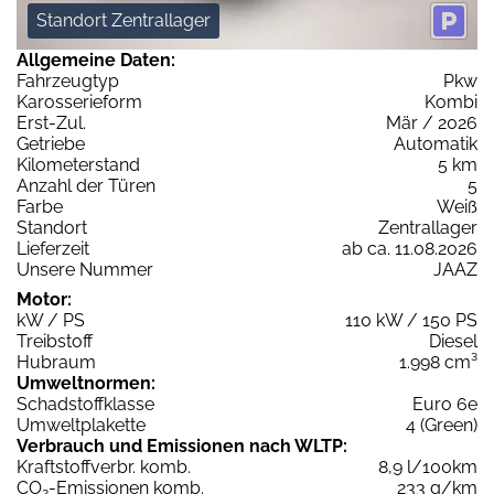
Standort Zentrallager
Allgemeine Daten:
Fahrzeugtyp
Pkw
Karosserieform
Kombi
Erst-Zul.
Mär / 2026
Getriebe
Automatik
Kilometerstand
5 km
Anzahl der Türen
5
Farbe
Weiß
Standort
Zentrallager
Lieferzeit
ab ca. 11.08.2026
Unsere Nummer
JAAZ
Motor:
kW / PS
110 kW / 150 PS
Treibstoff
Diesel
Hubraum
1.998 cm³
Umweltnormen:
Schadstoffklasse
Euro 6e
Umweltplakette
4 (Green)
Verbrauch und Emissionen nach WLTP:
Kraftstoffverbr. komb.
8,9 l/100km
CO
-Emissionen komb.
233 g/km
2