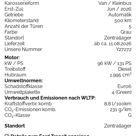
Karosserieform
Van / Kleinbus
Erst-Zul.
Jun / 2026
Getriebe
Automatik
Kilometerstand
500 km
Anzahl der Türen
5
Farbe
Grau
Standort
Zentrallager
Lieferzeit
ab ca. 11.08.2026
Unsere Nummer
Y27272
Motor:
kW / PS
96 kW / 131 PS
Treibstoff
Diesel
Hubraum
1.995 cm³
Umweltnormen:
Schadstoffklasse
Euro6
Umweltplakette
4 (Green)
Verbrauch und Emissionen nach WLTP:
Kraftstoffverbr. komb.
8,8 l/100km
CO
-Emissionen komb.
231 g/km
2
CO
-Klasse
G
2
Standort
Zentrallager