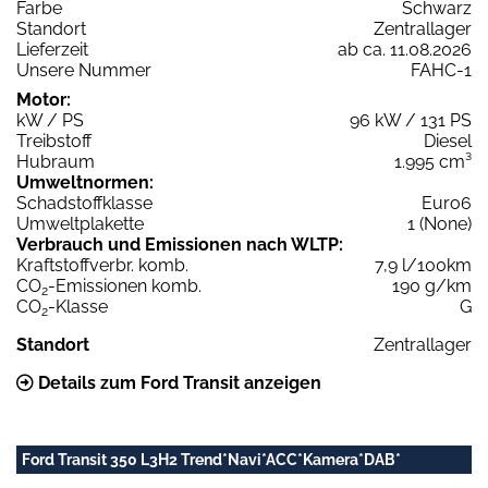
Farbe
Schwarz
Standort
Zentrallager
Lieferzeit
ab ca. 11.08.2026
Unsere Nummer
FAHC-1
Motor:
kW / PS
96 kW / 131 PS
Treibstoff
Diesel
Hubraum
1.995 cm³
Umweltnormen:
Schadstoffklasse
Euro6
Umweltplakette
1 (None)
Verbrauch und Emissionen nach WLTP:
Kraftstoffverbr. komb.
7,9 l/100km
CO
-Emissionen komb.
190 g/km
2
CO
-Klasse
G
2
Standort
Zentrallager
Details zum Ford Transit anzeigen
Ford Transit 350 L3H2 Trend*Navi*ACC*Kamera*DAB*