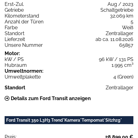
Erst-Zul.
Aug / 2023
Getriebe
Schaltgetriebe
Kilometerstand
32.069 km
Anzahl der Türen
5
Farbe
Weiß
Standort
Zentrallager
Lieferzeit
ab ca. 11.08.2026
Unsere Nummer
65857
Motor:
kW / PS
96 kW / 131 PS
Hubraum
1.995 cm³
Umweltnormen:
Umweltplakette
4 (Green)
Standort
Zentrallager
Details zum Ford Transit anzeigen
Ford Transit 350 L3H3 Trend*Kamera*Tempomat*Sitzhzg*
Preis:
28.899,00 €