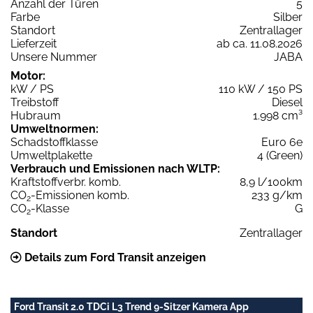
Anzahl der Türen
5
Farbe
Silber
Standort
Zentrallager
Lieferzeit
ab ca. 11.08.2026
Unsere Nummer
JABA
Motor:
kW / PS
110 kW / 150 PS
Treibstoff
Diesel
Hubraum
1.998 cm³
Umweltnormen:
Schadstoffklasse
Euro 6e
Umweltplakette
4 (Green)
Verbrauch und Emissionen nach WLTP:
Kraftstoffverbr. komb.
8,9 l/100km
CO
-Emissionen komb.
233 g/km
2
CO
-Klasse
G
2
Standort
Zentrallager
Details zum Ford Transit anzeigen
Ford Transit 2.0 TDCi L3 Trend 9-Sitzer Kamera App