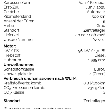
Karosserieform
Van / Kleinbus
Erst-Zul.
Jun / 2026
Getriebe
Automatik
Kilometerstand
500 km
Anzahl der Türen
5
Farbe
Grau
Standort
Zentrallager
Lieferzeit
ab ca. 11.08.2026
Unsere Nummer
Y27272
Motor:
kW / PS
96 kW / 131 PS
Treibstoff
Diesel
Hubraum
1.995 cm³
Umweltnormen:
Schadstoffklasse
Euro6
Umweltplakette
4 (Green)
Verbrauch und Emissionen nach WLTP:
Kraftstoffverbr. komb.
8,8 l/100km
CO
-Emissionen komb.
231 g/km
2
CO
-Klasse
G
2
Standort
Zentrallager