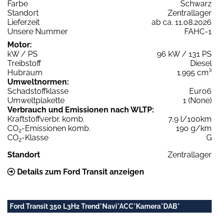
Farbe
Schwarz
Standort
Zentrallager
Lieferzeit
ab ca. 11.08.2026
Unsere Nummer
FAHC-1
Motor:
kW / PS
96 kW / 131 PS
Treibstoff
Diesel
Hubraum
1.995 cm³
Umweltnormen:
Schadstoffklasse
Euro6
Umweltplakette
1 (None)
Verbrauch und Emissionen nach WLTP:
Kraftstoffverbr. komb.
7,9 l/100km
CO
-Emissionen komb.
190 g/km
2
CO
-Klasse
G
2
Standort
Zentrallager
Details zum Ford Transit anzeigen
Ford Transit 350 L3H2 Trend*Navi*ACC*Kamera*DAB*