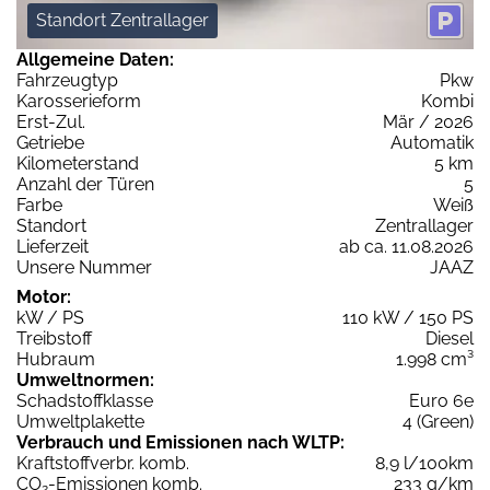
Standort Zentrallager
Allgemeine Daten:
Fahrzeugtyp
Pkw
Karosserieform
Kombi
Erst-Zul.
Mär / 2026
Getriebe
Automatik
Kilometerstand
5 km
Anzahl der Türen
5
Farbe
Weiß
Standort
Zentrallager
Lieferzeit
ab ca. 11.08.2026
Unsere Nummer
JAAZ
Motor:
kW / PS
110 kW / 150 PS
Treibstoff
Diesel
Hubraum
1.998 cm³
Umweltnormen:
Schadstoffklasse
Euro 6e
Umweltplakette
4 (Green)
Verbrauch und Emissionen nach WLTP:
Kraftstoffverbr. komb.
8,9 l/100km
CO
-Emissionen komb.
233 g/km
2