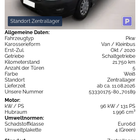
Standort Zentrallager
Allgemeine Daten:
Fahrzeugtyp
Pkw
Karosserieform
Van / Kleinbus
Erst-Zul.
Okt / 2020
Getriebe
Schaltgetriebe
Kilometerstand
21.750 km
Anzahl der Türen
5
Farbe
Weiß
Standort
Zentrallager
Lieferzeit
ab ca. 11.08.2026
Unsere Nummer
53330175-80_70189
Motor:
kW / PS
96 kW / 131 PS
Hubraum
1.996 cm³
Umweltnormen:
Schadstoffklasse
Euro6d
Umweltplakette
4 (Green)