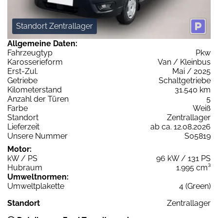
Standort Zentrallager
Allgemeine Daten:
Fahrzeugtyp
Pkw
Karosserieform
Van / Kleinbus
Erst-Zul.
Mai / 2025
Getriebe
Schaltgetriebe
Kilometerstand
31.540 km
Anzahl der Türen
5
Farbe
Weiß
Standort
Zentrallager
Lieferzeit
ab ca. 12.08.2026
Unsere Nummer
S05819
Motor:
kW / PS
96 kW / 131 PS
Hubraum
1.995 cm³
Umweltnormen:
Umweltplakette
4 (Green)
Standort
Zentrallager