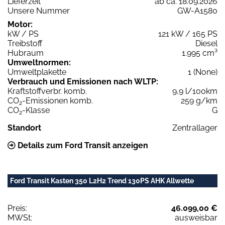
Lieferzeit
ab ca. 18.09.2026
Unsere Nummer
GW-A1580
Motor:
kW / PS
121 kW / 165 PS
Treibstoff
Diesel
Hubraum
1.995 cm³
Umweltnormen:
Umweltplakette
1 (None)
Verbrauch und Emissionen nach WLTP:
Kraftstoffverbr. komb.
9,9 l/100km
CO
-Emissionen komb.
259 g/km
2
CO
-Klasse
G
2
Standort
Zentrallager
Details zum Ford Transit anzeigen
Ford Transit Kasten 350 L2H2 Trend 130PS AHK Allwette
Preis:
46.099,00 €
MWSt:
ausweisbar