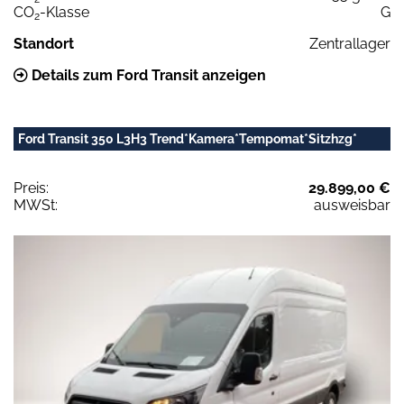
CO
-Klasse
G
2
Standort
Zentrallager
Details zum Ford Transit anzeigen
Ford Transit 350 L3H3 Trend*Kamera*Tempomat*Sitzhzg*
Preis:
29.899,00 €
MWSt:
ausweisbar