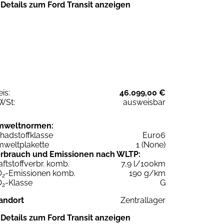
Details zum Ford Transit anzeigen
eis:
46.099,00 €
WSt:
ausweisbar
mweltnormen:
hadstoffklasse
Euro6
weltplakette
1 (None)
rbrauch und Emissionen nach WLTP:
aftstoffverbr. komb.
7,9 l/100km
O
-Emissionen komb.
190 g/km
2
O
-Klasse
G
2
andort
Zentrallager
Details zum Ford Transit anzeigen