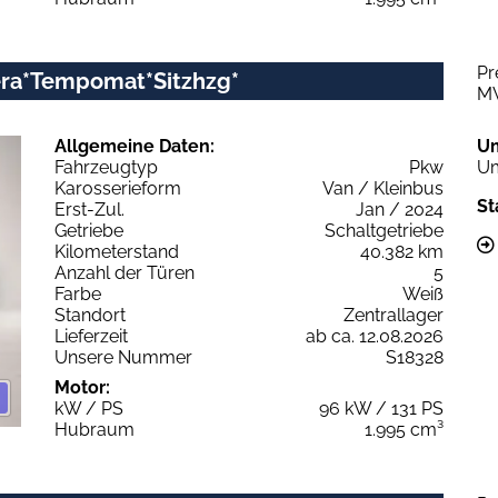
Pr
era*Tempomat*Sitzhzg*
M
Allgemeine Daten:
U
Fahrzeugtyp
Pkw
Um
Karosserieform
Van / Kleinbus
St
Erst-Zul.
Jan / 2024
Getriebe
Schaltgetriebe
Kilometerstand
40.382 km
Anzahl der Türen
5
Farbe
Weiß
Standort
Zentrallager
Lieferzeit
ab ca. 12.08.2026
Unsere Nummer
S18328
Motor:
kW / PS
96 kW / 131 PS
Hubraum
1.995 cm³