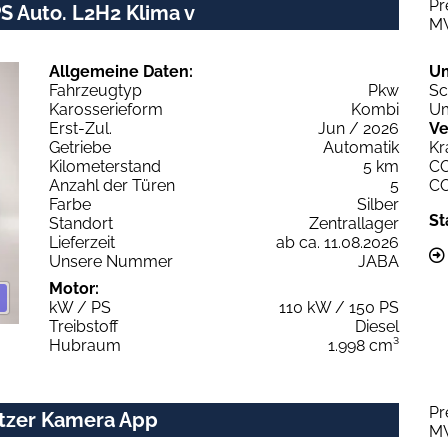
Pr
S Auto. L2H2 Klima v
M
Allgemeine Daten:
U
Fahrzeugtyp
Pkw
Sc
Karosserieform
Kombi
Um
Erst-Zul.
Jun / 2026
Ve
Getriebe
Automatik
Kr
Kilometerstand
5 km
C
Anzahl der Türen
5
C
Farbe
Silber
St
Standort
Zentrallager
Lieferzeit
ab ca. 11.08.2026
Unsere Nummer
JABA
Motor:
kW / PS
110 kW / 150 PS
Treibstoff
Diesel
Hubraum
1.998 cm³
Pr
Sitzer Kamera App
M