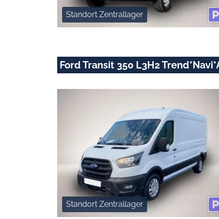
Standort Zentrallager
Ford Transit 350 L3H2 Trend*Nav
Standort Zentrallager