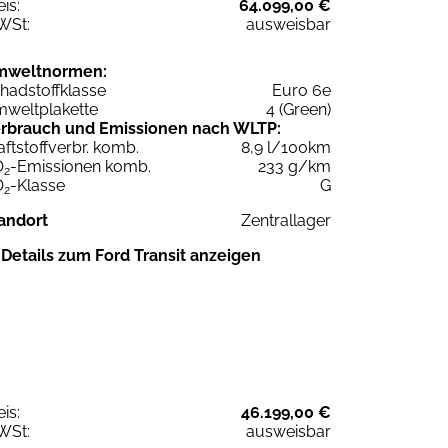
eis:
64.099,00 €
WSt:
ausweisbar
mweltnormen:
hadstoffklasse
Euro 6e
weltplakette
4 (Green)
rbrauch und Emissionen nach WLTP:
aftstoffverbr. komb.
8,9 l/100km
O
-Emissionen komb.
233 g/km
2
O
-Klasse
G
2
andort
Zentrallager
Details zum Ford Transit anzeigen
eis:
46.199,00 €
WSt:
ausweisbar