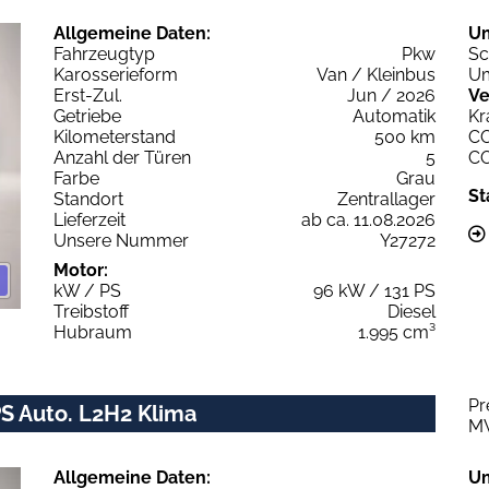
Allgemeine Daten:
U
Fahrzeugtyp
Pkw
Sc
Karosserieform
Van / Kleinbus
Um
Erst-Zul.
Jun / 2026
Ve
Getriebe
Automatik
Kr
Kilometerstand
500 km
C
Anzahl der Türen
5
C
Farbe
Grau
St
Standort
Zentrallager
Lieferzeit
ab ca. 11.08.2026
Unsere Nummer
Y27272
Motor:
kW / PS
96 kW / 131 PS
Treibstoff
Diesel
Hubraum
1.995 cm³
Pr
PS Auto. L2H2 Klima
M
Allgemeine Daten:
U