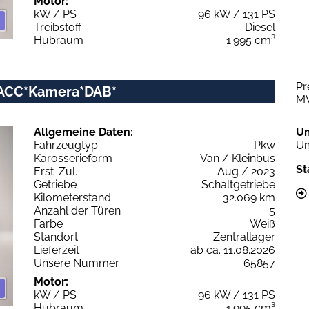
Motor:
kW / PS
96 kW / 131 PS
Treibstoff
Diesel
Hubraum
1.995 cm³
Pr
i*ACC*Kamera*DAB*
M
Allgemeine Daten:
U
Fahrzeugtyp
Pkw
Um
Karosserieform
Van / Kleinbus
St
Erst-Zul.
Aug / 2023
Getriebe
Schaltgetriebe
Kilometerstand
32.069 km
Anzahl der Türen
5
Farbe
Weiß
Standort
Zentrallager
Lieferzeit
ab ca. 11.08.2026
Unsere Nummer
65857
Motor:
kW / PS
96 kW / 131 PS
Hubraum
1.995 cm³