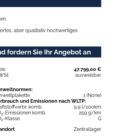
en.
rtes, aber qualitativ hochwertiges
d fordern Sie Ihr Angebot an
eis:
47.799,00 €
WSt:
ausweisbar
mweltnormen:
weltplakette
1 (None)
rbrauch und Emissionen nach WLTP:
aftstoffverbr. komb.
9,9 l/100km
O
-Emissionen komb.
259 g/km
2
O
-Klasse
G
2
andort
Zentrallager