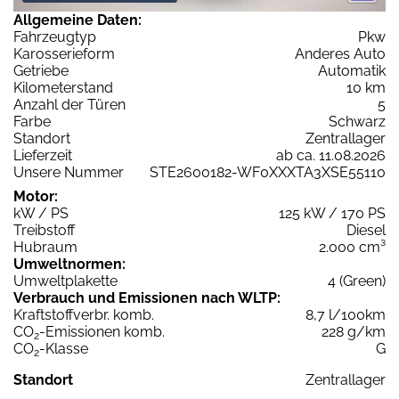
Allgemeine Daten:
Fahrzeugtyp
Pkw
Karosserieform
Anderes Auto
Getriebe
Automatik
Kilometerstand
10 km
Anzahl der Türen
5
Farbe
Schwarz
Standort
Zentrallager
Lieferzeit
ab ca. 11.08.2026
Unsere Nummer
STE2600182-WF0XXXTA3XSE55110
Motor:
kW / PS
125 kW / 170 PS
Treibstoff
Diesel
Hubraum
2.000 cm³
Umweltnormen:
Umweltplakette
4 (Green)
Verbrauch und Emissionen nach WLTP:
Kraftstoffverbr. komb.
8,7 l/100km
CO
-Emissionen komb.
228 g/km
2
CO
-Klasse
G
2
Standort
Zentrallager