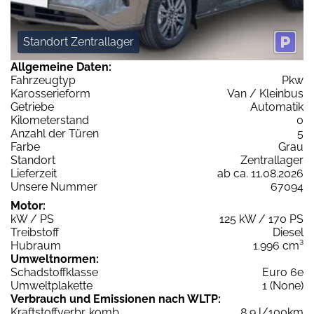
Standort Zentrallager
Allgemeine Daten:
Fahrzeugtyp
Pkw
Karosserieform
Van / Kleinbus
Getriebe
Automatik
Kilometerstand
0
Anzahl der Türen
5
Farbe
Grau
Standort
Zentrallager
Lieferzeit
ab ca. 11.08.2026
Unsere Nummer
67094
Motor:
kW / PS
125 kW / 170 PS
Treibstoff
Diesel
Hubraum
1.996 cm³
Umweltnormen:
Schadstoffklasse
Euro 6e
Umweltplakette
1 (None)
Verbrauch und Emissionen nach WLTP:
Kraftstoffverbr. komb.
8,9 l/100km