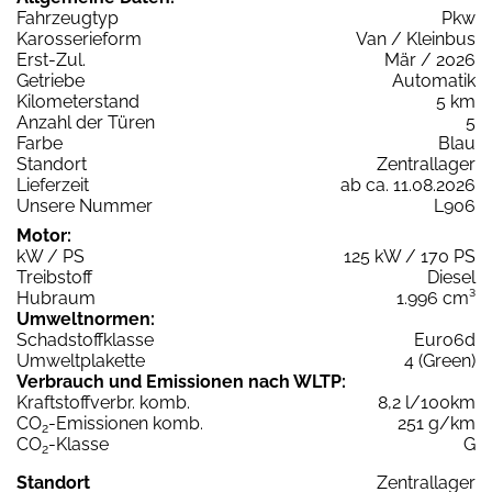
Fahrzeugtyp
Pkw
Karosserieform
Van / Kleinbus
Erst-Zul.
Mär / 2026
Getriebe
Automatik
Kilometerstand
5 km
Anzahl der Türen
5
Farbe
Blau
Standort
Zentrallager
Lieferzeit
ab ca. 11.08.2026
Unsere Nummer
L906
Motor:
kW / PS
125 kW / 170 PS
Treibstoff
Diesel
Hubraum
1.996 cm³
Umweltnormen:
Schadstoffklasse
Euro6d
Umweltplakette
4 (Green)
Verbrauch und Emissionen nach WLTP:
Kraftstoffverbr. komb.
8,2 l/100km
CO
-Emissionen komb.
251 g/km
2
CO
-Klasse
G
2
Standort
Zentrallager