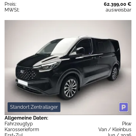
Preis:
62.399,00 €
MWSt:
ausweisbar
Standort Zentrallager
Allgemeine Daten:
Fahrzeugtyp
Pkw
Karosserieform
Van / Kleinbus
Erst-Zul.
Jun / 2026