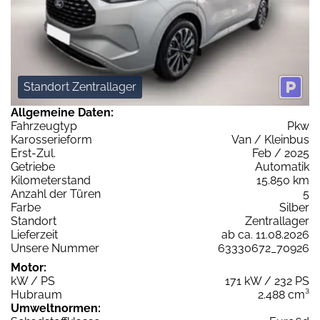
Standort Zentrallager
Allgemeine Daten:
Fahrzeugtyp
Pkw
Karosserieform
Van / Kleinbus
Erst-Zul.
Feb / 2025
Getriebe
Automatik
Kilometerstand
15.850 km
Anzahl der Türen
5
Farbe
Silber
Standort
Zentrallager
Lieferzeit
ab ca. 11.08.2026
Unsere Nummer
63330672_70926
Motor:
kW / PS
171 kW / 232 PS
Hubraum
2.488 cm³
Umweltnormen: