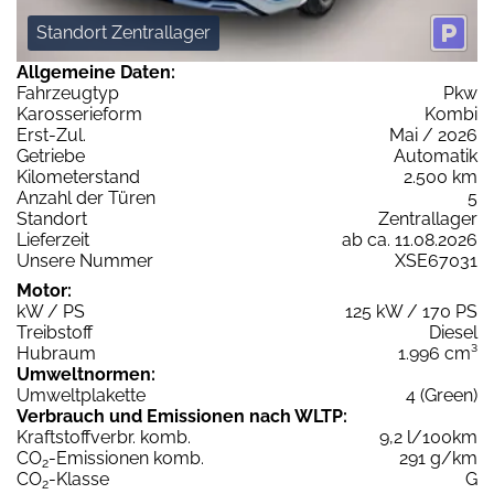
Standort Zentrallager
Allgemeine Daten:
Fahrzeugtyp
Pkw
Karosserieform
Kombi
Erst-Zul.
Mai / 2026
Getriebe
Automatik
Kilometerstand
2.500 km
Anzahl der Türen
5
Standort
Zentrallager
Lieferzeit
ab ca. 11.08.2026
Unsere Nummer
XSE67031
Motor:
kW / PS
125 kW / 170 PS
Treibstoff
Diesel
Hubraum
1.996 cm³
Umweltnormen:
Umweltplakette
4 (Green)
Verbrauch und Emissionen nach WLTP:
Kraftstoffverbr. komb.
9,2 l/100km
CO
-Emissionen komb.
291 g/km
2
CO
-Klasse
G
2