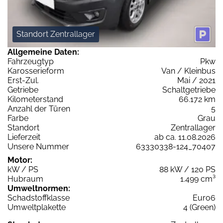
Standort Zentrallager
Allgemeine Daten:
Fahrzeugtyp
Pkw
Karosserieform
Van / Kleinbus
Erst-Zul.
Mai / 2021
Getriebe
Schaltgetriebe
Kilometerstand
66.172 km
Anzahl der Türen
5
Farbe
Grau
Standort
Zentrallager
Lieferzeit
ab ca. 11.08.2026
Unsere Nummer
63330338-124_70407
Motor:
kW / PS
88 kW / 120 PS
Hubraum
1.499 cm³
Umweltnormen:
Schadstoffklasse
Euro6
Umweltplakette
4 (Green)