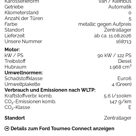
Karosserieform
Van / Kleinbus
Getriebe
Automatik
Kilometerstand
0
Anzahl der Türen
5
Farbe
metallic gegen Aufpreis
Standort
Zentrallager
Lieferzeit
ab ca. 11.08.2026
Unsere Nummer
168713
Motor:
kW / PS
90 kW / 122 PS
Treibstoff
Diesel
Hubraum
1.968 cm³
Umweltnormen:
Schadstoffklasse
Euro6
Umweltplakette
4 (Green)
Verbrauch und Emissionen nach WLTP:
Kraftstoffverbr. komb.
5,6 l/100km
CO
-Emissionen komb.
147 g/km
2
CO
-Klasse
E
2
Standort
Zentrallager
Details zum Ford Tourneo Connect anzeigen