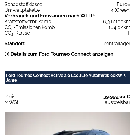
Schadstoffklasse
Euro6
Umweltplakette
4 (Green)
Verbrauch und Emissionen nach WLTP:
Kraftstoffverbr. komb.
6,3 l/100km
CO
-Emissionen komb.
164 g/km
2
CO
-Klasse
F
2
Standort
Zentrallager
Details zum Ford Tourneo Connect anzeigen
Ford Tourneo Connect Active 2,0 EcoBlue Automatik 90kW 5
Jahre
Preis:
39.999,00 €
MWSt:
ausweisbar