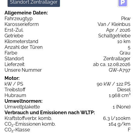
Standort Zentrallager
Allgemeine Daten:
Fahrzeugtyp
Pkw
Karosserieform
Van / Kleinbus
Erst-Zul.
Apr / 2026
Getriebe
Schaltgetriebe
Kilometerstand
10 km
Anzahl der Türen
5
Farbe
Grau
Standort
Zentrallager
Lieferzeit
ab ca. 12.08.2026
Unsere Nummer
GW-A797
Motor:
kW / PS
90 kW / 122 PS
Treibstoff
Diesel
Hubraum
1.968 cm³
Umweltnormen:
Umweltplakette
1 (None)
Verbrauch und Emissionen nach WLTP:
Kraftstoffverbr. komb.
6,3 l/100km
CO
-Emissionen komb.
164 g/km
2
CO
-Klasse
F
2