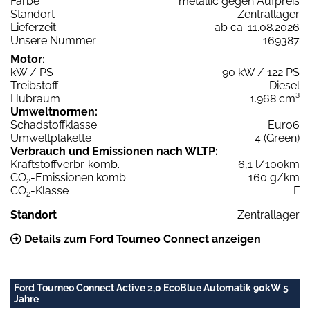
Farbe
metallic gegen Aufpreis
Standort
Zentrallager
Lieferzeit
ab ca. 11.08.2026
Unsere Nummer
169387
Motor:
kW / PS
90 kW / 122 PS
Treibstoff
Diesel
Hubraum
1.968 cm³
Umweltnormen:
Schadstoffklasse
Euro6
Umweltplakette
4 (Green)
Verbrauch und Emissionen nach WLTP:
Kraftstoffverbr. komb.
6,1 l/100km
CO
-Emissionen komb.
160 g/km
2
CO
-Klasse
F
2
Standort
Zentrallager
Details zum Ford Tourneo Connect anzeigen
Ford Tourneo Connect Active 2,0 EcoBlue Automatik 90kW 5
Jahre