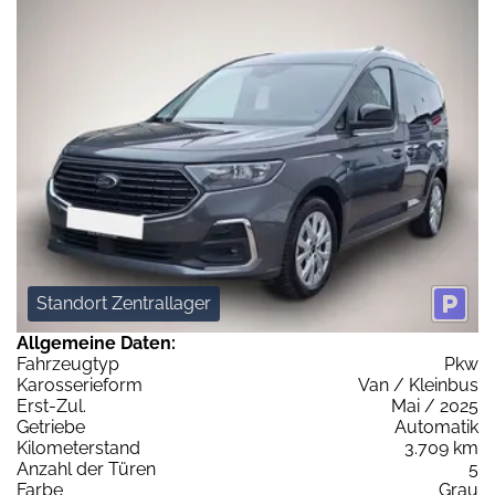
Standort Zentrallager
Allgemeine Daten:
Fahrzeugtyp
Pkw
Karosserieform
Van / Kleinbus
Erst-Zul.
Mai / 2025
Getriebe
Automatik
Kilometerstand
3.709 km
Anzahl der Türen
5
Farbe
Grau