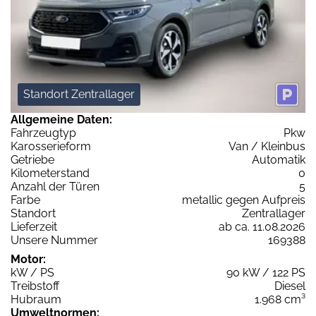
Standort Zentrallager
Allgemeine Daten:
Fahrzeugtyp
Pkw
Karosserieform
Van / Kleinbus
Getriebe
Automatik
Kilometerstand
0
Anzahl der Türen
5
Farbe
metallic gegen Aufpreis
Standort
Zentrallager
Lieferzeit
ab ca. 11.08.2026
Unsere Nummer
169388
Motor:
kW / PS
90 kW / 122 PS
Treibstoff
Diesel
Hubraum
1.968 cm³
Umweltnormen: