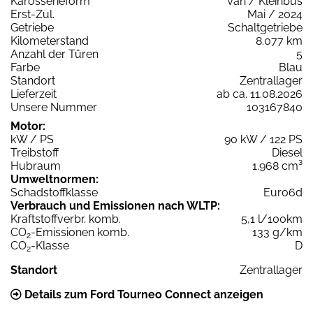
Karosserieform
Van / Kleinbus
Erst-Zul.
Mai / 2024
Getriebe
Schaltgetriebe
Kilometerstand
8.077 km
Anzahl der Türen
5
Farbe
Blau
Standort
Zentrallager
Lieferzeit
ab ca. 11.08.2026
Unsere Nummer
103167840
Motor:
kW / PS
90 kW / 122 PS
Treibstoff
Diesel
Hubraum
1.968 cm³
Umweltnormen:
Schadstoffklasse
Euro6d
Verbrauch und Emissionen nach WLTP:
Kraftstoffverbr. komb.
5,1 l/100km
CO
-Emissionen komb.
133 g/km
2
CO
-Klasse
D
2
Standort
Zentrallager
Details zum Ford Tourneo Connect anzeigen