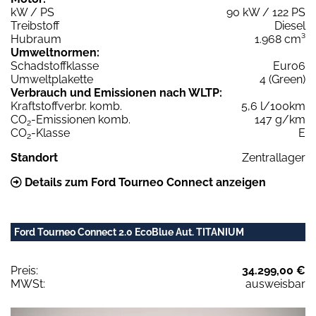
kW / PS
90 kW / 122 PS
Treibstoff
Diesel
Hubraum
1.968 cm³
Umweltnormen:
Schadstoffklasse
Euro6
Umweltplakette
4 (Green)
Verbrauch und Emissionen nach WLTP:
Kraftstoffverbr. komb.
5,6 l/100km
CO
-Emissionen komb.
147 g/km
2
CO
-Klasse
E
2
Standort
Zentrallager
Details zum Ford Tourneo Connect anzeigen
Ford Tourneo Connect 2.0 EcoBlue Aut. TITANIUM
Preis:
34.299,00 €
MWSt:
ausweisbar