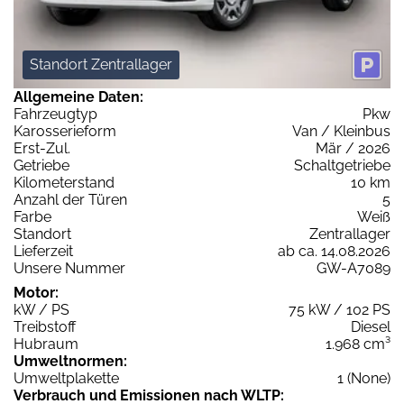
Standort Zentrallager
Allgemeine Daten:
Fahrzeugtyp
Pkw
Karosserieform
Van / Kleinbus
Erst-Zul.
Mär / 2026
Getriebe
Schaltgetriebe
Kilometerstand
10 km
Anzahl der Türen
5
Farbe
Weiß
Standort
Zentrallager
Lieferzeit
ab ca. 14.08.2026
Unsere Nummer
GW-A7089
Motor:
kW / PS
75 kW / 102 PS
Treibstoff
Diesel
Hubraum
1.968 cm³
Umweltnormen:
Umweltplakette
1 (None)
Verbrauch und Emissionen nach WLTP: