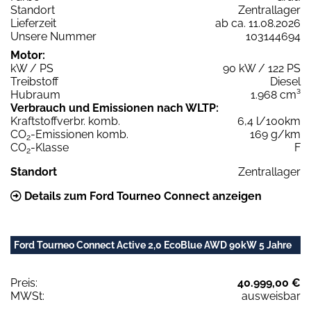
Standort
Zentrallager
Lieferzeit
ab ca. 11.08.2026
Unsere Nummer
103144694
Motor:
kW / PS
90 kW / 122 PS
Treibstoff
Diesel
Hubraum
1.968 cm³
Verbrauch und Emissionen nach WLTP:
Kraftstoffverbr. komb.
6,4 l/100km
CO
-Emissionen komb.
169 g/km
2
CO
-Klasse
F
2
Standort
Zentrallager
Details zum Ford Tourneo Connect anzeigen
Ford Tourneo Connect Active 2,0 EcoBlue AWD 90kW 5 Jahre
Preis:
40.999,00 €
MWSt:
ausweisbar