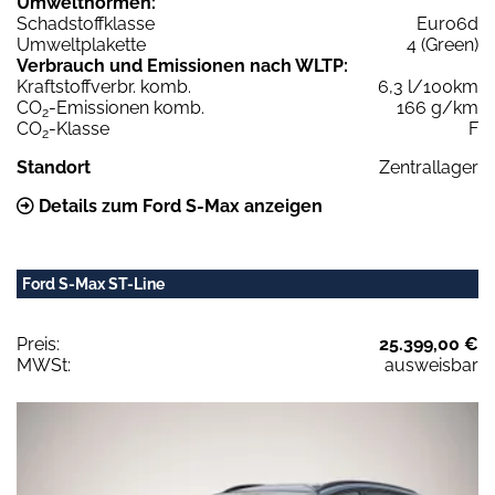
Umweltnormen:
Schadstoffklasse
Euro6d
Umweltplakette
4 (Green)
Verbrauch und Emissionen nach WLTP:
Kraftstoffverbr. komb.
6,3 l/100km
CO
-Emissionen komb.
166 g/km
2
CO
-Klasse
F
2
Standort
Zentrallager
Details zum Ford S-Max anzeigen
Ford S-Max ST-Line
Preis:
25.399,00 €
MWSt:
ausweisbar