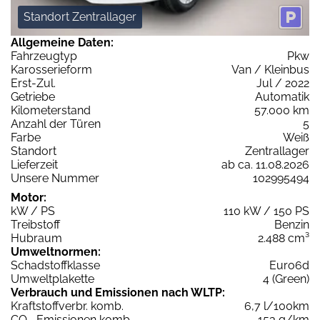
Standort Zentrallager
Allgemeine Daten:
Fahrzeugtyp
Pkw
Karosserieform
Van / Kleinbus
Erst-Zul.
Jul / 2022
Getriebe
Automatik
Kilometerstand
57.000 km
Anzahl der Türen
5
Farbe
Weiß
Standort
Zentrallager
Lieferzeit
ab ca. 11.08.2026
Unsere Nummer
102995494
Motor:
kW / PS
110 kW / 150 PS
Treibstoff
Benzin
Hubraum
2.488 cm³
Umweltnormen:
Schadstoffklasse
Euro6d
Umweltplakette
4 (Green)
Verbrauch und Emissionen nach WLTP:
Kraftstoffverbr. komb.
6,7 l/100km
CO
-Emissionen komb.
153 g/km