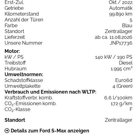
Erst-Zul.
Okt / 2022
Getriebe
Automatik
Kilometerstand
99.890 km
Anzahl der Türen
5
Farbe
Blau
Standort
Zentrallager
Lieferzeit
ab ca. 11.08.2026
Unsere Nummer
JNP17736
Motor:
kW / PS
140 kW / 190 PS
Treibstoff
Diesel
Hubraum
1.995 cm³
Umweltnormen:
Schadstoffklasse
Euro6d
Umweltplakette
4 (Green)
Verbrauch und Emissionen nach WLTP:
Kraftstoffverbr. komb.
6,6 l/100km
CO
-Emissionen komb.
172 g/km
2
CO
-Klasse
F
2
Standort
Zentrallager
Details zum Ford S-Max anzeigen