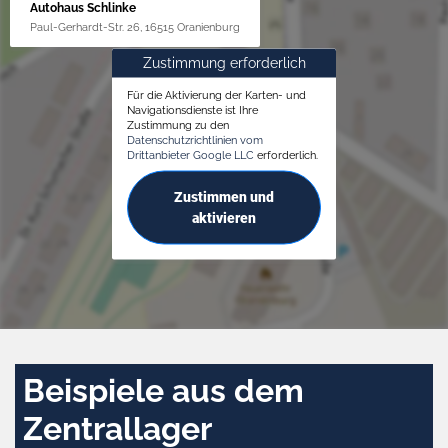
Autohaus Schlinke
Paul-Gerhardt-Str. 26, 16515 Oranienburg
Zustimmung erforderlich
Für die Aktivierung der Karten- und
Navigationsdienste ist Ihre
Zustimmung zu den
Datenschutzrichtlinien vom
Drittanbieter Google LLC
erforderlich.
Zustimmen und
aktivieren
Beispiele aus dem
Zentrallager