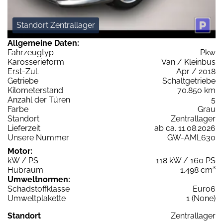
Standort Zentrallager
Allgemeine Daten:
Fahrzeugtyp
Pkw
Karosserieform
Van / Kleinbus
Erst-Zul.
Apr / 2018
Getriebe
Schaltgetriebe
Kilometerstand
70.850 km
Anzahl der Türen
5
Farbe
Grau
Standort
Zentrallager
Lieferzeit
ab ca. 11.08.2026
Unsere Nummer
GW-AML630
Motor:
kW / PS
118 kW / 160 PS
Hubraum
1.498 cm³
Umweltnormen:
Schadstoffklasse
Euro6
Umweltplakette
1 (None)
Standort
Zentrallager