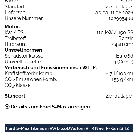
Farbe
Silber
Standort
Zentrallager
Lieferzeit
ab ca. 11.08.2026
Unsere Nummer
102995466
Motor:
kW / PS
110 kW / 150 PS
Treibstoff
Benzin
Hubraum
2.488 cm³
Umweltnormen:
Schadstoffklasse
Euro6d
Umweltplakette
4 (Green)
Verbrauch und Emissionen nach WLTP:
Kraftstoffverbr. komb.
6,7 l/100km
CO
-Emissionen komb.
153 g/km
2
CO
-Klasse
E
2
Standort
Zentrallager
Details zum Ford S-Max anzeigen
Ford S-Max Titanium AWD 2.0D*Autom AHK Navi R-Kam SHZ