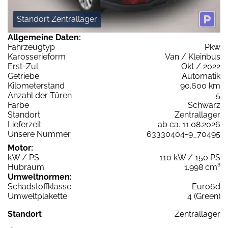
Standort Zentrallager
Allgemeine Daten:
Fahrzeugtyp
Pkw
Karosserieform
Van / Kleinbus
Erst-Zul.
Okt / 2022
Getriebe
Automatik
Kilometerstand
90.600 km
Anzahl der Türen
5
Farbe
Schwarz
Standort
Zentrallager
Lieferzeit
ab ca. 11.08.2026
Unsere Nummer
63330404-9_70495
Motor:
kW / PS
110 kW / 150 PS
Hubraum
1.998 cm³
Umweltnormen:
Schadstoffklasse
Euro6d
Umweltplakette
4 (Green)
Standort
Zentrallager