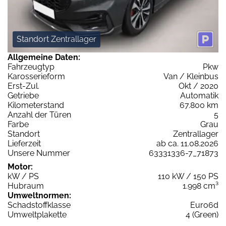
Standort Zentrallager
Allgemeine Daten:
Fahrzeugtyp
Pkw
Karosserieform
Van / Kleinbus
Erst-Zul.
Okt / 2020
Getriebe
Automatik
Kilometerstand
67.800 km
Anzahl der Türen
5
Farbe
Grau
Standort
Zentrallager
Lieferzeit
ab ca. 11.08.2026
Unsere Nummer
63331336-7_71873
Motor:
kW / PS
110 kW / 150 PS
Hubraum
1.998 cm³
Umweltnormen:
Schadstoffklasse
Euro6d
Umweltplakette
4 (Green)