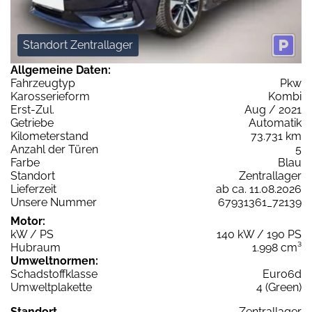
Standort Zentrallager
Allgemeine Daten:
Fahrzeugtyp
Pkw
Karosserieform
Kombi
Erst-Zul.
Aug / 2021
Getriebe
Automatik
Kilometerstand
73.731 km
Anzahl der Türen
5
Farbe
Blau
Standort
Zentrallager
Lieferzeit
ab ca. 11.08.2026
Unsere Nummer
67931361_72139
Motor:
kW / PS
140 kW / 190 PS
Hubraum
1.998 cm³
Umweltnormen:
Schadstoffklasse
Euro6d
Umweltplakette
4 (Green)
Standort
Zentrallager