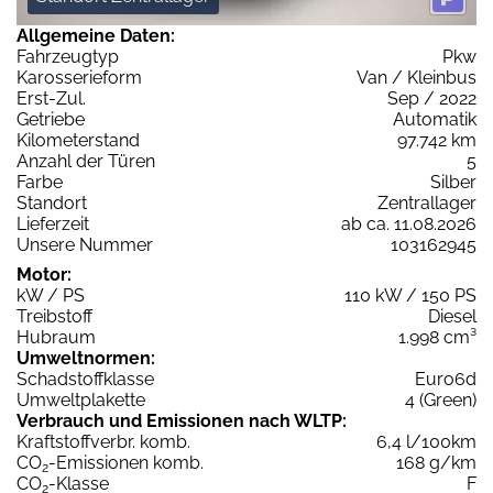
Allgemeine Daten:
Fahrzeugtyp
Pkw
Karosserieform
Van / Kleinbus
Erst-Zul.
Sep / 2022
Getriebe
Automatik
Kilometerstand
97.742 km
Anzahl der Türen
5
Farbe
Silber
Standort
Zentrallager
Lieferzeit
ab ca. 11.08.2026
Unsere Nummer
103162945
Motor:
kW / PS
110 kW / 150 PS
Treibstoff
Diesel
Hubraum
1.998 cm³
Umweltnormen:
Schadstoffklasse
Euro6d
Umweltplakette
4 (Green)
Verbrauch und Emissionen nach WLTP:
Kraftstoffverbr. komb.
6,4 l/100km
CO
-Emissionen komb.
168 g/km
2
CO
-Klasse
F
2