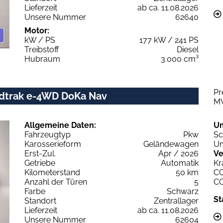
Lieferzeit
ab ca. 11.08.2026
Unsere Nummer
62640
Motor:
kW / PS
177 kW / 241 PS
Treibstoff
Diesel
Hubraum
3.000 cm³
Pr
ildtrak e-4WD DoKa Nav
M
Allgemeine Daten:
U
Fahrzeugtyp
Pkw
Sc
Karosserieform
Geländewagen
Um
Erst-Zul.
Apr / 2026
Ve
Getriebe
Automatik
Kr
Kilometerstand
50 km
C
Anzahl der Türen
5
C
Farbe
Schwarz
St
Standort
Zentrallager
Lieferzeit
ab ca. 11.08.2026
Unsere Nummer
62604