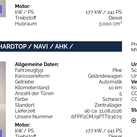
Motor:
kW / PS
177 kW / 241 PS
Treibstoff
Diesel
Hubraum
3.000 cm³
Pr
HARDTOP / NAVI / AHK /
M
Allgemeine Daten:
U
Fahrzeugtyp
Pkw
Sc
Karosserieform
Geländewagen
Um
Getriebe
Automatik
Ve
Kilometerstand
10 km
Kr
Anzahl der Türen
5
C
Farbe
Schwarz
C
Standort
Zentrallager
St
Lieferzeit
ab ca. 11.08.2026
Unsere Nummer
6FPP2CMJ9PTT63675
Motor:
kW / PS
177 kW / 241 PS
Treibstoff
Diesel