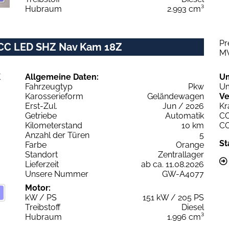
Hubraum
2.993 cm³
Pr
ACC LED SHZ Nav Kam 18Z
M
Allgemeine Daten:
U
Fahrzeugtyp
Pkw
Um
Karosserieform
Geländewagen
Ve
Erst-Zul.
Jun / 2026
Kr
Getriebe
Automatik
C
Kilometerstand
10 km
C
Anzahl der Türen
5
St
Farbe
Orange
Standort
Zentrallager
Lieferzeit
ab ca. 11.08.2026
Unsere Nummer
GW-A4077
Motor:
kW / PS
151 kW / 205 PS
Treibstoff
Diesel
Hubraum
1.996 cm³