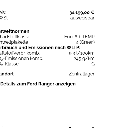
eis:
31.199,00 €
WSt:
ausweisbar
mweltnormen:
hadstoffklasse
Euro6d-TEMP
weltplakette
4 (Green)
rbrauch und Emissionen nach WLTP:
aftstoffverbr. komb.
9,3 l/100km
O
-Emissionen komb.
245 g/km
2
O
-Klasse
G
2
andort
Zentrallager
Details zum Ford Ranger anzeigen