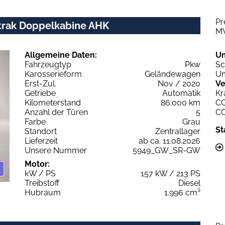
Pr
dtrak Doppelkabine AHK
M
Allgemeine Daten:
U
Fahrzeugtyp
Pkw
Sc
Karosserieform
Geländewagen
Um
Erst-Zul.
Nov / 2020
Ve
Getriebe
Automatik
Kr
Kilometerstand
86.000 km
C
Anzahl der Türen
5
C
Farbe
Grau
St
Standort
Zentrallager
Lieferzeit
ab ca. 11.08.2026
Unsere Nummer
5949_GW_SR-GW
Motor:
kW / PS
157 kW / 213 PS
Treibstoff
Diesel
Hubraum
1.996 cm³