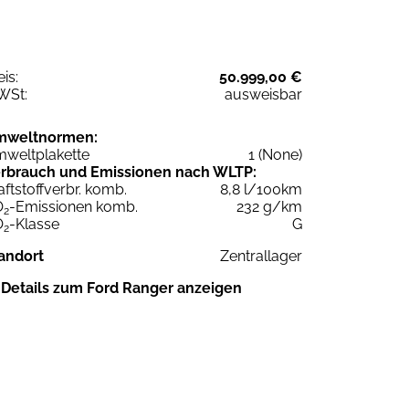
eis:
50.999,00 €
WSt:
ausweisbar
mweltnormen:
weltplakette
1 (None)
rbrauch und Emissionen nach WLTP:
aftstoffverbr. komb.
8,8 l/100km
O
-Emissionen komb.
232 g/km
2
O
-Klasse
G
2
andort
Zentrallager
Details zum Ford Ranger anzeigen