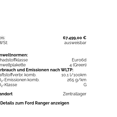
eis:
67.499,00 €
WSt:
ausweisbar
mweltnormen:
hadstoffklasse
Euro6d
weltplakette
4 (Green)
rbrauch und Emissionen nach WLTP:
aftstoffverbr. komb.
10,1 l/100km
O
-Emissionen komb.
265 g/km
2
O
-Klasse
G
2
andort
Zentrallager
Details zum Ford Ranger anzeigen