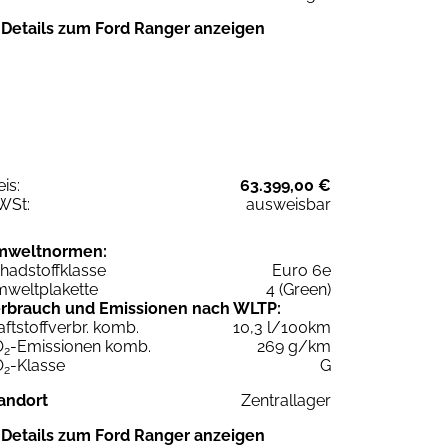
Details zum Ford Ranger anzeigen
eis:
63.399,00 €
WSt:
ausweisbar
mweltnormen:
hadstoffklasse
Euro 6e
weltplakette
4 (Green)
rbrauch und Emissionen nach WLTP:
aftstoffverbr. komb.
10,3 l/100km
O
-Emissionen komb.
269 g/km
2
O
-Klasse
G
2
andort
Zentrallager
Details zum Ford Ranger anzeigen