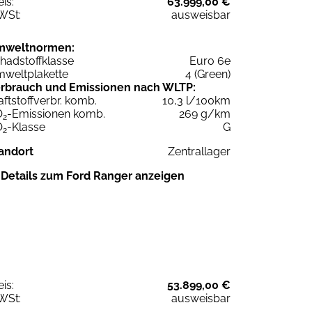
eis:
63.999,00 €
WSt:
ausweisbar
mweltnormen:
hadstoffklasse
Euro 6e
weltplakette
4 (Green)
rbrauch und Emissionen nach WLTP:
aftstoffverbr. komb.
10,3 l/100km
O
-Emissionen komb.
269 g/km
2
O
-Klasse
G
2
andort
Zentrallager
Details zum Ford Ranger anzeigen
eis:
53.899,00 €
WSt:
ausweisbar