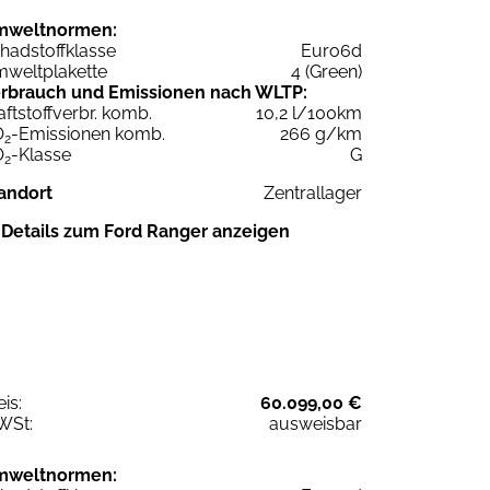
mweltnormen:
hadstoffklasse
Euro6d
weltplakette
4 (Green)
rbrauch und Emissionen nach WLTP:
aftstoffverbr. komb.
10,2 l/100km
O
-Emissionen komb.
266 g/km
2
O
-Klasse
G
2
andort
Zentrallager
Details zum Ford Ranger anzeigen
eis:
60.099,00 €
WSt:
ausweisbar
mweltnormen: