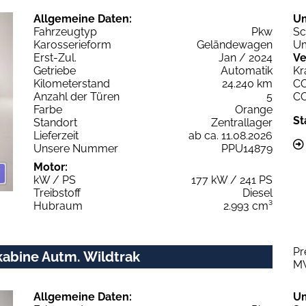
Allgemeine Daten:
U
Fahrzeugtyp
Pkw
Sc
Karosserieform
Geländewagen
Um
Erst-Zul.
Jan / 2024
Ve
Getriebe
Automatik
Kr
Kilometerstand
24.240 km
C
Anzahl der Türen
5
C
Farbe
Orange
St
Standort
Zentrallager
Lieferzeit
ab ca. 11.08.2026
Unsere Nummer
PPU14879
Motor:
kW / PS
177 kW / 241 PS
Treibstoff
Diesel
Hubraum
2.993 cm³
Pr
kabine Autm. Wildtrak
M
Allgemeine Daten:
U