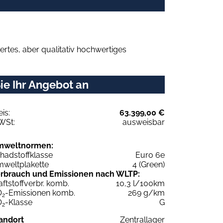
rtes, aber qualitativ hochwertiges
ie Ihr Angebot an
eis:
63.399,00 €
WSt:
ausweisbar
mweltnormen:
hadstoffklasse
Euro 6e
weltplakette
4 (Green)
rbrauch und Emissionen nach WLTP:
aftstoffverbr. komb.
10,3 l/100km
O
-Emissionen komb.
269 g/km
2
O
-Klasse
G
2
andort
Zentrallager