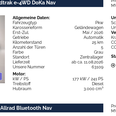
Pr
ildtrak e-4WD DoKa Nav
M
Allgemeine Daten:
U
Fahrzeugtyp
Pkw
Sc
Karosserieform
Geländewagen
Um
Erst-Zul.
Mai / 2026
Ve
Getriebe
Automatik
Kr
Kilometerstand
25 km
C
Anzahl der Türen
5
C
Farbe
Grau
St
Standort
Zentrallager
Lieferzeit
ab ca. 11.08.2026
Unsere Nummer
63109
Motor:
kW / PS
177 kW / 241 PS
Treibstoff
Diesel
Hubraum
3.000 cm³
Pr
 Allrad Bluetooth Nav
M