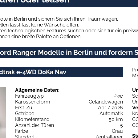
te in Berlin und sichern Sie sich Ihren Traumwagen.
len lässt fast keine Wünsche offen.
en technologischen Features suchen oder sich für ein preiswe
hnen eine breite Palette an Optionen.
rd Ranger Modelle in Berlin und fordern S
Pr
ildtrak e-4WD DoKa Nav
M
Allgemeine Daten:
U
Fahrzeugtyp
Pkw
Sc
Karosserieform
Geländewagen
Um
Erst-Zul.
Apr / 2026
Ve
Getriebe
Automatik
Kr
Kilometerstand
50 km
C
Anzahl der Türen
5
C
Farbe
Grau
St
Standort
Zentrallager