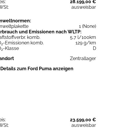
eis:
28.199,00 €
WSt:
ausweisbar
mweltnormen:
weltplakette
1 (None)
rbrauch und Emissionen nach WLTP:
aftstoffverbr. komb.
5,7 l/100km
O
-Emissionen komb.
129 g/km
2
O
-Klasse
D
2
andort
Zentrallager
Details zum Ford Puma anzeigen
eis:
23.599,00 €
WSt:
ausweisbar