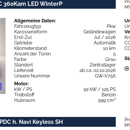
Pr
C 360Kam LED WinterP
M
Allgemeine Daten:
U
Fahrzeugtyp
Pkw
Um
Karosserieform
Geländewagen
Ve
Erst-Zul.
Jul / 2026
Kr
Getriebe
Automatik
C
Kilometerstand
10 km
C
Anzahl der Türen
5
St
Farbe
Grau
Standort
Zentrallager
Lieferzeit
ab ca. 02.10.2026
Unsere Nummer
GW-V756
Motor:
kW / PS
92 kW / 125 PS
Treibstoff
Benzin
Hubraum
999 cm³
Pr
PDC h. Navi Keyless SH
M