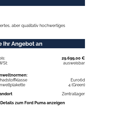
rtes, aber qualitativ hochwertiges
e Ihr Angebot an
eis:
29.699,00 €
WSt:
ausweisbar
mweltnormen:
hadstoffklasse
Euro6d
weltplakette
4 (Green)
andort
Zentrallager
Details zum Ford Puma anzeigen