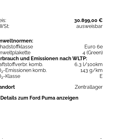
eis:
30.899,00 €
WSt:
ausweisbar
mweltnormen:
hadstoffklasse
Euro 6e
weltplakette
4 (Green)
rbrauch und Emissionen nach WLTP:
aftstoffverbr. komb.
6,3 l/100km
O
-Emissionen komb.
143 g/km
2
O
-Klasse
E
2
andort
Zentrallager
Details zum Ford Puma anzeigen