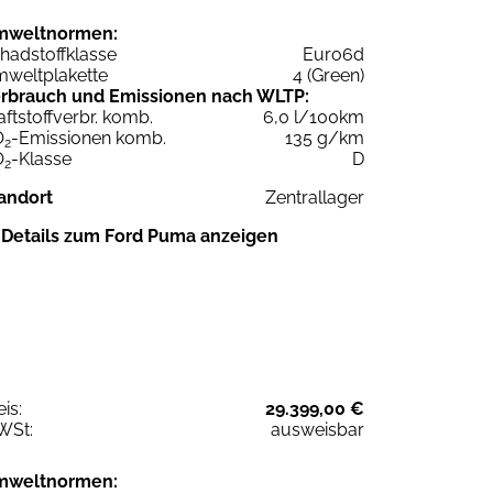
mweltnormen:
hadstoffklasse
Euro6d
weltplakette
4 (Green)
rbrauch und Emissionen nach WLTP:
aftstoffverbr. komb.
6,0 l/100km
O
-Emissionen komb.
135 g/km
2
O
-Klasse
D
2
andort
Zentrallager
Details zum Ford Puma anzeigen
eis:
29.399,00 €
WSt:
ausweisbar
mweltnormen: