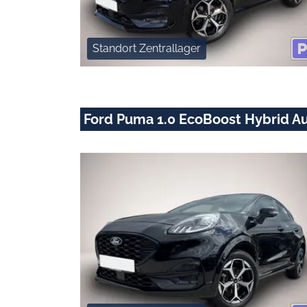
Standort Zentrallager
Ford Puma 1.0 EcoBoost Hybrid Aut