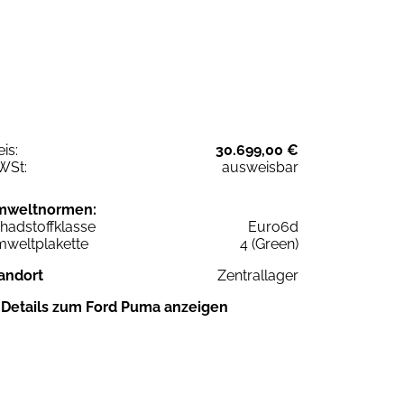
eis:
30.699,00 €
WSt:
ausweisbar
mweltnormen:
hadstoffklasse
Euro6d
weltplakette
4 (Green)
andort
Zentrallager
Details zum Ford Puma anzeigen