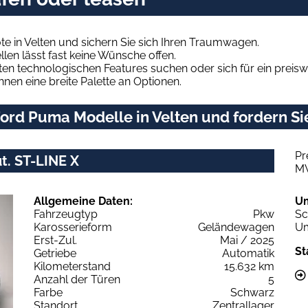
 in Velten und sichern Sie sich Ihren Traumwagen.
len lässt fast keine Wünsche offen.
en technologischen Features suchen oder sich für ein preiswe
hnen eine breite Palette an Optionen.
ord Puma Modelle in Velten und fordern Si
Pr
t. ST-LINE X
M
Allgemeine Daten:
U
Fahrzeugtyp
Pkw
Sc
Karosserieform
Geländewagen
Um
Erst-Zul.
Mai / 2025
St
Getriebe
Automatik
Kilometerstand
15.632 km
Anzahl der Türen
5
Farbe
Schwarz
Standort
Zentrallager