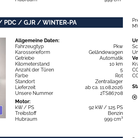
Pr
/ PDC / GJR / WINTER-PA
M
Allgemeine Daten:
U
Fahrzeugtyp
Pkw
Sc
Karosserieform
Geländewagen
Um
Getriebe
Automatik
Ve
Kilometerstand
10 km
Kr
Anzahl der Türen
5
C
Farbe
Rot
C
Standort
Zentrallager
St
Lieferzeit
ab ca. 11.08.2026
Unsere Nummer
2TS86708
Motor:
kW / PS
92 kW / 125 PS
Treibstoff
Benzin
Hubraum
999 cm³