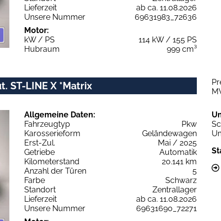
Lieferzeit
ab ca. 11.08.2026
Unsere Nummer
69631983_72636
Motor:
kW / PS
114 kW / 155 PS
Hubraum
999 cm³
Pr
. ST-LINE X *Matrix
M
Allgemeine Daten:
U
Fahrzeugtyp
Pkw
Sc
Karosserieform
Geländewagen
Um
Erst-Zul.
Mai / 2025
St
Getriebe
Automatik
Kilometerstand
20.141 km
Anzahl der Türen
5
Farbe
Schwarz
Standort
Zentrallager
Lieferzeit
ab ca. 11.08.2026
Unsere Nummer
69631690_72271