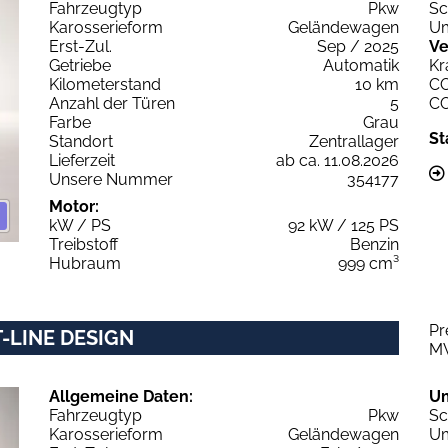
Fahrzeugtyp
Pkw
Sc
Karosserieform
Geländewagen
Um
Erst-Zul.
Sep / 2025
Ve
Getriebe
Automatik
Kr
Kilometerstand
10 km
C
Anzahl der Türen
5
C
Farbe
Grau
St
Standort
Zentrallager
Lieferzeit
ab ca. 11.08.2026
Unsere Nummer
354177
Motor:
kW / PS
92 kW / 125 PS
Treibstoff
Benzin
Hubraum
999 cm³
Pr
T-LINE DESIGN
M
Allgemeine Daten:
U
Fahrzeugtyp
Pkw
Sc
Karosserieform
Geländewagen
Um