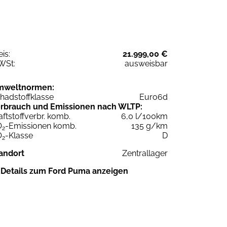
eis:
21.999,00 €
WSt:
ausweisbar
mweltnormen:
hadstoffklasse
Euro6d
rbrauch und Emissionen nach WLTP:
aftstoffverbr. komb.
6,0 l/100km
O
-Emissionen komb.
135 g/km
2
O
-Klasse
D
2
andort
Zentrallager
Details zum Ford Puma anzeigen