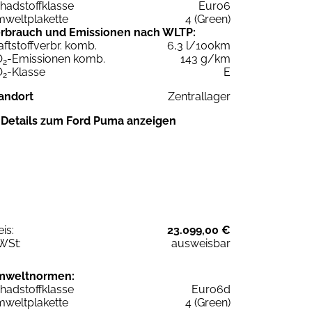
hadstoffklasse
Euro6
weltplakette
4 (Green)
rbrauch und Emissionen nach WLTP:
aftstoffverbr. komb.
6,3 l/100km
O
-Emissionen komb.
143 g/km
2
O
-Klasse
E
2
andort
Zentrallager
Details zum Ford Puma anzeigen
eis:
23.099,00 €
WSt:
ausweisbar
mweltnormen:
hadstoffklasse
Euro6d
weltplakette
4 (Green)