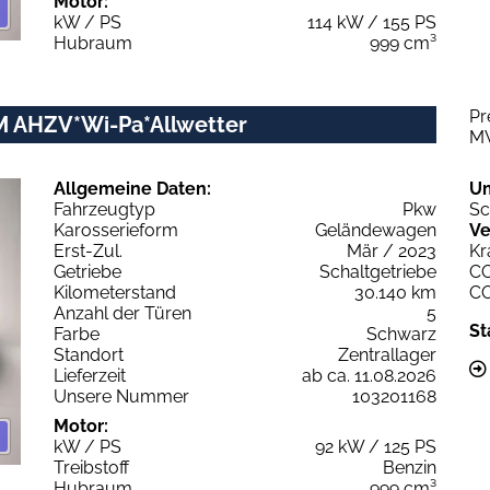
Motor:
kW / PS
114 kW / 155 PS
Hubraum
999 cm³
Pr
M AHZV*Wi-Pa*Allwetter
M
Allgemeine Daten:
U
Fahrzeugtyp
Pkw
Sc
Karosserieform
Geländewagen
Ve
Erst-Zul.
Mär / 2023
Kr
Getriebe
Schaltgetriebe
C
Kilometerstand
30.140 km
C
Anzahl der Türen
5
St
Farbe
Schwarz
Standort
Zentrallager
Lieferzeit
ab ca. 11.08.2026
Unsere Nummer
103201168
Motor:
kW / PS
92 kW / 125 PS
Treibstoff
Benzin
Hubraum
999 cm³