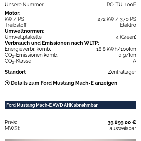
Unsere Nummer
RO-TU-100E
Motor:
kW / PS
272 kW / 370 PS
Treibstoff
Elektro
Umweltnormen:
Umweltplakette
4 (Green)
Verbrauch und Emissionen nach WLTP:
Energieverbr. komb.
18,8 kWh/100km
CO
-Emissionen komb.
0 g/km
2
CO
-Klasse
A
2
Standort
Zentrallager
Details zum Ford Mustang Mach-E anzeigen
Ford Mustang Mach-E AWD AHK abnehmbar
Preis:
39.899,00 €
MWSt:
ausweisbar