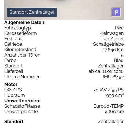
Standort Zentrallager
Allgemeine Daten:
Fahrzeugtyp
Pkw
Karosserieform
Kleinwagen
Erst-Zul.
Jun / 2021
Getriebe
Schaltgetriebe
Kilometerstand
27.646 km
Anzahl der Türen
5
Farbe
Blau
Standort
Zentrallager
Lieferzeit
ab ca. 11.08.2026
Unsere Nummer
JMU28492
Motor:
kW / PS
70 kW / 95 PS
Hubraum
999 cm³
Umweltnormen:
Schadstoffklasse
Euro6d-TEMP
Umweltplakette
4 (Green)
Standort
Zentrallager