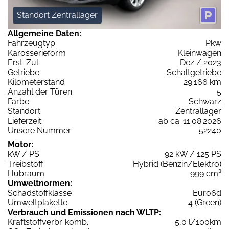
Standort Zentrallager
Allgemeine Daten:
Fahrzeugtyp
Pkw
Karosserieform
Kleinwagen
Erst-Zul.
Dez / 2023
Getriebe
Schaltgetriebe
Kilometerstand
29.166 km
Anzahl der Türen
5
Farbe
Schwarz
Standort
Zentrallager
Lieferzeit
ab ca. 11.08.2026
Unsere Nummer
52240
Motor:
kW / PS
92 kW / 125 PS
Treibstoff
Hybrid (Benzin/Elektro)
Hubraum
999 cm³
Umweltnormen:
Schadstoffklasse
Euro6d
Umweltplakette
4 (Green)
Verbrauch und Emissionen nach WLTP:
Kraftstoffverbr. komb.
5,0 l/100km