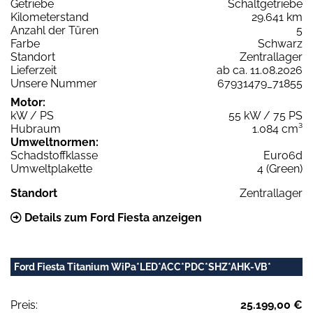
Getriebe
Schaltgetriebe
Kilometerstand
29.641 km
Anzahl der Türen
5
Farbe
Schwarz
Standort
Zentrallager
Lieferzeit
ab ca. 11.08.2026
Unsere Nummer
67931479_71855
Motor:
kW / PS
55 kW / 75 PS
Hubraum
1.084 cm³
Umweltnormen:
Schadstoffklasse
Euro6d
Umweltplakette
4 (Green)
Standort
Zentrallager
Details zum Ford Fiesta anzeigen
Ford Fiesta Titanium WiPa*LED*ACC*PDC*SHZ*AHK-VB*
Preis:
25.199,00 €