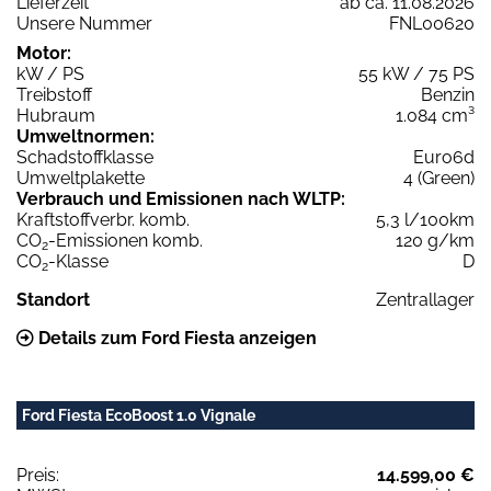
Lieferzeit
ab ca. 11.08.2026
Unsere Nummer
FNL00620
Motor:
kW / PS
55 kW / 75 PS
Treibstoff
Benzin
Hubraum
1.084 cm³
Umweltnormen:
Schadstoffklasse
Euro6d
Umweltplakette
4 (Green)
Verbrauch und Emissionen nach WLTP:
Kraftstoffverbr. komb.
5,3 l/100km
CO
-Emissionen komb.
120 g/km
2
CO
-Klasse
D
2
Standort
Zentrallager
Details zum Ford Fiesta anzeigen
Ford Fiesta EcoBoost 1.0 Vignale
Preis:
14.599,00 €