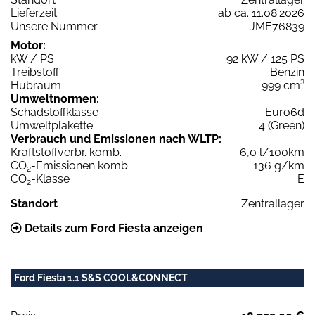
Lieferzeit
ab ca. 11.08.2026
Unsere Nummer
JME76839
Motor:
kW / PS
92 kW / 125 PS
Treibstoff
Benzin
Hubraum
999 cm³
Umweltnormen:
Schadstoffklasse
Euro6d
Umweltplakette
4 (Green)
Verbrauch und Emissionen nach WLTP:
Kraftstoffverbr. komb.
6,0 l/100km
CO
-Emissionen komb.
136 g/km
2
CO
-Klasse
E
2
Standort
Zentrallager
Details zum Ford Fiesta anzeigen
Ford Fiesta 1.1 S&S COOL&CONNECT