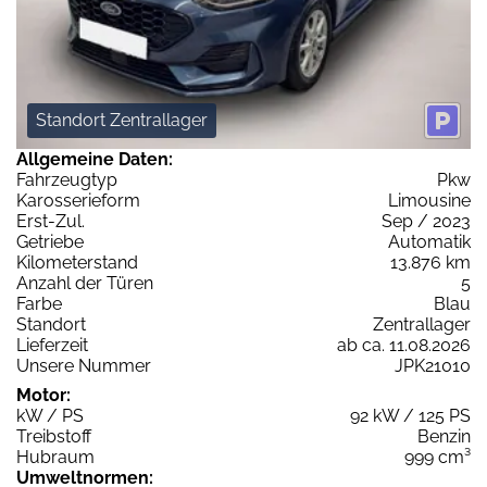
Standort Zentrallager
Allgemeine Daten:
Fahrzeugtyp
Pkw
Karosserieform
Limousine
Erst-Zul.
Sep / 2023
Getriebe
Automatik
Kilometerstand
13.876 km
Anzahl der Türen
5
Farbe
Blau
Standort
Zentrallager
Lieferzeit
ab ca. 11.08.2026
Unsere Nummer
JPK21010
Motor:
kW / PS
92 kW / 125 PS
Treibstoff
Benzin
Hubraum
999 cm³
Umweltnormen: