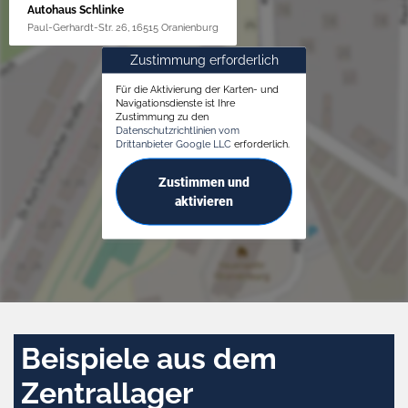
Autohaus Schlinke
Paul-Gerhardt-Str. 26, 16515 Oranienburg
Zustimmung erforderlich
Für die Aktivierung der Karten- und
Navigationsdienste ist Ihre
Zustimmung zu den
Datenschutzrichtlinien vom
Drittanbieter Google LLC
erforderlich.
Zustimmen und
aktivieren
Beispiele aus dem
Zentrallager