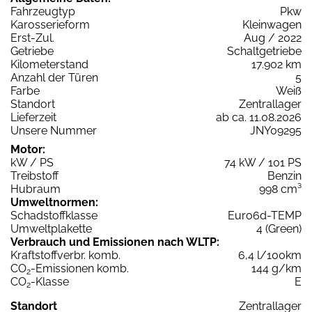
Fahrzeugtyp
Pkw
Karosserieform
Kleinwagen
Erst-Zul.
Aug / 2022
Getriebe
Schaltgetriebe
Kilometerstand
17.902 km
Anzahl der Türen
5
Farbe
Weiß
Standort
Zentrallager
Lieferzeit
ab ca. 11.08.2026
Unsere Nummer
JNY09295
Motor:
kW / PS
74 kW / 101 PS
Treibstoff
Benzin
Hubraum
998 cm³
Umweltnormen:
Schadstoffklasse
Euro6d-TEMP
Umweltplakette
4 (Green)
Verbrauch und Emissionen nach WLTP:
Kraftstoffverbr. komb.
6,4 l/100km
CO
-Emissionen komb.
144 g/km
2
CO
-Klasse
E
2
Standort
Zentrallager