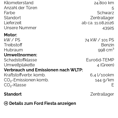
Kilometerstand
24.800 km
Anzahl der Türen
5
Farbe
Schwarz
Standort
Zentrallager
Lieferzeit
ab ca. 11.08.2026
Unsere Nummer
43925
Motor:
kW / PS
74 kW / 101 PS
Treibstoff
Benzin
Hubraum
998 cm³
Umweltnormen:
Schadstoffklasse
Euro6d-TEMP
Umweltplakette
4 (Green)
Verbrauch und Emissionen nach WLTP:
Kraftstoffverbr. komb.
6,4 l/100km
CO
-Emissionen komb.
144 g/km
2
CO
-Klasse
E
2
Standort
Zentrallager
Details zum Ford Fiesta anzeigen