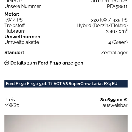
Lieferzeit
ab ca. 11.08.2026
Unsere Nummer
PFA58811
Motor:
kW / PS
320 kW / 435 PS
Treibstoff
Hybrid (Benzin/Elektro)
Hubraum
3.497 cm³
Umweltnormen:
Umweltplakette
4 (Green)
Standort
Zentrallager
Details zum Ford F 150 anzeigen
Ford F 150 F-150 5,0L Ti-VCT V8 SuperCrew Lariat FX4 EU
Preis:
80.699,00 €
MWSt:
ausweisbar