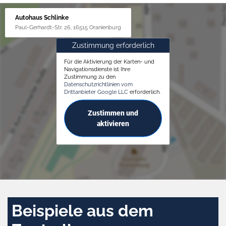
Autohaus Schlinke
Paul-Gerhardt-Str. 26, 16515 Oranienburg
Zustimmung erforderlich
Für die Aktivierung der Karten- und
Navigationsdienste ist Ihre
Zustimmung zu den
Datenschutzrichtlinien vom
Drittanbieter Google LLC
erforderlich.
Zustimmen und
aktivieren
Beispiele aus dem