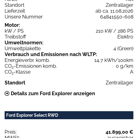
Standort
Zentrallager
Lieferzeit
ab ca. 11.08.2026
Unsere Nummer
64841550-608
Motor:
kW / PS
210 kW / 286 PS
Treibstoff
Elektro
Umweltnormen:
Umweltplakette
4 (Green)
Verbrauch und Emissionen nach WLTP:
Energieverbr. komb.
14,7 kWh/100km
CO
-Emissionen komb.
0 g/km
2
CO
-Klasse
A
2
Standort
Zentrallager
Details zum Ford Explorer anzeigen
Ford Explorer Select RWD
Preis:
41.899,00 €
MWSt:
ausweisbar