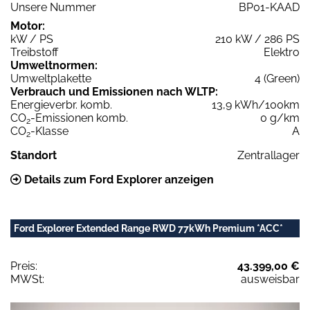
Unsere Nummer
BP01-KAAD
Motor:
kW / PS
210 kW / 286 PS
Treibstoff
Elektro
Umweltnormen:
Umweltplakette
4 (Green)
Verbrauch und Emissionen nach WLTP:
Energieverbr. komb.
13,9 kWh/100km
CO
-Emissionen komb.
0 g/km
2
CO
-Klasse
A
2
Standort
Zentrallager
Details zum Ford Explorer anzeigen
Ford Explorer Extended Range RWD 77kWh Premium *ACC*
Preis:
43.399,00 €
MWSt:
ausweisbar