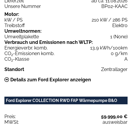
Lieferzeit
ab ca. 11.08.2026
Unsere Nummer
BP02-KAAC
Motor:
kW / PS
210 kW / 286 PS
Treibstoff
Elektro
Umweltnormen:
Umweltplakette
1 (None)
Verbrauch und Emissionen nach WLTP:
Energieverbr. komb.
13,9 kWh/100km
CO
-Emissionen komb.
0 g/km
2
CO
-Klasse
A
2
Standort
Zentrallager
Details zum Ford Explorer anzeigen
Ford Explorer COLLECTION RWD FAP Wärmepumpe B&O
Preis:
59.999,00 €
MWSt:
ausweisbar