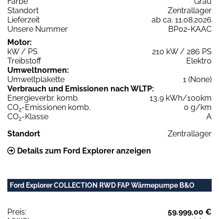
Farbe
Grau
Standort
Zentrallager
Lieferzeit
ab ca. 11.08.2026
Unsere Nummer
BP02-KAAC
Motor:
kW / PS
210 kW / 286 PS
Treibstoff
Elektro
Umweltnormen:
Umweltplakette
1 (None)
Verbrauch und Emissionen nach WLTP:
Energieverbr. komb.
13,9 kWh/100km
CO
-Emissionen komb.
0 g/km
2
CO
-Klasse
A
2
Standort
Zentrallager
Details zum Ford Explorer anzeigen
Ford Explorer COLLECTION RWD FAP Wärmepumpe B&O
Preis:
59.999,00 €