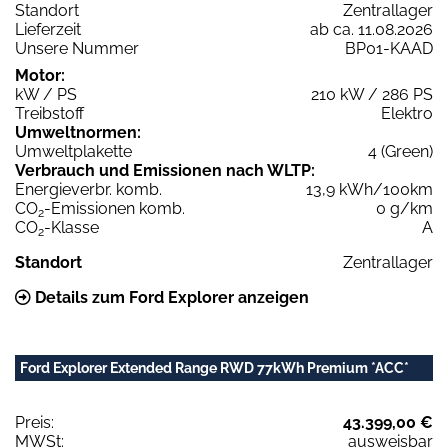
Standort
Zentrallager
Lieferzeit
ab ca. 11.08.2026
Unsere Nummer
BP01-KAAD
Motor:
kW / PS
210 kW / 286 PS
Treibstoff
Elektro
Umweltnormen:
Umweltplakette
4 (Green)
Verbrauch und Emissionen nach WLTP:
Energieverbr. komb.
13,9 kWh/100km
CO
-Emissionen komb.
0 g/km
2
CO
-Klasse
A
2
Standort
Zentrallager
Details zum Ford Explorer anzeigen
Ford Explorer Extended Range RWD 77kWh Premium *ACC*
Preis:
43.399,00 €
MWSt:
ausweisbar