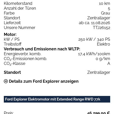
Kilometerstand
10 km
Anzahl der Türen
5
Farbe
Grau
Standort
Zentrallager
Lieferzeit
ab ca. 11.08.2026
Unsere Nummer
TTJ26152
Motor:
kW / PS
250 kW / 340 PS
Treibstoff
Elektro
Verbrauch und Emissionen nach WLTP:
Energieverbr. komb.
17,4 kWh/100km
CO
-Emissionen komb.
0 g/km
2
CO
-Klasse
A
2
Standort
Zentrallager
Details zum Ford Explorer anzeigen
Ford Explorer Elektromotor mit Extended Range RWD 77k
Preis:
46.299,00 €