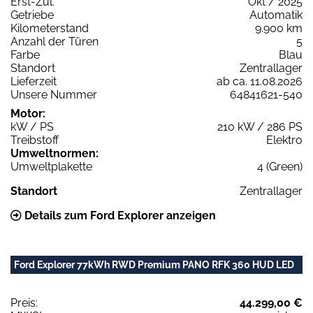
Erst-Zul.
Okt / 2025
Getriebe
Automatik
Kilometerstand
9.900 km
Anzahl der Türen
5
Farbe
Blau
Standort
Zentrallager
Lieferzeit
ab ca. 11.08.2026
Unsere Nummer
64841621-540
Motor:
kW / PS
210 kW / 286 PS
Treibstoff
Elektro
Umweltnormen:
Umweltplakette
4 (Green)
Standort
Zentrallager
Details zum Ford Explorer anzeigen
Ford Explorer 77kWh RWD Premium PANO RFK 360 HUD LED
Preis:
44.299,00 €