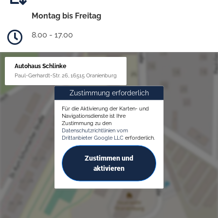
Montag bis Freitag
8.00 - 17.00
Autohaus Schlinke
Paul-Gerhardt-Str. 26, 16515 Oranienburg
Zustimmung erforderlich
Für die Aktivierung der Karten- und
Navigationsdienste ist Ihre
Zustimmung zu den
Datenschutzrichtlinien vom
Drittanbieter Google LLC
erforderlich.
Zustimmen und
aktivieren