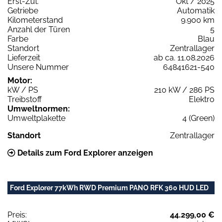
Erst-Zul.
Okt / 2025
Getriebe
Automatik
Kilometerstand
9.900 km
Anzahl der Türen
5
Farbe
Blau
Standort
Zentrallager
Lieferzeit
ab ca. 11.08.2026
Unsere Nummer
64841621-540
Motor:
kW / PS
210 kW / 286 PS
Treibstoff
Elektro
Umweltnormen:
Umweltplakette
4 (Green)
Standort
Zentrallager
Details zum Ford Explorer anzeigen
Ford Explorer 77kWh RWD Premium PANO RFK 360 HUD LED
Preis:
44.299,00 €