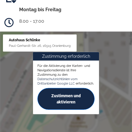
Montag bis Freitag
8.00 - 17.00
Autohaus Schlinke
Paul-Gerhardt-Str. 26, 16515 Oranienburg
Zustimmung erforderlich
Für die Aktivierung der Karten- und
Navigationsdienste ist Ihre
Zustimmung zu den
Datenschutzrichtlinien vom
Drittanbieter Google LLC
erforderlich.
Zustimmen und
aktivieren