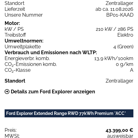
Standort
Zentrallager
Lieferzeit
ab ca. 11.08.2026
Unsere Nummer
BP01-KAAD
Motor:
kW / PS
210 kW / 286 PS
Treibstoff
Elektro
Umweltnormen:
Umweltplakette
4 (Green)
Verbrauch und Emissionen nach WLTP:
Energieverbr. komb.
13,9 kWh/100km
CO
-Emissionen komb.
0 g/km
2
CO
-Klasse
A
2
Standort
Zentrallager
Details zum Ford Explorer anzeigen
Ford Explorer Extended Range RWD 77kWh Premium *ACC*
Preis:
43.399,00 €
MWSt:
ausweisbar