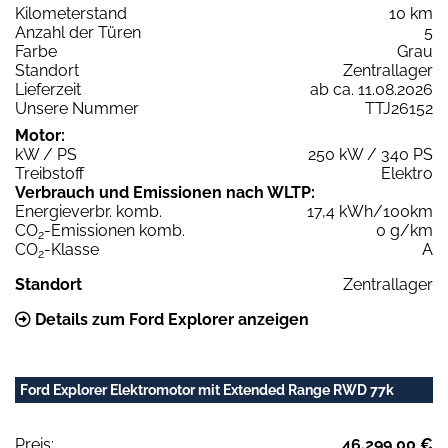
Kilometerstand
10 km
Anzahl der Türen
5
Farbe
Grau
Standort
Zentrallager
Lieferzeit
ab ca. 11.08.2026
Unsere Nummer
TTJ26152
Motor:
kW / PS
250 kW / 340 PS
Treibstoff
Elektro
Verbrauch und Emissionen nach WLTP:
Energieverbr. komb.
17,4 kWh/100km
CO
-Emissionen komb.
0 g/km
2
CO
-Klasse
A
2
Standort
Zentrallager
Details zum Ford Explorer anzeigen
Ford Explorer Elektromotor mit Extended Range RWD 77k
Preis:
46.299,00 €