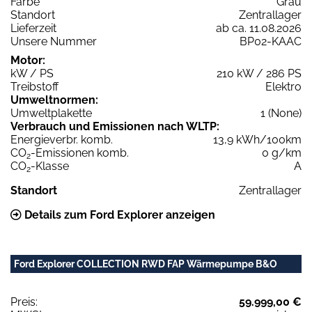
Farbe
Grau
Standort
Zentrallager
Lieferzeit
ab ca. 11.08.2026
Unsere Nummer
BP02-KAAC
Motor:
kW / PS
210 kW / 286 PS
Treibstoff
Elektro
Umweltnormen:
Umweltplakette
1 (None)
Verbrauch und Emissionen nach WLTP:
Energieverbr. komb.
13,9 kWh/100km
CO
-Emissionen komb.
0 g/km
2
CO
-Klasse
A
2
Standort
Zentrallager
Details zum Ford Explorer anzeigen
Ford Explorer COLLECTION RWD FAP Wärmepumpe B&O
Preis:
59.999,00 €