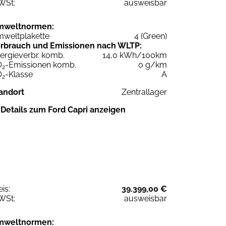
WSt:
ausweisbar
mweltnormen:
weltplakette
4 (Green)
rbrauch und Emissionen nach WLTP:
ergieverbr. komb.
14,0 kWh/100km
O
-Emissionen komb.
0 g/km
2
O
-Klasse
A
2
andort
Zentrallager
Details zum Ford Capri anzeigen
eis:
39.399,00 €
WSt:
ausweisbar
mweltnormen: