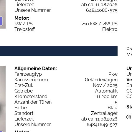
Lieferzeit
ab ca. 11.08.2026
Unsere Nummer
64841086-575
Motor:
kW / PS
210 kW / 286 PS
Treibstoff
Elektro
Pr
M
Allgemeine Daten:
U
Fahrzeugtyp
Pkw
Um
Karosserieform
Geländewagen
Ve
Erst-Zul.
Nov / 2025
En
Getriebe
Automatik
C
Kilometerstand
11.200 km
C
Anzahl der Türen
5
St
Farbe
Blau
Standort
Zentrallager
Lieferzeit
ab ca. 11.08.2026
Unsere Nummer
64841649-527