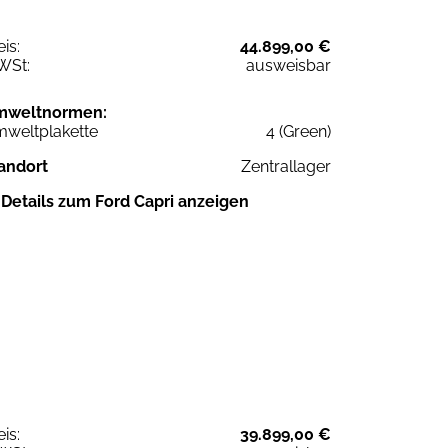
eis:
44.899,00 €
WSt:
ausweisbar
mweltnormen:
weltplakette
4 (Green)
andort
Zentrallager
Details zum Ford Capri anzeigen
eis:
39.899,00 €