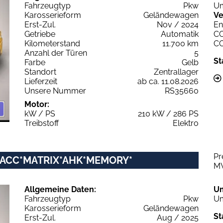
Fahrzeugtyp
Pkw
Um
Karosserieform
Geländewagen
Ve
Erst-Zul.
Nov / 2024
En
Getriebe
Automatik
C
Kilometerstand
11.700 km
C
Anzahl der Türen
5
St
Farbe
Gelb
Standort
Zentrallager
Lieferzeit
ab ca. 11.08.2026
Unsere Nummer
RS35660
Motor:
kW / PS
210 kW / 286 PS
Treibstoff
Elektro
Pr
 *ACC*MATRIX*AHK*MEMORY*
M
Allgemeine Daten:
U
Fahrzeugtyp
Pkw
Um
Karosserieform
Geländewagen
St
Erst-Zul.
Aug / 2025