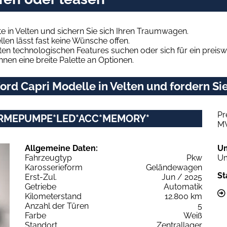
e in Velten und sichern Sie sich Ihren Traumwagen.
len lässt fast keine Wünsche offen.
en technologischen Features suchen oder sich für ein preiswe
hnen eine breite Palette an Optionen.
rd Capri Modelle in Velten und fordern Sie
Pr
ÄRMEPUMPE*LED*ACC*MEMORY*
M
Allgemeine Daten:
U
Fahrzeugtyp
Pkw
Um
Karosserieform
Geländewagen
St
Erst-Zul.
Jun / 2025
Getriebe
Automatik
Kilometerstand
12.800 km
Anzahl der Türen
5
Farbe
Weiß
Standort
Zentrallager