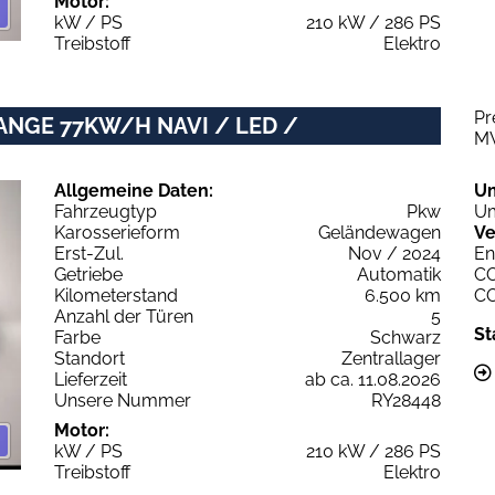
Motor:
kW / PS
210 kW / 286 PS
Treibstoff
Elektro
Pr
RANGE 77KW/H NAVI / LED /
M
Allgemeine Daten:
U
Fahrzeugtyp
Pkw
Um
Karosserieform
Geländewagen
Ve
Erst-Zul.
Nov / 2024
En
Getriebe
Automatik
C
Kilometerstand
6.500 km
C
Anzahl der Türen
5
St
Farbe
Schwarz
Standort
Zentrallager
Lieferzeit
ab ca. 11.08.2026
Unsere Nummer
RY28448
Motor:
kW / PS
210 kW / 286 PS
Treibstoff
Elektro