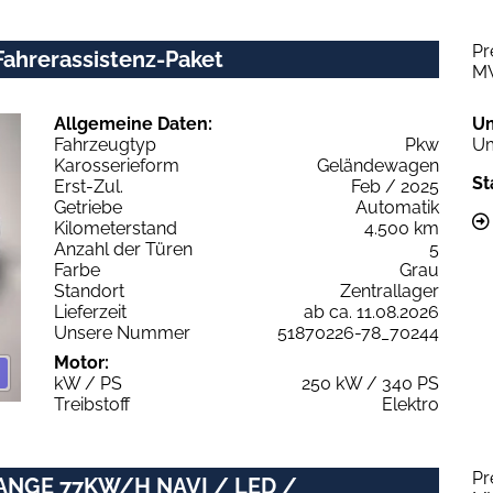
Pr
ahrerassistenz-Paket
M
Allgemeine Daten:
U
Fahrzeugtyp
Pkw
Um
Karosserieform
Geländewagen
St
Erst-Zul.
Feb / 2025
Getriebe
Automatik
Kilometerstand
4.500 km
Anzahl der Türen
5
Farbe
Grau
Standort
Zentrallager
Lieferzeit
ab ca. 11.08.2026
Unsere Nummer
51870226-78_70244
Motor:
kW / PS
250 kW / 340 PS
Treibstoff
Elektro
Pr
RANGE 77KW/H NAVI / LED /