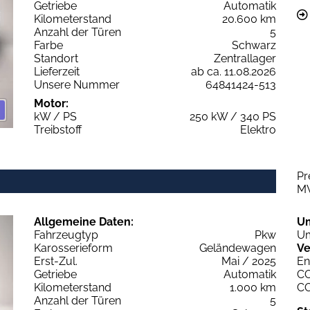
Getriebe
Automatik
Kilometerstand
20.600 km
Anzahl der Türen
5
Farbe
Schwarz
Standort
Zentrallager
Lieferzeit
ab ca. 11.08.2026
Unsere Nummer
64841424-513
Motor:
kW / PS
250 kW / 340 PS
Treibstoff
Elektro
Pr
M
Allgemeine Daten:
U
Fahrzeugtyp
Pkw
Um
Karosserieform
Geländewagen
Ve
Erst-Zul.
Mai / 2025
En
Getriebe
Automatik
C
Kilometerstand
1.000 km
C
Anzahl der Türen
5