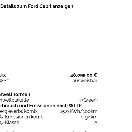
Details zum Ford Capri anzeigen
eis:
48.099,00 €
WSt:
ausweisbar
mweltnormen:
weltplakette
4 (Green)
rbrauch und Emissionen nach WLTP:
ergieverbr. komb.
15,9 kWh/100km
O
-Emissionen komb.
0 g/km
2
O
-Klasse
A
2