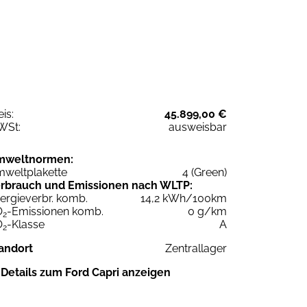
eis:
45.899,00 €
WSt:
ausweisbar
mweltnormen:
weltplakette
4 (Green)
rbrauch und Emissionen nach WLTP:
ergieverbr. komb.
14,2 kWh/100km
O
-Emissionen komb.
0 g/km
2
O
-Klasse
A
2
andort
Zentrallager
Details zum Ford Capri anzeigen