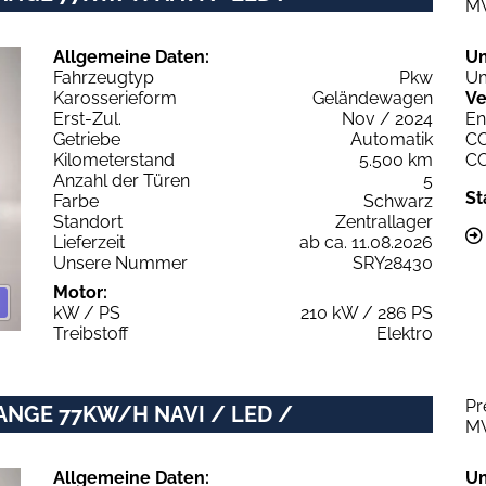
M
Allgemeine Daten:
U
Fahrzeugtyp
Pkw
Um
Karosserieform
Geländewagen
Ve
Erst-Zul.
Nov / 2024
En
Getriebe
Automatik
C
Kilometerstand
5.500 km
C
Anzahl der Türen
5
St
Farbe
Schwarz
Standort
Zentrallager
Lieferzeit
ab ca. 11.08.2026
Unsere Nummer
SRY28430
Motor:
kW / PS
210 kW / 286 PS
Treibstoff
Elektro
Pr
RANGE 77KW/H NAVI / LED /
M
Allgemeine Daten:
U