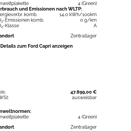
weltplakette
4 (Green)
rbrauch und Emissionen nach WLTP:
ergieverbr. komb.
14,0 kWh/100km
O
-Emissionen komb.
0 g/km
2
O
-Klasse
A
2
andort
Zentrallager
Details zum Ford Capri anzeigen
eis:
47.899,00 €
WSt:
ausweisbar
mweltnormen:
weltplakette
4 (Green)
andort
Zentrallager