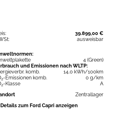
eis:
39.899,00 €
WSt:
ausweisbar
mweltnormen:
weltplakette
4 (Green)
rbrauch und Emissionen nach WLTP:
ergieverbr. komb.
14,0 kWh/100km
O
-Emissionen komb.
0 g/km
2
O
-Klasse
A
2
andort
Zentrallager
Details zum Ford Capri anzeigen