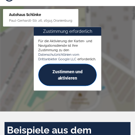
Autohaus Schlinke
Paul-Gerhardt-Str. 26, 16515 Oranienburg
Zustimmung erforderlich
Für die Aktivierung der Karten- und
Navigationsdienste ist Ihre
Zustimmung zu den
Datenschutzrichtlinien vom
Drittanbieter Google LLC
erforderlich.
Zustimmen und
aktivieren
Beispiele aus dem