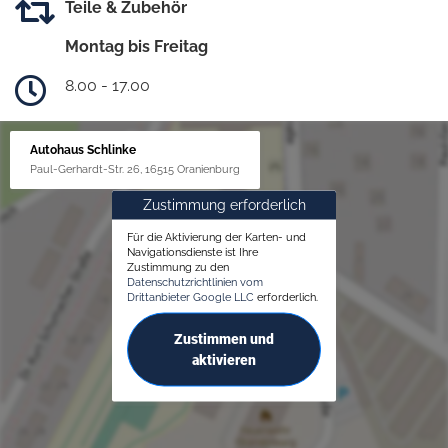
Teile & Zubehör
Montag bis Freitag
8.00 - 17.00
Autohaus Schlinke
Paul-Gerhardt-Str. 26, 16515 Oranienburg
Zustimmung erforderlich
Für die Aktivierung der Karten- und
Navigationsdienste ist Ihre
Zustimmung zu den
Datenschutzrichtlinien vom
Drittanbieter Google LLC
erforderlich.
Zustimmen und
aktivieren