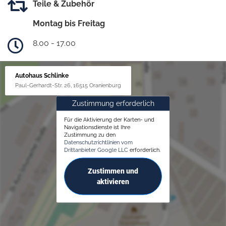
Teile & Zubehör
Montag bis Freitag
8.00 - 17.00
Autohaus Schlinke
Paul-Gerhardt-Str. 26, 16515 Oranienburg
Zustimmung erforderlich
Für die Aktivierung der Karten- und
Navigationsdienste ist Ihre
Zustimmung zu den
Datenschutzrichtlinien vom
Drittanbieter Google LLC
erforderlich.
Zustimmen und
aktivieren