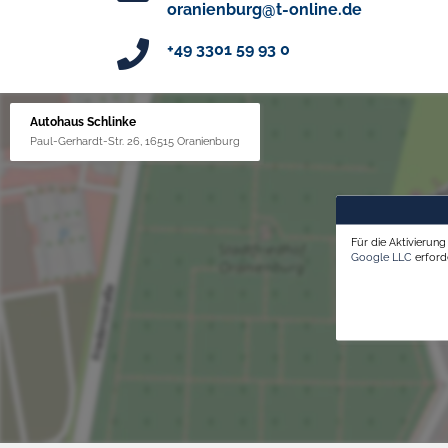
oranienburg@t-online.de
+49 3301 59 93 0
Autohaus Schlinke
Paul-Gerhardt-Str. 26, 16515 Oranienburg
Für die Aktivierun
Google LLC
erforde