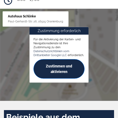
Autohaus Schlinke
Paul-Gerhardt-Str. 26, 16515 Oranienburg
Zustimmung erforderlich
Für die Aktivierung der Karten- und
Navigationsdienste ist Ihre
Zustimmung zu den
Datenschutzrichtlinien vom
Drittanbieter Google LLC
erforderlich.
Zustimmen und
aktivieren
Beispiele aus dem