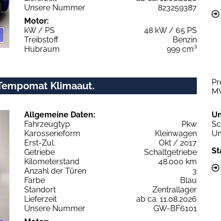
Unsere Nummer
823259387
Motor:
kW / PS
48 kW / 65 PS
Treibstoff
Benzin
Hubraum
999 cm³
Pr
C Tempomat Klimaaut.
M
Allgemeine Daten:
U
Fahrzeugtyp
Pkw
Sc
Karosserieform
Kleinwagen
Um
Erst-Zul.
Okt / 2017
St
Getriebe
Schaltgetriebe
Kilometerstand
48.000 km
Anzahl der Türen
3
Farbe
Blau
Standort
Zentrallager
Lieferzeit
ab ca. 11.08.2026
Unsere Nummer
GW-BF6101