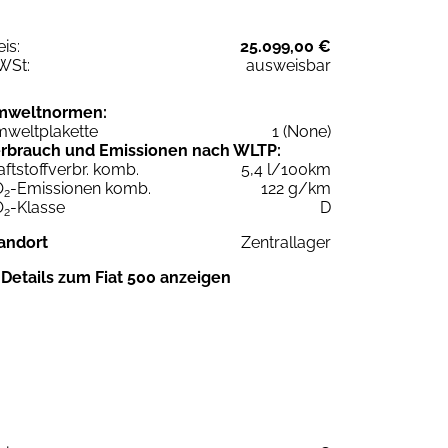
eis:
25.099,00 €
WSt:
ausweisbar
mweltnormen:
weltplakette
1 (None)
rbrauch und Emissionen nach WLTP:
aftstoffverbr. komb.
5,4 l/100km
O
-Emissionen komb.
122 g/km
2
O
-Klasse
D
2
andort
Zentrallager
Details zum Fiat 500 anzeigen