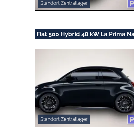
Standort Zentrallager
Fiat 500 Hybrid 48 kW La Prima N
Standort Zentrallager