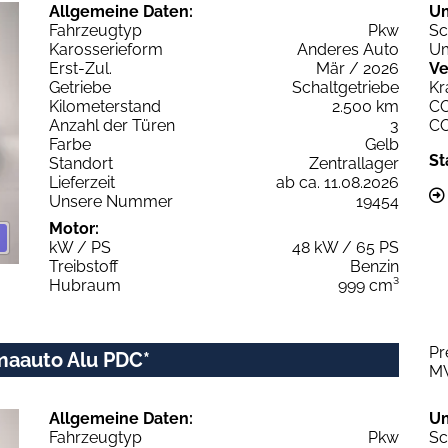
Allgemeine Daten:
U
Fahrzeugtyp
Pkw
Sc
Karosserieform
Anderes Auto
Um
Erst-Zul.
Mär / 2026
Ve
Getriebe
Schaltgetriebe
Kr
Kilometerstand
2.500 km
C
Anzahl der Türen
3
C
Farbe
Gelb
St
Standort
Zentrallager
Lieferzeit
ab ca. 11.08.2026
Unsere Nummer
19454
Motor:
kW / PS
48 kW / 65 PS
Treibstoff
Benzin
Hubraum
999 cm³
Pr
limaauto Alu PDC*
M
Allgemeine Daten:
U
Fahrzeugtyp
Pkw
Sc