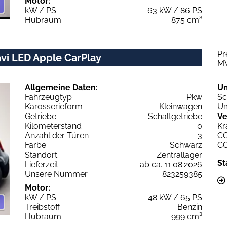
Motor:
kW / PS
63 kW / 86 PS
Hubraum
875 cm³
Pr
avi LED Apple CarPlay
M
Allgemeine Daten:
U
Fahrzeugtyp
Pkw
Sc
Karosserieform
Kleinwagen
Um
Getriebe
Schaltgetriebe
Ve
Kilometerstand
0
Kr
Anzahl der Türen
3
C
Farbe
Schwarz
C
Standort
Zentrallager
St
Lieferzeit
ab ca. 11.08.2026
Unsere Nummer
823259385
Motor:
kW / PS
48 kW / 65 PS
Treibstoff
Benzin
Hubraum
999 cm³