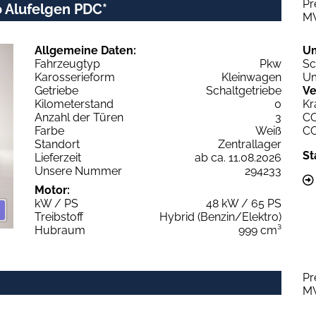
Pr
to Alufelgen PDC*
M
Allgemeine Daten:
U
Fahrzeugtyp
Pkw
Sc
Karosserieform
Kleinwagen
Um
Getriebe
Schaltgetriebe
Ve
Kilometerstand
0
Kr
Anzahl der Türen
3
C
Farbe
Weiß
C
Standort
Zentrallager
St
Lieferzeit
ab ca. 11.08.2026
Unsere Nummer
294233
Motor:
kW / PS
48 kW / 65 PS
Treibstoff
Hybrid (Benzin/Elektro)
Hubraum
999 cm³
Pr
M