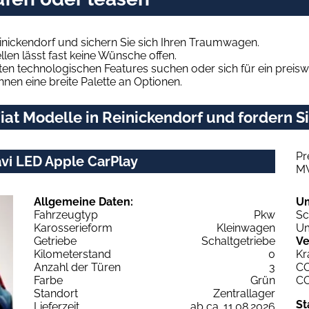
inickendorf und sichern Sie sich Ihren Traumwagen.
len lässt fast keine Wünsche offen.
en technologischen Features suchen oder sich für ein preiswe
hnen eine breite Palette an Optionen.
at Modelle in Reinickendorf und fordern Si
Pr
avi LED Apple CarPlay
M
Allgemeine Daten:
U
Fahrzeugtyp
Pkw
Sc
Karosserieform
Kleinwagen
Um
Getriebe
Schaltgetriebe
Ve
Kilometerstand
0
Kr
Anzahl der Türen
3
C
Farbe
Grün
C
Standort
Zentrallager
St
Lieferzeit
ab ca. 11.08.2026