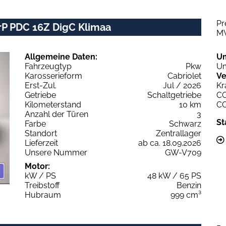
Pr
rP PDC 16Z DigC Klimaa
M
Allgemeine Daten:
U
Fahrzeugtyp
Pkw
Um
Karosserieform
Cabriolet
Ve
Erst-Zul.
Jul / 2026
Kr
Getriebe
Schaltgetriebe
C
Kilometerstand
10 km
C
Anzahl der Türen
3
St
Farbe
Schwarz
Standort
Zentrallager
Lieferzeit
ab ca. 18.09.2026
Unsere Nummer
GW-V709
Motor:
kW / PS
48 kW / 65 PS
Treibstoff
Benzin
Hubraum
999 cm³