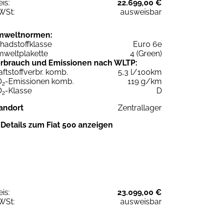
eis:
22.699,00 €
WSt:
ausweisbar
mweltnormen:
hadstoffklasse
Euro 6e
weltplakette
4 (Green)
rbrauch und Emissionen nach WLTP:
aftstoffverbr. komb.
5,3 l/100km
O
-Emissionen komb.
119 g/km
2
O
-Klasse
D
2
andort
Zentrallager
Details zum Fiat 500 anzeigen
eis:
23.099,00 €
WSt:
ausweisbar