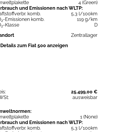
weltplakette
4 (Green)
rbrauch und Emissionen nach WLTP:
aftstoffverbr. komb.
5,3 l/100km
O
-Emissionen komb.
119 g/km
2
O
-Klasse
D
2
andort
Zentrallager
Details zum Fiat 500 anzeigen
eis:
25.499,00 €
WSt:
ausweisbar
mweltnormen:
weltplakette
1 (None)
rbrauch und Emissionen nach WLTP:
aftstoffverbr. komb.
5,3 l/100km