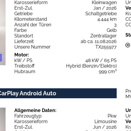
Karosserieform
Kleinwagen
Um
Erst-Zul.
Jan / 2026
Ve
Getriebe
Schaltgetriebe
Kr
Kilometerstand
4.444 km
C
Anzahl der Türen
3
C
Farbe
Gelb
St
Standort
Zentrallager
Lieferzeit
ab ca. 11.08.2026
Unsere Nummer
TX255977
Motor:
kW / PS
48 kW / 65 PS
Treibstoff
Hybrid (Benzin/Elektro)
Hubraum
999 cm³
Pr
CarPlay Android Auto
M
Allgemeine Daten:
U
Fahrzeugtyp
Pkw
Um
Karosserieform
Limousine
Ve
Erst-Zul.
Jun / 2026
Kr