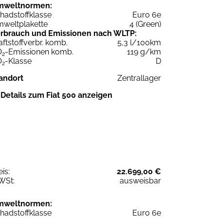
mweltnormen:
hadstoffklasse
Euro 6e
weltplakette
4 (Green)
rbrauch und Emissionen nach WLTP:
aftstoffverbr. komb.
5,3 l/100km
O
-Emissionen komb.
119 g/km
2
O
-Klasse
D
2
andort
Zentrallager
Details zum Fiat 500 anzeigen
eis:
22.699,00 €
WSt:
ausweisbar
mweltnormen:
hadstoffklasse
Euro 6e