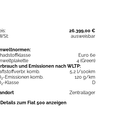
eis:
26.399,00 €
WSt:
ausweisbar
mweltnormen:
hadstoffklasse
Euro 6e
weltplakette
4 (Green)
rbrauch und Emissionen nach WLTP:
aftstoffverbr. komb.
5,2 l/100km
O
-Emissionen komb.
120 g/km
2
O
-Klasse
D
2
andort
Zentrallager
Details zum Fiat 500 anzeigen