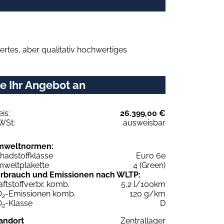
rtes, aber qualitativ hochwertiges
e Ihr Angebot an
eis:
26.399,00 €
WSt:
ausweisbar
mweltnormen:
hadstoffklasse
Euro 6e
weltplakette
4 (Green)
rbrauch und Emissionen nach WLTP:
aftstoffverbr. komb.
5,2 l/100km
O
-Emissionen komb.
120 g/km
2
O
-Klasse
D
2
andort
Zentrallager