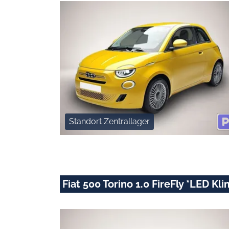
Standort Zentrallager
Fiat 500 Torino 1.0 FireFly *LED K