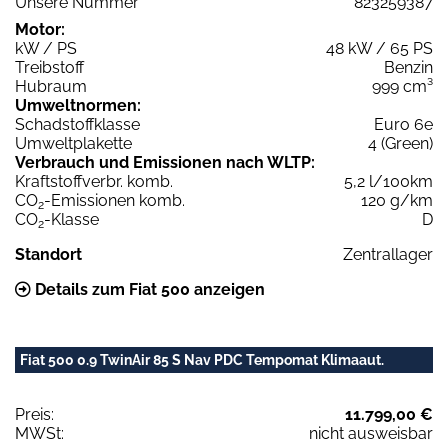
Unsere Nummer
823259387
Motor:
kW / PS
48 kW / 65 PS
Treibstoff
Benzin
Hubraum
999 cm³
Umweltnormen:
Schadstoffklasse
Euro 6e
Umweltplakette
4 (Green)
Verbrauch und Emissionen nach WLTP:
Kraftstoffverbr. komb.
5,2 l/100km
CO
-Emissionen komb.
120 g/km
2
CO
-Klasse
D
2
Standort
Zentrallager
Details zum Fiat 500 anzeigen
Fiat 500 0.9 TwinAir 85 S Nav PDC Tempomat Klimaaut.
Preis:
11.799,00 €
MWSt:
nicht ausweisbar