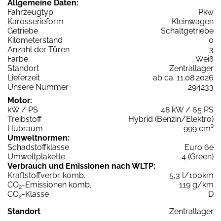
Allgemeine Daten:
Fahrzeugtyp
Pkw
Karosserieform
Kleinwagen
Getriebe
Schaltgetriebe
Kilometerstand
0
Anzahl der Türen
3
Farbe
Weiß
Standort
Zentrallager
Lieferzeit
ab ca. 11.08.2026
Unsere Nummer
294233
Motor:
kW / PS
48 kW / 65 PS
Treibstoff
Hybrid (Benzin/Elektro)
Hubraum
999 cm³
Umweltnormen:
Schadstoffklasse
Euro 6e
Umweltplakette
4 (Green)
Verbrauch und Emissionen nach WLTP:
Kraftstoffverbr. komb.
5,3 l/100km
CO
-Emissionen komb.
119 g/km
2
CO
-Klasse
D
2
Standort
Zentrallager