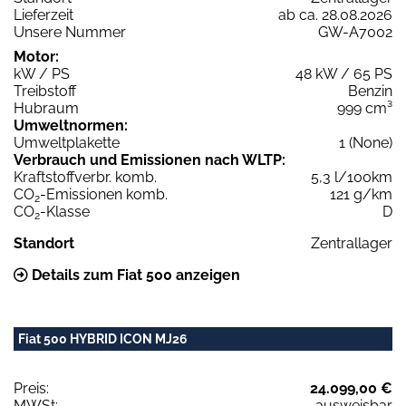
Lieferzeit
ab ca. 28.08.2026
Unsere Nummer
GW-A7002
Motor:
kW / PS
48 kW / 65 PS
Treibstoff
Benzin
Hubraum
999 cm³
Umweltnormen:
Umweltplakette
1 (None)
Verbrauch und Emissionen nach WLTP:
Kraftstoffverbr. komb.
5,3 l/100km
CO
-Emissionen komb.
121 g/km
2
CO
-Klasse
D
2
Standort
Zentrallager
Details zum Fiat 500 anzeigen
Fiat 500 HYBRID ICON MJ26
Preis:
24.099,00 €
MWSt:
ausweisbar