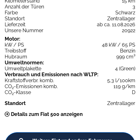
Kilometerstand
15 km
Anzahl der Türen
3
Farbe
Schwarz
Standort
Zentrallager
Lieferzeit
ab ca. 11.08.2026
Unsere Nummer
20922
Motor:
kW / PS
48 kW / 65 PS
Treibstoff
Benzin
Hubraum
999 cm³
Umweltnormen:
Umweltplakette
4 (Green)
Verbrauch und Emissionen nach WLTP:
Kraftstoffverbr. komb.
5,3 l/100km
CO
-Emissionen komb.
119 g/km
2
CO
-Klasse
D
2
Standort
Zentrallager
Details zum Fiat 500 anzeigen