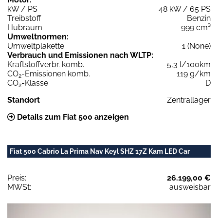
kW / PS
48 kW / 65 PS
Treibstoff
Benzin
Hubraum
999 cm³
Umweltnormen:
Umweltplakette
1 (None)
Verbrauch und Emissionen nach WLTP:
Kraftstoffverbr. komb.
5,3 l/100km
CO
-Emissionen komb.
119 g/km
2
CO
-Klasse
D
2
Standort
Zentrallager
Details zum Fiat 500 anzeigen
Fiat 500 Cabrio La Prima Nav Keyl SHZ 17Z Kam LED Car
Preis:
26.199,00 €
MWSt:
ausweisbar