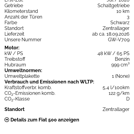
Getriebe
Schaltgetriebe
Kilometerstand
10 km
Anzahl der Türen
3
Farbe
Schwarz
Standort
Zentrallager
Lieferzeit
ab ca. 18.09.2026
Unsere Nummer
GW-V709
Motor:
kW / PS
48 kW / 65 PS
Treibstoff
Benzin
Hubraum
999 cm³
Umweltnormen:
Umweltplakette
1 (None)
Verbrauch und Emissionen nach WLTP:
Kraftstoffverbr. komb.
5,4 l/100km
CO
-Emissionen komb.
122 g/km
2
CO
-Klasse
D
2
Standort
Zentrallager
Details zum Fiat 500 anzeigen