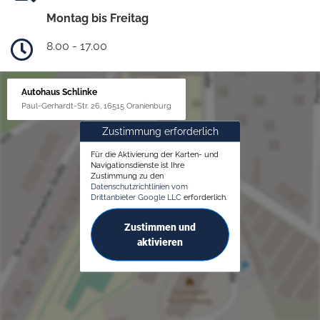
Montag bis Freitag
8.00 - 17.00
Autohaus Schlinke
Paul-Gerhardt-Str. 26, 16515 Oranienburg
Zustimmung erforderlich
Für die Aktivierung der Karten- und
Navigationsdienste ist Ihre
Zustimmung zu den
Datenschutzrichtlinien vom
Drittanbieter Google LLC
erforderlich.
Zustimmen und
aktivieren