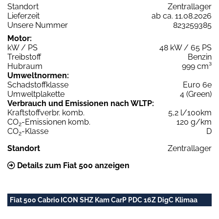
Standort
Zentrallager
Lieferzeit
ab ca. 11.08.2026
Unsere Nummer
823259385
Motor:
kW / PS
48 kW / 65 PS
Treibstoff
Benzin
Hubraum
999 cm³
Umweltnormen:
Schadstoffklasse
Euro 6e
Umweltplakette
4 (Green)
Verbrauch und Emissionen nach WLTP:
Kraftstoffverbr. komb.
5,2 l/100km
CO
-Emissionen komb.
120 g/km
2
CO
-Klasse
D
2
Standort
Zentrallager
Details zum Fiat 500 anzeigen
Fiat 500 Cabrio ICON SHZ Kam CarP PDC 16Z DigC Klimaa