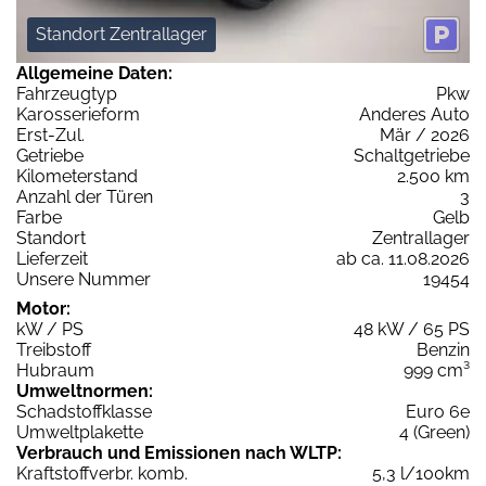
Standort Zentrallager
Allgemeine Daten:
Fahrzeugtyp
Pkw
Karosserieform
Anderes Auto
Erst-Zul.
Mär / 2026
Getriebe
Schaltgetriebe
Kilometerstand
2.500 km
Anzahl der Türen
3
Farbe
Gelb
Standort
Zentrallager
Lieferzeit
ab ca. 11.08.2026
Unsere Nummer
19454
Motor:
kW / PS
48 kW / 65 PS
Treibstoff
Benzin
Hubraum
999 cm³
Umweltnormen:
Schadstoffklasse
Euro 6e
Umweltplakette
4 (Green)
Verbrauch und Emissionen nach WLTP:
Kraftstoffverbr. komb.
5,3 l/100km