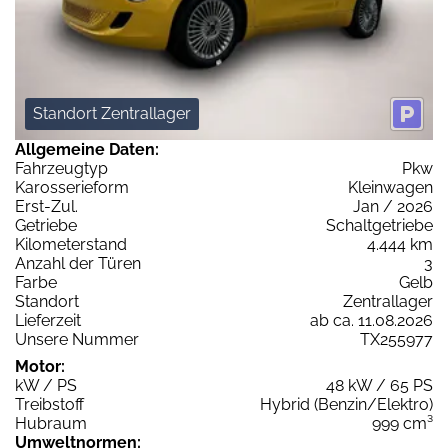
Standort Zentrallager
Allgemeine Daten:
Fahrzeugtyp
Pkw
Karosserieform
Kleinwagen
Erst-Zul.
Jan / 2026
Getriebe
Schaltgetriebe
Kilometerstand
4.444 km
Anzahl der Türen
3
Farbe
Gelb
Standort
Zentrallager
Lieferzeit
ab ca. 11.08.2026
Unsere Nummer
TX255977
Motor:
kW / PS
48 kW / 65 PS
Treibstoff
Hybrid (Benzin/Elektro)
Hubraum
999 cm³
Umweltnormen: