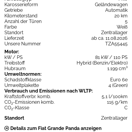
Karosserieform
Geländewagen
Getriebe
Automatik
Kilometerstand
20 km
Anzahl der Türen
5
Farbe
Weiß
Standort
Zentrallager
Lieferzeit
ab ca. 11.08.2026
Unsere Nummer
TZA55445
Motor:
kW / PS
81 kW / 110 PS
Treibstoff
Hybrid (Benzin/Elektro)
Hubraum
1.199 cm³
Umweltnormen:
Schadstoffklasse
Euro 6e
Umweltplakette
4 (Green)
Verbrauch und Emissionen nach WLTP:
Kraftstoffverbr. komb.
5,1 l/100km
CO
-Emissionen komb.
115 g/km
2
CO
-Klasse
C
2
Standort
Zentrallager
Details zum Fiat Grande Panda anzeigen