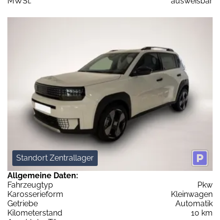
MWSt:
ausweisbar
Standort Zentrallager
Allgemeine Daten:
Fahrzeugtyp
Pkw
Karosserieform
Kleinwagen
Getriebe
Automatik
Kilometerstand
10 km