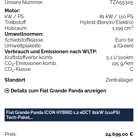
Unsere Nummer
TZA55305
Motor:
kW / PS
81 kW / 110 PS
Treibstoff
Hybrid (Benzin/Elektro)
Hubraum
1.199 cm³
Umweltnormen:
Schadstoffklasse
Euro 6e
Umweltplakette
4 (Green)
Verbrauch und Emissionen nach WLTP:
Kraftstoffverbr. komb.
5,1 l/100km
CO
-Emissionen komb.
115 g/km
2
CO
-Klasse
C
2
Standort
Zentrallager
Details zum Fiat Grande Panda anzeigen
Fiat Grande Panda ICON HYBRID 1.2 eDCT 81kW (110PS)
Tech-Paket,...
Preis:
24.699,00 €