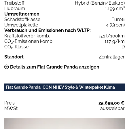
Treibstoff
Hybrid (Benzin/Elektro)
Hubraum
1.199 cm³
Umweltnormen:
Schadstoffklasse
Euro6
Umweltplakette
4 (Green)
Verbrauch und Emissionen nach WLTP:
Kraftstoffverbr. komb.
5,1 l/100km
CO
-Emissionen komb.
117 g/km
2
CO
-Klasse
D
2
Standort
Zentrallager
Details zum Fiat Grande Panda anzeigen
Fiat Grande Panda ICON MHEV Style & Winterpaket Klima
Preis:
25.899,00 €
MWSt:
ausweisbar