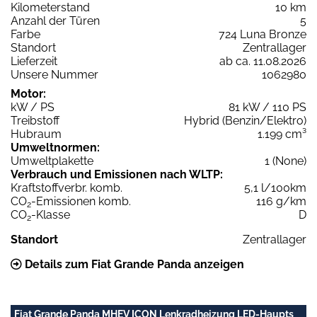
Kilometerstand
10 km
Anzahl der Türen
5
Farbe
724 Luna Bronze
Standort
Zentrallager
Lieferzeit
ab ca. 11.08.2026
Unsere Nummer
1062980
Motor:
kW / PS
81 kW / 110 PS
Treibstoff
Hybrid (Benzin/Elektro)
Hubraum
1.199 cm³
Umweltnormen:
Umweltplakette
1 (None)
Verbrauch und Emissionen nach WLTP:
Kraftstoffverbr. komb.
5,1 l/100km
CO
-Emissionen komb.
116 g/km
2
CO
-Klasse
D
2
Standort
Zentrallager
Details zum Fiat Grande Panda anzeigen
Fiat Grande Panda MHEV ICON Lenkradheizung LED-Haupts