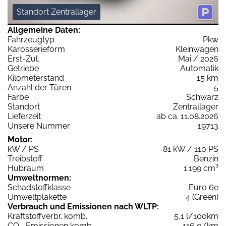
Standort Zentrallager
Allgemeine Daten:
Fahrzeugtyp
Pkw
Karosserieform
Kleinwagen
Erst-Zul.
Mai / 2026
Getriebe
Automatik
Kilometerstand
15 km
Anzahl der Türen
5
Farbe
Schwarz
Standort
Zentrallager
Lieferzeit
ab ca. 11.08.2026
Unsere Nummer
19713
Motor:
kW / PS
81 kW / 110 PS
Treibstoff
Benzin
Hubraum
1.199 cm³
Umweltnormen:
Schadstoffklasse
Euro 6e
Umweltplakette
4 (Green)
Verbrauch und Emissionen nach WLTP:
Kraftstoffverbr. komb.
5,1 l/100km
CO
-Emissionen komb.
116 g/km