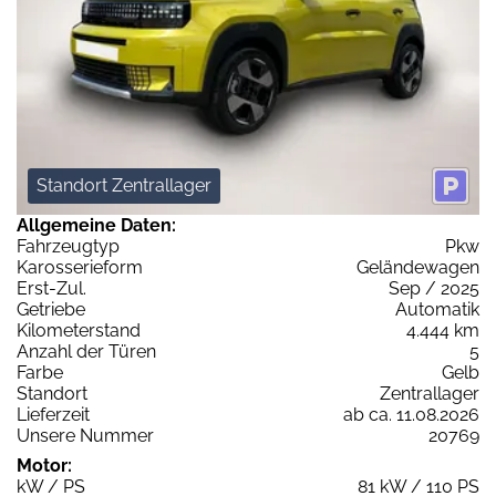
Standort Zentrallager
Allgemeine Daten:
Fahrzeugtyp
Pkw
Karosserieform
Geländewagen
Erst-Zul.
Sep / 2025
Getriebe
Automatik
Kilometerstand
4.444 km
Anzahl der Türen
5
Farbe
Gelb
Standort
Zentrallager
Lieferzeit
ab ca. 11.08.2026
Unsere Nummer
20769
Motor:
kW / PS
81 kW / 110 PS