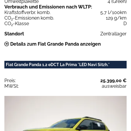
Umweltplakette
4 (Green)
Verbrauch und Emissionen nach WLTP:
Kraftstoffverbr. komb.
5,7 l/100km
CO
-Emissionen komb.
129 g/km
2
CO
-Klasse
D
2
Standort
Zentrallager
Details zum Fiat Grande Panda anzeigen
Fiat Grande Panda 1.2 eDCT La Prima *LED Navi Sitzh.*
Preis:
25.399,00 €
MWSt:
ausweisbar