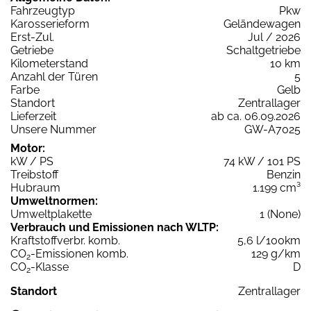
Fahrzeugtyp
Pkw
Karosserieform
Geländewagen
Erst-Zul.
Jul / 2026
Getriebe
Schaltgetriebe
Kilometerstand
10 km
Anzahl der Türen
5
Farbe
Gelb
Standort
Zentrallager
Lieferzeit
ab ca. 06.09.2026
Unsere Nummer
GW-A7025
Motor:
kW / PS
74 kW / 101 PS
Treibstoff
Benzin
Hubraum
1.199 cm³
Umweltnormen:
Umweltplakette
1 (None)
Verbrauch und Emissionen nach WLTP:
Kraftstoffverbr. komb.
5,6 l/100km
CO
-Emissionen komb.
129 g/km
2
CO
-Klasse
D
2
Standort
Zentrallager