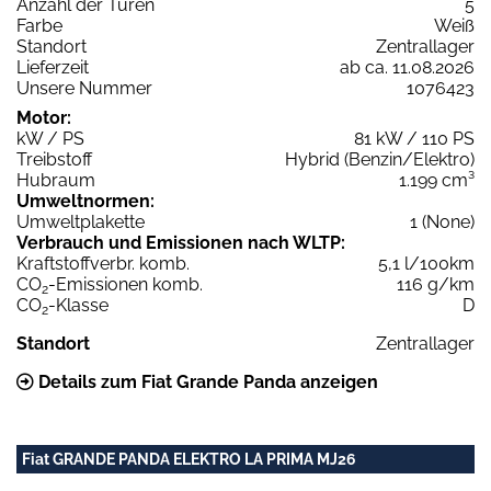
Anzahl der Türen
5
Farbe
Weiß
Standort
Zentrallager
Lieferzeit
ab ca. 11.08.2026
Unsere Nummer
1076423
Motor:
kW / PS
81 kW / 110 PS
Treibstoff
Hybrid (Benzin/Elektro)
Hubraum
1.199 cm³
Umweltnormen:
Umweltplakette
1 (None)
Verbrauch und Emissionen nach WLTP:
Kraftstoffverbr. komb.
5,1 l/100km
CO
-Emissionen komb.
116 g/km
2
CO
-Klasse
D
2
Standort
Zentrallager
Details zum Fiat Grande Panda anzeigen
Fiat GRANDE PANDA ELEKTRO LA PRIMA MJ26