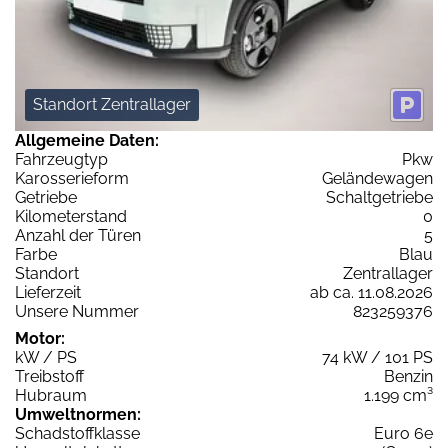
Standort Zentrallager
Allgemeine Daten:
Fahrzeugtyp
Pkw
Karosserieform
Geländewagen
Getriebe
Schaltgetriebe
Kilometerstand
0
Anzahl der Türen
5
Farbe
Blau
Standort
Zentrallager
Lieferzeit
ab ca. 11.08.2026
Unsere Nummer
823259376
Motor:
kW / PS
74 kW / 101 PS
Treibstoff
Benzin
Hubraum
1.199 cm³
Umweltnormen:
Schadstoffklasse
Euro 6e