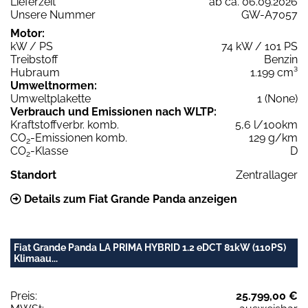
Lieferzeit
ab ca. 06.09.2026
Unsere Nummer
GW-A7057
Motor:
kW / PS
74 kW / 101 PS
Treibstoff
Benzin
Hubraum
1.199 cm³
Umweltnormen:
Umweltplakette
1 (None)
Verbrauch und Emissionen nach WLTP:
Kraftstoffverbr. komb.
5,6 l/100km
CO
-Emissionen komb.
129 g/km
2
CO
-Klasse
D
2
Standort
Zentrallager
Details zum Fiat Grande Panda anzeigen
Fiat Grande Panda LA PRIMA HYBRID 1.2 eDCT 81kW (110PS)
Klimaau...
Preis:
25.799,00 €