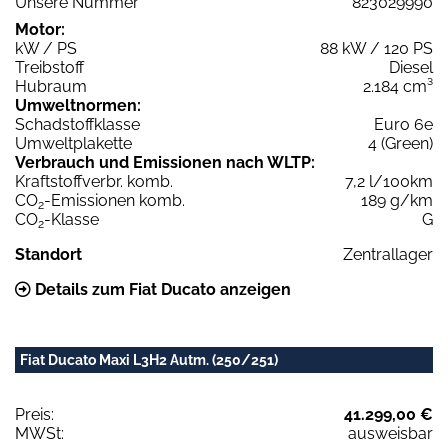
Unsere Nummer
823029990
Motor:
kW / PS
88 kW / 120 PS
Treibstoff
Diesel
Hubraum
2.184 cm³
Umweltnormen:
Schadstoffklasse
Euro 6e
Umweltplakette
4 (Green)
Verbrauch und Emissionen nach WLTP:
Kraftstoffverbr. komb.
7,2 l/100km
CO
-Emissionen komb.
189 g/km
2
CO
-Klasse
G
2
Standort
Zentrallager
Details zum Fiat Ducato anzeigen
Fiat Ducato Maxi L3H2 Autm. (250/251)
Preis:
41.299,00 €
MWSt:
ausweisbar