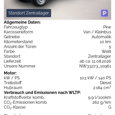
Standort Zentrallager
Allgemeine Daten:
Fahrzeugtyp
Pkw
Karosserieform
Van / Kleinbus
Getriebe
Automatik
Kilometerstand
10 km
Anzahl der Türen
5
Farbe
Weiß
Standort
Zentrallager
Lieferzeit
ab ca. 11.08.2026
Unsere Nummer
NW33273_10961
Motor:
kW / PS
103 kW / 140 PS
Treibstoff
Diesel
Hubraum
2.184 cm³
Verbrauch und Emissionen nach WLTP:
Kraftstoffverbr. komb.
9,9 l/100km
CO
-Emissionen komb.
262 g/km
2
CO
-Klasse
G
2