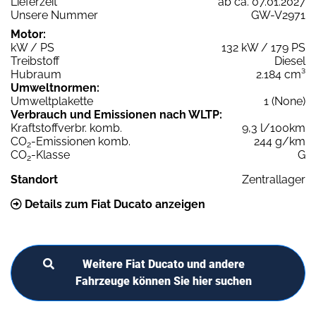
Lieferzeit
ab ca. 07.01.2027
Unsere Nummer
GW-V2971
Motor:
kW / PS
132 kW / 179 PS
Treibstoff
Diesel
Hubraum
2.184 cm³
Umweltnormen:
Umweltplakette
1 (None)
Verbrauch und Emissionen nach WLTP:
Kraftstoffverbr. komb.
9,3 l/100km
CO
-Emissionen komb.
244 g/km
2
CO
-Klasse
G
2
Standort
Zentrallager
Details zum Fiat Ducato anzeigen
Weitere Fiat Ducato und andere
Fahrzeuge können Sie hier suchen