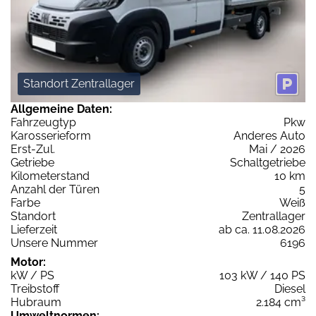
Standort Zentrallager
Allgemeine Daten:
Fahrzeugtyp
Pkw
Karosserieform
Anderes Auto
Erst-Zul.
Mai / 2026
Getriebe
Schaltgetriebe
Kilometerstand
10 km
Anzahl der Türen
5
Farbe
Weiß
Standort
Zentrallager
Lieferzeit
ab ca. 11.08.2026
Unsere Nummer
6196
Motor:
kW / PS
103 kW / 140 PS
Treibstoff
Diesel
Hubraum
2.184 cm³
Umweltnormen: