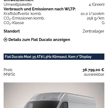
Umweltplakette
4 (Green)
Verbrauch und Emissionen nach WLTP:
Kraftstoffverbr. komb.
10,0 l/100km
CO
-Emissionen komb.
258 g/km
2
CO
-Klasse
G
2
Standort
Zentrallager
Details zum Fiat Ducato anzeigen
Fiat Ducato Maxi 35 AT8 L3H2 Klimaaut. Kam 7"Display
Preis:
38.799,00 €
MWSt:
ausweisbar