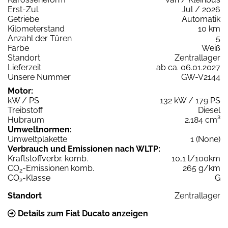
Erst-Zul.
Jul / 2026
Getriebe
Automatik
Kilometerstand
10 km
Anzahl der Türen
5
Farbe
Weiß
Standort
Zentrallager
Lieferzeit
ab ca. 06.01.2027
Unsere Nummer
GW-V2144
Motor:
kW / PS
132 kW / 179 PS
Treibstoff
Diesel
Hubraum
2.184 cm³
Umweltnormen:
Umweltplakette
1 (None)
Verbrauch und Emissionen nach WLTP:
Kraftstoffverbr. komb.
10,1 l/100km
CO
-Emissionen komb.
265 g/km
2
CO
-Klasse
G
2
Standort
Zentrallager
Details zum Fiat Ducato anzeigen