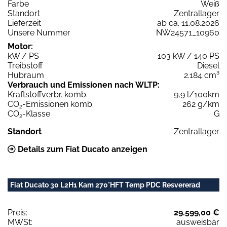
Farbe
Weiß
Standort
Zentrallager
Lieferzeit
ab ca. 11.08.2026
Unsere Nummer
NW24571_10960
Motor:
kW / PS
103 kW / 140 PS
Treibstoff
Diesel
Hubraum
2.184 cm³
Verbrauch und Emissionen nach WLTP:
Kraftstoffverbr. komb.
9,9 l/100km
CO
-Emissionen komb.
262 g/km
2
CO
-Klasse
G
2
Standort
Zentrallager
Details zum Fiat Ducato anzeigen
Fiat Ducato 30 L2H1 Kam 270°HFT Temp PDC Resvererad
Preis:
29.599,00 €
MWSt:
ausweisbar