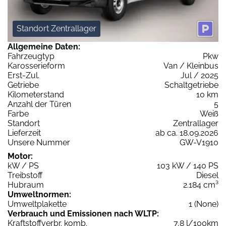
Standort Zentrallager
Allgemeine Daten:
Fahrzeugtyp
Pkw
Karosserieform
Van / Kleinbus
Erst-Zul.
Jul / 2025
Getriebe
Schaltgetriebe
Kilometerstand
10 km
Anzahl der Türen
5
Farbe
Weiß
Standort
Zentrallager
Lieferzeit
ab ca. 18.09.2026
Unsere Nummer
GW-V1910
Motor:
kW / PS
103 kW / 140 PS
Treibstoff
Diesel
Hubraum
2.184 cm³
Umweltnormen:
Umweltplakette
1 (None)
Verbrauch und Emissionen nach WLTP:
Kraftstoffverbr. komb.
7,8 l/100km