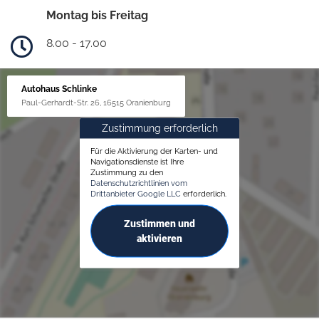
Montag bis Freitag
8.00 - 17.00
Autohaus Schlinke
Paul-Gerhardt-Str. 26, 16515 Oranienburg
Zustimmung erforderlich
Für die Aktivierung der Karten- und
Navigationsdienste ist Ihre
Zustimmung zu den
Datenschutzrichtlinien vom
Drittanbieter Google LLC
erforderlich.
Zustimmen und
aktivieren