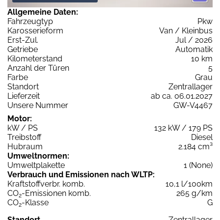
Allgemeine Daten:
Fahrzeugtyp
Pkw
Karosserieform
Van / Kleinbus
Erst-Zul.
Jul / 2026
Getriebe
Automatik
Kilometerstand
10 km
Anzahl der Türen
5
Farbe
Grau
Standort
Zentrallager
Lieferzeit
ab ca. 06.01.2027
Unsere Nummer
GW-V4467
Motor:
kW / PS
132 kW / 179 PS
Treibstoff
Diesel
Hubraum
2.184 cm³
Umweltnormen:
Umweltplakette
1 (None)
Verbrauch und Emissionen nach WLTP:
Kraftstoffverbr. komb.
10,1 l/100km
CO
-Emissionen komb.
265 g/km
2
CO
-Klasse
G
2
Standort
Zentrallager