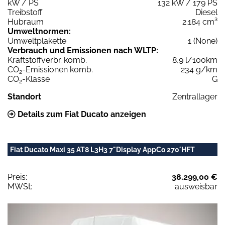
kW / PS
132 kW / 179 PS
Treibstoff
Diesel
Hubraum
2.184 cm³
Umweltnormen:
Umweltplakette
1 (None)
Verbrauch und Emissionen nach WLTP:
Kraftstoffverbr. komb.
8,9 l/100km
CO
-Emissionen komb.
234 g/km
2
CO
-Klasse
G
2
Standort
Zentrallager
Details zum Fiat Ducato anzeigen
Fiat Ducato Maxi 35 AT8 L3H3 7"Display AppCo 270°HFT
Preis:
38.299,00 €
MWSt:
ausweisbar