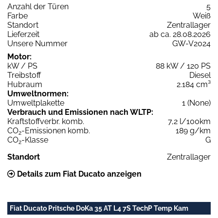
Anzahl der Türen
5
Farbe
Weiß
Standort
Zentrallager
Lieferzeit
ab ca. 28.08.2026
Unsere Nummer
GW-V2024
Motor:
kW / PS
88 kW / 120 PS
Treibstoff
Diesel
Hubraum
2.184 cm³
Umweltnormen:
Umweltplakette
1 (None)
Verbrauch und Emissionen nach WLTP:
Kraftstoffverbr. komb.
7,2 l/100km
CO
-Emissionen komb.
189 g/km
2
CO
-Klasse
G
2
Standort
Zentrallager
Details zum Fiat Ducato anzeigen
Fiat Ducato Pritsche DoKa 35 AT L4 7S TechP Temp Kam