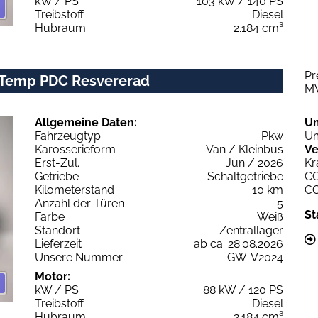
kW / PS
103 kW / 140 PS
Treibstoff
Diesel
Hubraum
2.184 cm³
Pr
T Temp PDC Resvererad
M
Allgemeine Daten:
U
Fahrzeugtyp
Pkw
Um
Karosserieform
Van / Kleinbus
Ve
Erst-Zul.
Jun / 2026
Kr
Getriebe
Schaltgetriebe
C
Kilometerstand
10 km
C
Anzahl der Türen
5
St
Farbe
Weiß
Standort
Zentrallager
Lieferzeit
ab ca. 28.08.2026
Unsere Nummer
GW-V2024
Motor:
kW / PS
88 kW / 120 PS
Treibstoff
Diesel
Hubraum
2.184 cm³