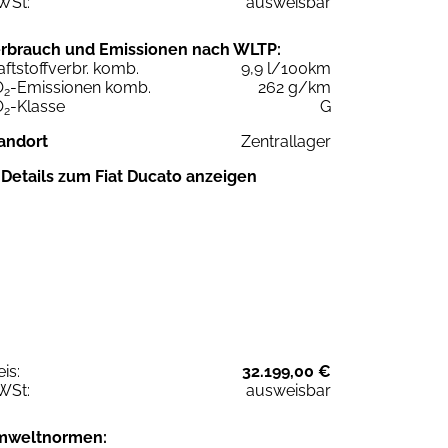
WSt:
ausweisbar
rbrauch und Emissionen nach WLTP:
aftstoffverbr. komb.
9,9 l/100km
O
-Emissionen komb.
262 g/km
2
O
-Klasse
G
2
andort
Zentrallager
Details zum Fiat Ducato anzeigen
eis:
32.199,00 €
WSt:
ausweisbar
mweltnormen: