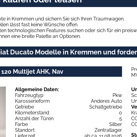
ote in Kremmen und sichern Sie sich Ihren Traumwagen.
len lässt fast keine Wünsche offen.
en technologischen Features suchen oder sich für ein preiswe
hnen eine breite Palette an Optionen.
iat Ducato Modelle in Kremmen und fordern
Pr
120 Multijet AHK, Nav
M
Allgemeine Daten:
U
Fahrzeugtyp
Pkw
Sc
Karosserieform
Anderes Auto
Um
Getriebe
Schaltgetriebe
Ve
Kilometerstand
0
Kr
Anzahl der Türen
5
C
Farbe
Silber
C
Standort
Zentrallager
St
Lieferzeit
ab ca. 11.08.2026