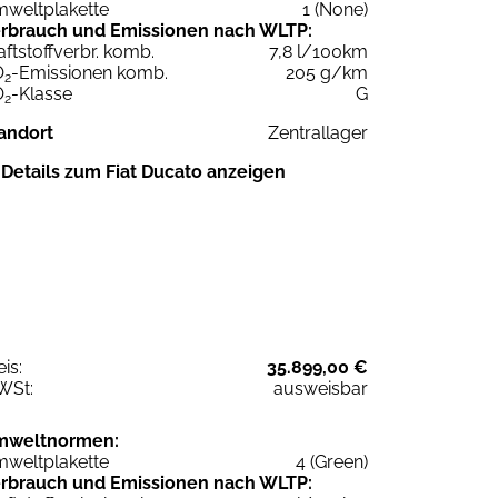
weltplakette
1 (None)
rbrauch und Emissionen nach WLTP:
aftstoffverbr. komb.
7,8 l/100km
O
-Emissionen komb.
205 g/km
2
O
-Klasse
G
2
andort
Zentrallager
Details zum Fiat Ducato anzeigen
eis:
35.899,00 €
WSt:
ausweisbar
mweltnormen:
weltplakette
4 (Green)
rbrauch und Emissionen nach WLTP: