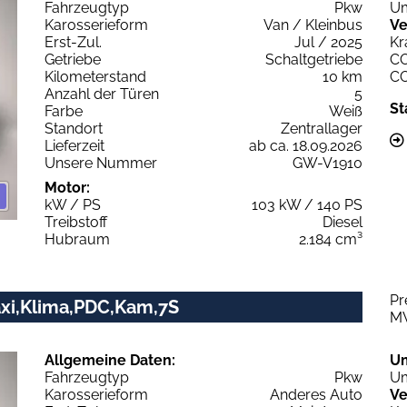
Fahrzeugtyp
Pkw
Um
Karosserieform
Van / Kleinbus
Ve
Erst-Zul.
Jul / 2025
Kr
Getriebe
Schaltgetriebe
C
Kilometerstand
10 km
C
Anzahl der Türen
5
St
Farbe
Weiß
Standort
Zentrallager
Lieferzeit
ab ca. 18.09.2026
Unsere Nummer
GW-V1910
Motor:
kW / PS
103 kW / 140 PS
Treibstoff
Diesel
Hubraum
2.184 cm³
Pr
axi,Klima,PDC,Kam,7S
M
Allgemeine Daten:
U
Fahrzeugtyp
Pkw
Um
Karosserieform
Anderes Auto
Ve