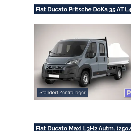
Fiat Ducato Pritsche DoKa 35 AT 
Standort Zentrallager
Fiat Ducato Maxi L3H2 Autm. (250