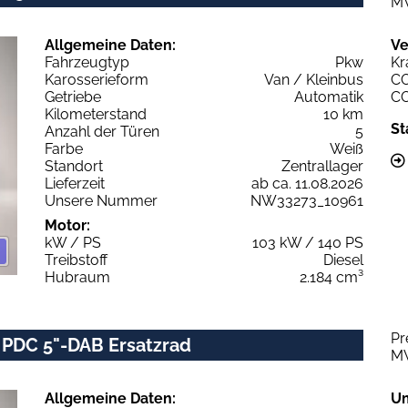
M
Allgemeine Daten:
Ve
Fahrzeugtyp
Pkw
Kr
Karosserieform
Van / Kleinbus
C
Getriebe
Automatik
C
Kilometerstand
10 km
St
Anzahl der Türen
5
Farbe
Weiß
Standort
Zentrallager
Lieferzeit
ab ca. 11.08.2026
Unsere Nummer
NW33273_10961
Motor:
kW / PS
103 kW / 140 PS
Treibstoff
Diesel
Hubraum
2.184 cm³
Pr
 PDC 5"-DAB Ersatzrad
M
Allgemeine Daten:
U