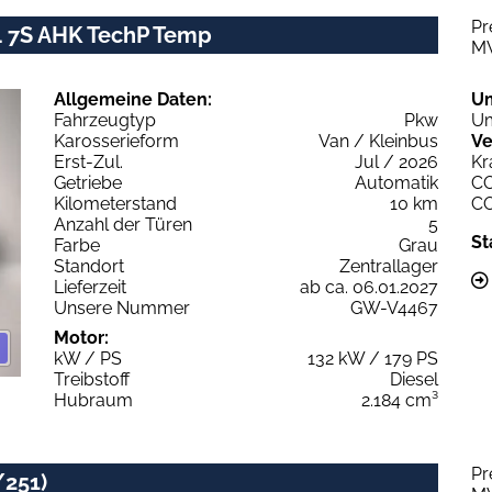
Pr
L4 7S AHK TechP Temp
M
Allgemeine Daten:
U
Fahrzeugtyp
Pkw
Um
Karosserieform
Van / Kleinbus
Ve
Erst-Zul.
Jul / 2026
Kr
Getriebe
Automatik
C
Kilometerstand
10 km
C
Anzahl der Türen
5
St
Farbe
Grau
Standort
Zentrallager
Lieferzeit
ab ca. 06.01.2027
Unsere Nummer
GW-V4467
Motor:
kW / PS
132 kW / 179 PS
Treibstoff
Diesel
Hubraum
2.184 cm³
Pr
/251)