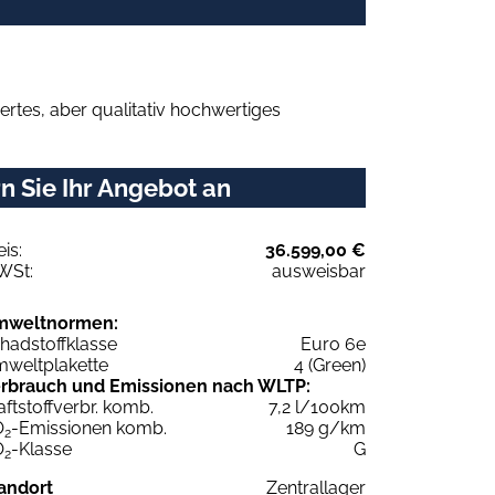
rtes, aber qualitativ hochwertiges
 Sie Ihr Angebot an
eis:
36.599,00 €
WSt:
ausweisbar
mweltnormen:
hadstoffklasse
Euro 6e
weltplakette
4 (Green)
rbrauch und Emissionen nach WLTP:
aftstoffverbr. komb.
7,2 l/100km
O
-Emissionen komb.
189 g/km
2
O
-Klasse
G
2
andort
Zentrallager