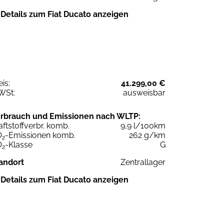
Details zum Fiat Ducato anzeigen
eis:
41.299,00 €
WSt:
ausweisbar
rbrauch und Emissionen nach WLTP:
aftstoffverbr. komb.
9,9 l/100km
O
-Emissionen komb.
262 g/km
2
O
-Klasse
G
2
andort
Zentrallager
Details zum Fiat Ducato anzeigen