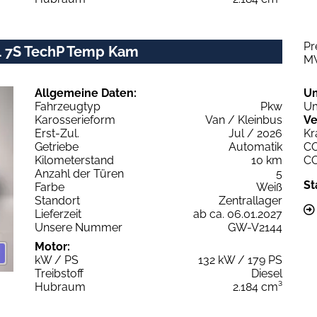
Pr
L4 7S TechP Temp Kam
M
Allgemeine Daten:
U
Fahrzeugtyp
Pkw
Um
Karosserieform
Van / Kleinbus
Ve
Erst-Zul.
Jul / 2026
Kr
Getriebe
Automatik
C
Kilometerstand
10 km
C
Anzahl der Türen
5
St
Farbe
Weiß
Standort
Zentrallager
Lieferzeit
ab ca. 06.01.2027
Unsere Nummer
GW-V2144
Motor:
kW / PS
132 kW / 179 PS
Treibstoff
Diesel
Hubraum
2.184 cm³