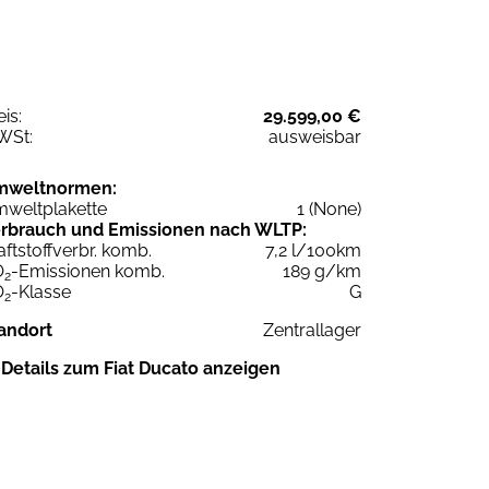
eis:
29.599,00 €
WSt:
ausweisbar
mweltnormen:
weltplakette
1 (None)
rbrauch und Emissionen nach WLTP:
aftstoffverbr. komb.
7,2 l/100km
O
-Emissionen komb.
189 g/km
2
O
-Klasse
G
2
andort
Zentrallager
Details zum Fiat Ducato anzeigen