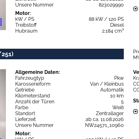
Unsere Nummer
823029990
Motor:
kW / PS
88 kW / 120 PS
Treibstoff
Diesel
Hubraum
2.184 cm³
Pr
/251)
M
Allgemeine Daten:
Ve
Fahrzeugtyp
Pkw
Kr
Karosserieform
Van / Kleinbus
C
Getriebe
Automatik
C
Kilometerstand
10 km
St
Anzahl der Türen
5
Farbe
Weiß
Standort
Zentrallager
Lieferzeit
ab ca. 11.08.2026
Unsere Nummer
NW24571_10960
Motor: