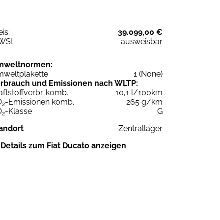
eis:
39.099,00 €
WSt:
ausweisbar
mweltnormen:
weltplakette
1 (None)
rbrauch und Emissionen nach WLTP:
aftstoffverbr. komb.
10,1 l/100km
O
-Emissionen komb.
265 g/km
2
O
-Klasse
G
2
andort
Zentrallager
Details zum Fiat Ducato anzeigen