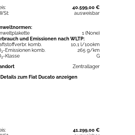
eis:
40.599,00 €
WSt:
ausweisbar
mweltnormen:
weltplakette
1 (None)
rbrauch und Emissionen nach WLTP:
aftstoffverbr. komb.
10,1 l/100km
O
-Emissionen komb.
265 g/km
2
O
-Klasse
G
2
andort
Zentrallager
Details zum Fiat Ducato anzeigen
eis:
41.299,00 €