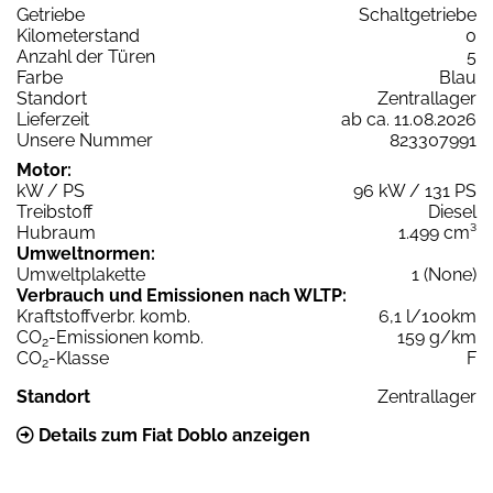
Getriebe
Schaltgetriebe
Kilometerstand
0
Anzahl der Türen
5
Farbe
Blau
Standort
Zentrallager
Lieferzeit
ab ca. 11.08.2026
Unsere Nummer
823307991
Motor:
kW / PS
96 kW / 131 PS
Treibstoff
Diesel
Hubraum
1.499 cm³
Umweltnormen:
Umweltplakette
1 (None)
Verbrauch und Emissionen nach WLTP:
Kraftstoffverbr. komb.
6,1 l/100km
CO
-Emissionen komb.
159 g/km
2
CO
-Klasse
F
2
Standort
Zentrallager
Details zum Fiat Doblo anzeigen