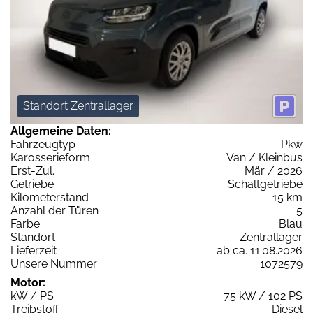
Standort Zentrallager
Allgemeine Daten:
Fahrzeugtyp
Pkw
Karosserieform
Van / Kleinbus
Erst-Zul.
Mär / 2026
Getriebe
Schaltgetriebe
Kilometerstand
15 km
Anzahl der Türen
5
Farbe
Blau
Standort
Zentrallager
Lieferzeit
ab ca. 11.08.2026
Unsere Nummer
1072579
Motor:
kW / PS
75 kW / 102 PS
Treibstoff
Diesel