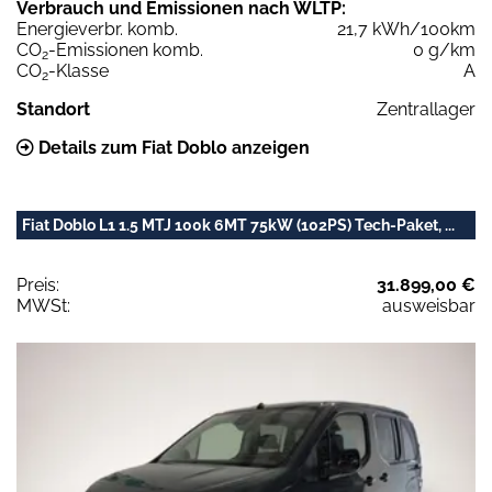
Verbrauch und Emissionen nach WLTP:
Energieverbr. komb.
21,7 kWh/100km
CO
-Emissionen komb.
0 g/km
2
CO
-Klasse
A
2
Standort
Zentrallager
Details zum Fiat Doblo anzeigen
Fiat Doblo L1 1.5 MTJ 100k 6MT 75kW (102PS) Tech-Paket, ...
Preis:
31.899,00 €
MWSt:
ausweisbar