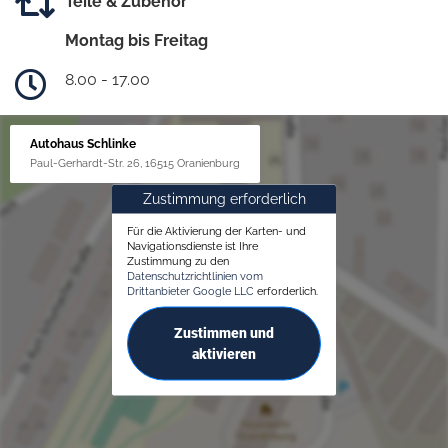
Teile & Zubehör
Montag bis Freitag
8.00 - 17.00
Autohaus Schlinke
Paul-Gerhardt-Str. 26, 16515 Oranienburg
Zustimmung erforderlich
Für die Aktivierung der Karten- und
Navigationsdienste ist Ihre
Zustimmung zu den
Datenschutzrichtlinien vom
Drittanbieter Google LLC
erforderlich.
Zustimmen und
aktivieren