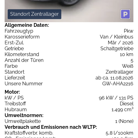
Standort Zentrallager
Allgemeine Daten:
Fahrzeugtyp
Pkw
Karosserieform
Van / Kleinbus
Erst-Zul.
Mär / 2026
Getriebe
Schaltgetriebe
Kilometerstand
10 km
Anzahl der Türen
5
Farbe
Weiß
Standort
Zentrallager
Lieferzeit
ab ca. 11.08.2026
Unsere Nummer
GW-AHA2216
Motor:
kW / PS
96 kW / 131 PS
Treibstoff
Diesel
Hubraum
1.499 cm³
Umweltnormen:
Umweltplakette
1 (None)
Verbrauch und Emissionen nach WLTP:
Kraftstoffverbr. komb.
5,8 l/100km