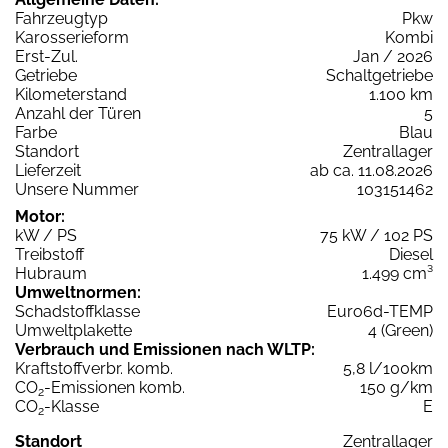
Fahrzeugtyp
Pkw
Karosserieform
Kombi
Erst-Zul.
Jan / 2026
Getriebe
Schaltgetriebe
Kilometerstand
1.100 km
Anzahl der Türen
5
Farbe
Blau
Standort
Zentrallager
Lieferzeit
ab ca. 11.08.2026
Unsere Nummer
103151462
Motor:
kW / PS
75 kW / 102 PS
Treibstoff
Diesel
Hubraum
1.499 cm³
Umweltnormen:
Schadstoffklasse
Euro6d-TEMP
Umweltplakette
4 (Green)
Verbrauch und Emissionen nach WLTP:
Kraftstoffverbr. komb.
5,8 l/100km
CO
-Emissionen komb.
150 g/km
2
CO
-Klasse
E
2
Standort
Zentrallager