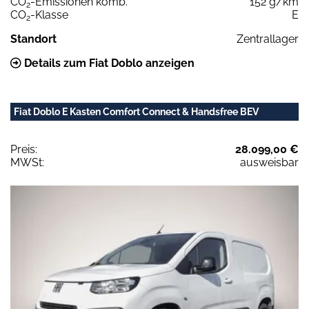
CO
-Emissionen komb.
152 g/km
2
CO
-Klasse
E
2
Standort
Zentrallager
Details zum Fiat Doblo anzeigen
Fiat Doblo E Kasten Comfort Connect & Handsfree BEV
Preis:
28.099,00 €
MWSt:
ausweisbar