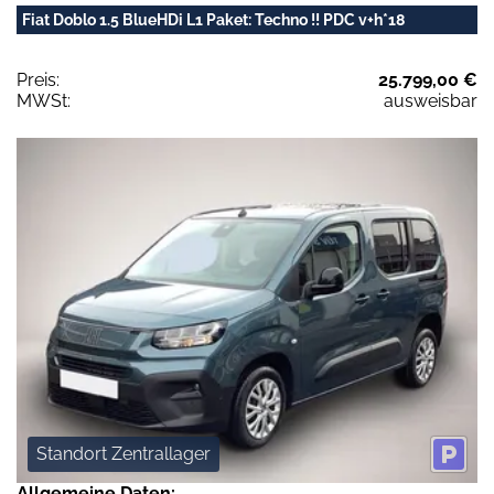
Fiat Doblo 1.5 BlueHDi L1 Paket: Techno !! PDC v+h*18
Preis:
25.799,00 €
MWSt:
ausweisbar
Standort Zentrallager
Allgemeine Daten: