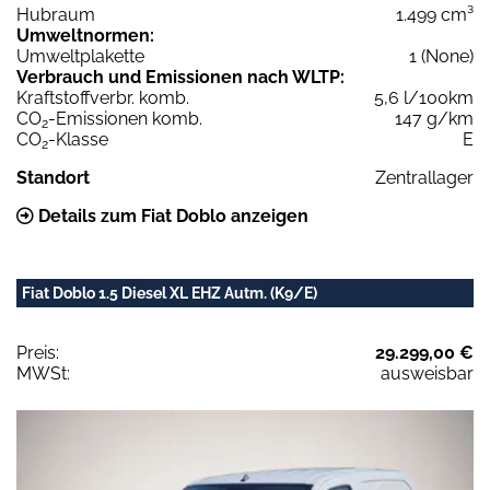
Hubraum
1.499 cm³
Umweltnormen:
Umweltplakette
1 (None)
Verbrauch und Emissionen nach WLTP:
Kraftstoffverbr. komb.
5,6 l/100km
CO
-Emissionen komb.
147 g/km
2
CO
-Klasse
E
2
Standort
Zentrallager
Details zum Fiat Doblo anzeigen
Fiat Doblo 1.5 Diesel XL EHZ Autm. (K9/E)
Preis:
29.299,00 €
MWSt:
ausweisbar