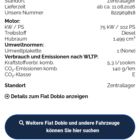
Standort
Zentrallager
Lieferzeit
ab ca. 11.08.2026
Unsere Nummer
822969818
Motor:
kW / PS
75 kW / 102 PS
Treibstoff
Diesel
Hubraum
1.499 cm³
Umweltnormen:
Umweltplakette
1 (None)
Verbrauch und Emissionen nach WLTP:
Kraftstoffverbr. komb.
5,3 l/100km
CO
-Emissionen komb.
140 g/km
2
CO
-Klasse
E
2
Standort
Zentrallager
Details zum Fiat Doblo anzeigen
Weitere Fiat Doblo und andere Fahrzeuge
können Sie hier suchen