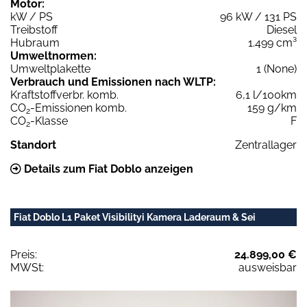
Motor:
kW / PS
96 kW / 131 PS
Treibstoff
Diesel
Hubraum
1.499 cm³
Umweltnormen:
Umweltplakette
1 (None)
Verbrauch und Emissionen nach WLTP:
Kraftstoffverbr. komb.
6,1 l/100km
CO
-Emissionen komb.
159 g/km
2
CO
-Klasse
F
2
Standort
Zentrallager
Details zum Fiat Doblo anzeigen
Fiat Doblo L1 Paket Visibilityi Kamera Laderaum & Sei
Preis:
24.899,00 €
MWSt:
ausweisbar