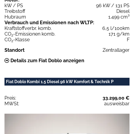
kW / PS
96 kW / 131 PS
Treibstoff
Diesel
Hubraum
1.499 cm³
Verbrauch und Emissionen nach WLTP:
Kraftstoffverbr. komb.
6,5 l/100km
CO
-Emissionen komb.
171 g/km
2
CO
-Klasse
F
2
Standort
Zentrallager
Details zum Fiat Doblo anzeigen
Fiat Doblo Kombi 1.5 Diesel 96 kW Komfort & Technik P
Preis:
33.299,00 €
MWSt:
ausweisbar