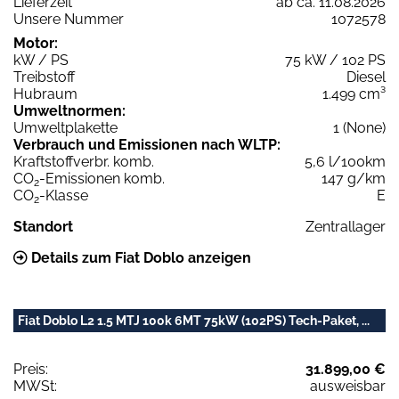
Lieferzeit
ab ca. 11.08.2026
Unsere Nummer
1072578
Motor:
kW / PS
75 kW / 102 PS
Treibstoff
Diesel
Hubraum
1.499 cm³
Umweltnormen:
Umweltplakette
1 (None)
Verbrauch und Emissionen nach WLTP:
Kraftstoffverbr. komb.
5,6 l/100km
CO
-Emissionen komb.
147 g/km
2
CO
-Klasse
E
2
Standort
Zentrallager
Details zum Fiat Doblo anzeigen
Fiat Doblo L2 1.5 MTJ 100k 6MT 75kW (102PS) Tech-Paket, ...
Preis:
31.899,00 €
MWSt:
ausweisbar