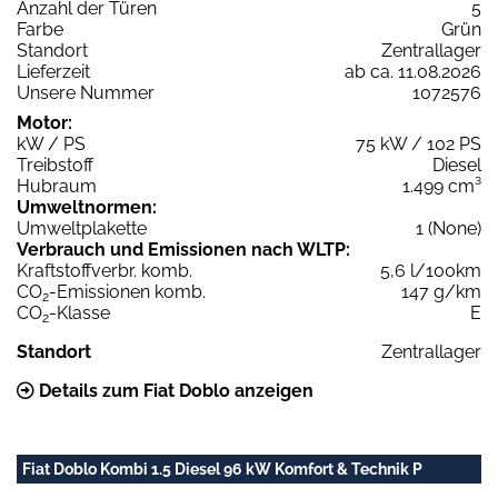
Anzahl der Türen
5
Farbe
Grün
Standort
Zentrallager
Lieferzeit
ab ca. 11.08.2026
Unsere Nummer
1072576
Motor:
kW / PS
75 kW / 102 PS
Treibstoff
Diesel
Hubraum
1.499 cm³
Umweltnormen:
Umweltplakette
1 (None)
Verbrauch und Emissionen nach WLTP:
Kraftstoffverbr. komb.
5,6 l/100km
CO
-Emissionen komb.
147 g/km
2
CO
-Klasse
E
2
Standort
Zentrallager
Details zum Fiat Doblo anzeigen
Fiat Doblo Kombi 1.5 Diesel 96 kW Komfort & Technik P