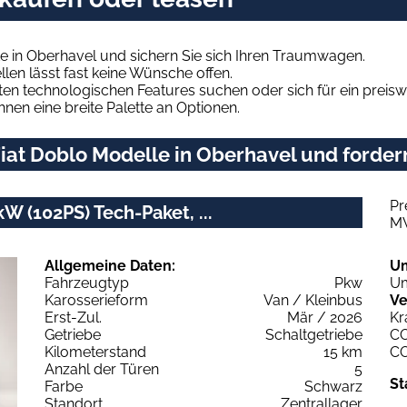
e in Oberhavel und sichern Sie sich Ihren Traumwagen.
len lässt fast keine Wünsche offen.
en technologischen Features suchen oder sich für ein preiswe
hnen eine breite Palette an Optionen.
at Doblo Modelle in Oberhavel und fordern
Pr
W (102PS) Tech-Paket, ...
M
Allgemeine Daten:
U
Fahrzeugtyp
Pkw
Um
Karosserieform
Van / Kleinbus
Ve
Erst-Zul.
Mär / 2026
Kr
Getriebe
Schaltgetriebe
C
Kilometerstand
15 km
C
Anzahl der Türen
5
St
Farbe
Schwarz
Standort
Zentrallager