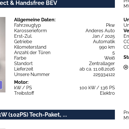
Pr
nect & Handsfree BEV
M
Allgemeine Daten:
U
Fahrzeugtyp
Pkw
Um
Karosserieform
Anderes Auto
Ve
Erst-Zul.
Jan / 2025
En
Getriebe
Automatik
C
Kilometerstand
990 km
C
Anzahl der Türen
5
St
Farbe
Weiß
Standort
Zentrallager
Lieferzeit
ab ca. 11.08.2026
Unsere Nummer
225934122
Motor:
kW / PS
100 kW / 136 PS
Treibstoff
Elektro
Pr
W (102PS) Tech-Paket, ...
M