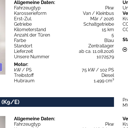
Allgemeine Daten:
U
Fahrzeugtyp
Pkw
Um
Karosserieform
Van / Kleinbus
Ve
Erst-Zul.
Mär / 2026
Kr
Getriebe
Schaltgetriebe
C
Kilometerstand
15 km
C
Anzahl der Türen
5
St
Farbe
Blau
Standort
Zentrallager
Lieferzeit
ab ca. 11.08.2026
Unsere Nummer
1072579
Motor:
kW / PS
75 kW / 102 PS
Treibstoff
Diesel
Hubraum
1.499 cm³
Pr
. (K9/E)
M
Allgemeine Daten:
Ve
Fahrzeugtyp
Pkw
Kr