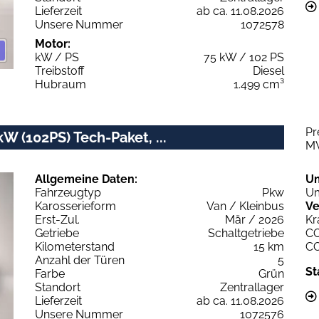
Lieferzeit
ab ca. 11.08.2026
Unsere Nummer
1072578
Motor:
kW / PS
75 kW / 102 PS
Treibstoff
Diesel
Hubraum
1.499 cm³
Pr
W (102PS) Tech-Paket, ...
M
Allgemeine Daten:
U
Fahrzeugtyp
Pkw
Um
Karosserieform
Van / Kleinbus
Ve
Erst-Zul.
Mär / 2026
Kr
Getriebe
Schaltgetriebe
C
Kilometerstand
15 km
C
Anzahl der Türen
5
St
Farbe
Grün
Standort
Zentrallager
Lieferzeit
ab ca. 11.08.2026
Unsere Nummer
1072576