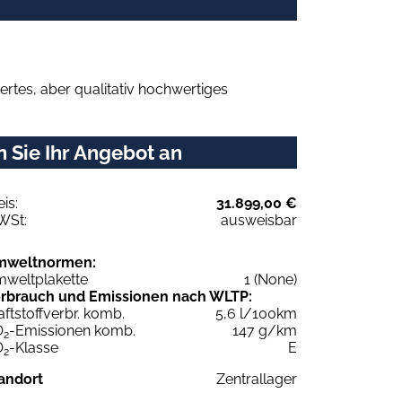
rtes, aber qualitativ hochwertiges
 Sie Ihr Angebot an
eis:
31.899,00 €
WSt:
ausweisbar
mweltnormen:
weltplakette
1 (None)
rbrauch und Emissionen nach WLTP:
aftstoffverbr. komb.
5,6 l/100km
O
-Emissionen komb.
147 g/km
2
O
-Klasse
E
2
andort
Zentrallager