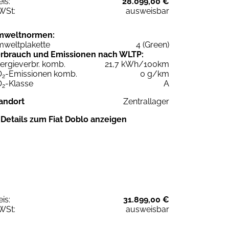
eis:
28.099,00 €
WSt:
ausweisbar
mweltnormen:
weltplakette
4 (Green)
rbrauch und Emissionen nach WLTP:
ergieverbr. komb.
21,7 kWh/100km
O
-Emissionen komb.
0 g/km
2
O
-Klasse
A
2
andort
Zentrallager
Details zum Fiat Doblo anzeigen
eis:
31.899,00 €
WSt:
ausweisbar