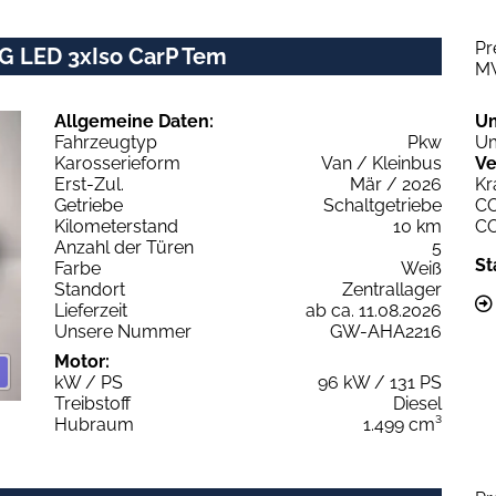
Pr
vG LED 3xIso CarP Tem
M
Allgemeine Daten:
U
Fahrzeugtyp
Pkw
Um
Karosserieform
Van / Kleinbus
Ve
Erst-Zul.
Mär / 2026
Kr
Getriebe
Schaltgetriebe
C
Kilometerstand
10 km
C
Anzahl der Türen
5
St
Farbe
Weiß
Standort
Zentrallager
Lieferzeit
ab ca. 11.08.2026
Unsere Nummer
GW-AHA2216
Motor:
kW / PS
96 kW / 131 PS
Treibstoff
Diesel
Hubraum
1.499 cm³