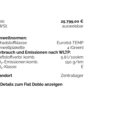
eis:
25.799,00 €
WSt:
ausweisbar
mweltnormen:
hadstoffklasse
Euro6d-TEMP
weltplakette
4 (Green)
rbrauch und Emissionen nach WLTP:
aftstoffverbr. komb.
5,8 l/100km
O
-Emissionen komb.
150 g/km
2
O
-Klasse
E
2
andort
Zentrallager
Details zum Fiat Doblo anzeigen