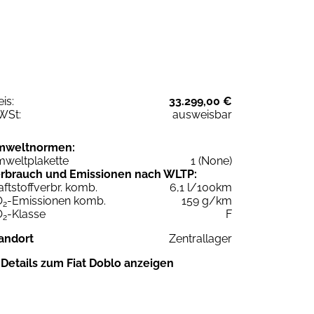
eis:
33.299,00 €
WSt:
ausweisbar
mweltnormen:
weltplakette
1 (None)
rbrauch und Emissionen nach WLTP:
aftstoffverbr. komb.
6,1 l/100km
O
-Emissionen komb.
159 g/km
2
O
-Klasse
F
2
andort
Zentrallager
Details zum Fiat Doblo anzeigen