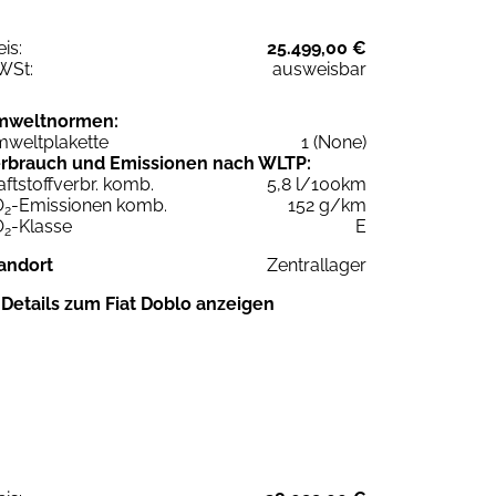
eis:
25.499,00 €
WSt:
ausweisbar
mweltnormen:
weltplakette
1 (None)
rbrauch und Emissionen nach WLTP:
aftstoffverbr. komb.
5,8 l/100km
O
-Emissionen komb.
152 g/km
2
O
-Klasse
E
2
andort
Zentrallager
Details zum Fiat Doblo anzeigen