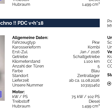
Hubraum
1.499 cm³
Pr
echno !! PDC v+h*18
M
Allgemeine Daten:
U
Fahrzeugtyp
Pkw
Sc
Karosserieform
Kombi
Um
Erst-Zul.
Jan / 2026
Ve
Getriebe
Schaltgetriebe
Kr
Kilometerstand
1.100 km
C
Anzahl der Türen
5
C
Farbe
Blau
St
Standort
Zentrallager
Lieferzeit
ab ca. 11.08.2026
Unsere Nummer
103151462
Motor:
kW / PS
75 kW / 102 PS
Treibstoff
Diesel
Hubraum
1.499 cm³