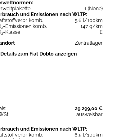
mweltnormen:
weltplakette
1 (None)
rbrauch und Emissionen nach WLTP:
aftstoffverbr. komb.
5,6 l/100km
O
-Emissionen komb.
147 g/km
2
O
-Klasse
E
2
andort
Zentrallager
Details zum Fiat Doblo anzeigen
eis:
29.299,00 €
WSt:
ausweisbar
rbrauch und Emissionen nach WLTP:
aftstoffverbr. komb.
6,5 l/100km