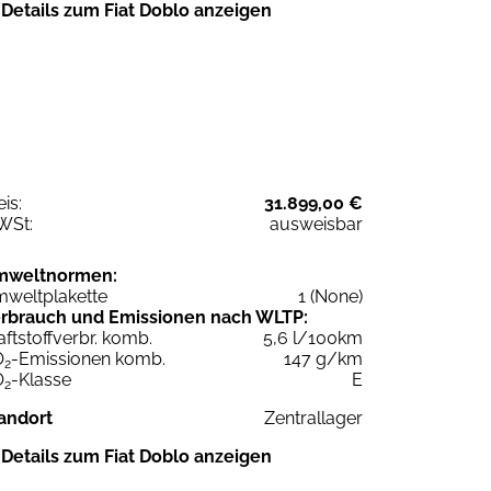
Details zum Fiat Doblo anzeigen
eis:
31.899,00 €
WSt:
ausweisbar
mweltnormen:
weltplakette
1 (None)
rbrauch und Emissionen nach WLTP:
aftstoffverbr. komb.
5,6 l/100km
O
-Emissionen komb.
147 g/km
2
O
-Klasse
E
2
andort
Zentrallager
Details zum Fiat Doblo anzeigen