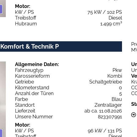
Motor:
kW / PS
75 kW / 102 PS
Treibstoff
Diesel
Hubraum
1.499 cm³
Pr
 Komfort & Technik P
M
Allgemeine Daten:
U
Fahrzeugtyp
Pkw
Um
Karosserieform
Kombi
Ve
Getriebe
Schaltgetriebe
Kr
Kilometerstand
0
C
Anzahl der Türen
5
C
Farbe
Blau
St
Standort
Zentrallager
Lieferzeit
ab ca. 11.08.2026
Unsere Nummer
823307991
Motor:
kW / PS
96 kW / 131 PS
Treibstoff
Diesel