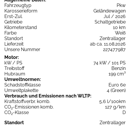
Fahrzeugtyp
Pkw
Karosserieform
Geländewagen
Erst-Zul.
Jul / 2026
Getriebe
Schaltgetriebe
Kilometerstand
10 km
Farbe
Weiß
Standort
Zentrallager
Lieferzeit
ab ca. 11.08.2026
Unsere Nummer
227477987
Motor:
kW / PS
74 kW / 101 PS
Treibstoff
Benzin
Hubraum
199 cm³
Umweltnormen:
Schadstoffklasse
Euro 6e
Umweltplakette
4 (Green)
Verbrauch und Emissionen nach WLTP:
Kraftstoffverbr. komb.
5,6 l/100km
CO
-Emissionen komb.
127 g/km
2
CO
-Klasse
D
2
Standort
Zentrallager