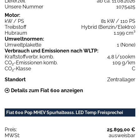
Lieferzeit
ab ca. 11.08.2026
Unsere Nummer
1075425
Motor:
kW / PS
81 kW / 110 PS
Treibstoff
Hybrid (Benzin/Elektro)
Hubraum
1.199 cm³
Umweltnormen:
Umweltplakette
1 (None)
Verbrauch und Emissionen nach WLTP:
Kraftstoffverbr. komb.
4,8 l/100km
CO
-Emissionen komb.
109 g/km
2
CO
-Klasse
C
2
Standort
Zentrallager
Details zum Fiat 600 anzeigen
Fiat 600 Pop MHEV Spurhalteass. LED Temp Freisprechei
Preis:
25.899,00 €
MWSt:
ausweisbar