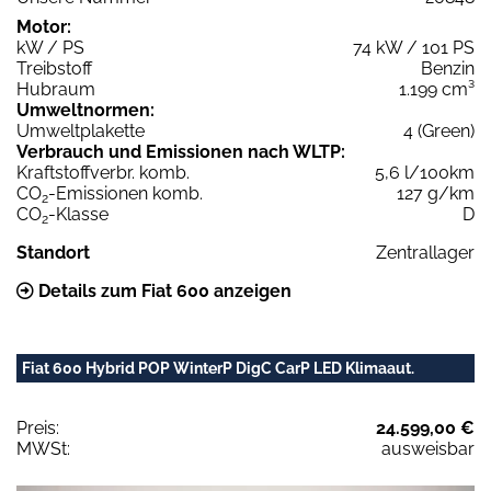
Motor:
kW / PS
74 kW / 101 PS
Treibstoff
Benzin
Hubraum
1.199 cm³
Umweltnormen:
Umweltplakette
4 (Green)
Verbrauch und Emissionen nach WLTP:
Kraftstoffverbr. komb.
5,6 l/100km
CO
-Emissionen komb.
127 g/km
2
CO
-Klasse
D
2
Standort
Zentrallager
Details zum Fiat 600 anzeigen
Fiat 600 Hybrid POP WinterP DigC CarP LED Klimaaut.
Preis:
24.599,00 €
MWSt:
ausweisbar