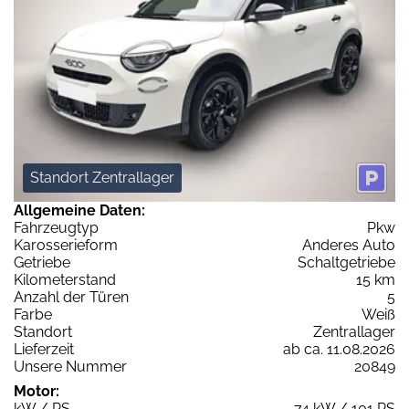
Standort Zentrallager
Allgemeine Daten:
Fahrzeugtyp
Pkw
Karosserieform
Anderes Auto
Getriebe
Schaltgetriebe
Kilometerstand
15 km
Anzahl der Türen
5
Farbe
Weiß
Standort
Zentrallager
Lieferzeit
ab ca. 11.08.2026
Unsere Nummer
20849
Motor:
kW / PS
74 kW / 101 PS