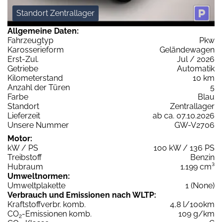
Standort Zentrallager
Allgemeine Daten:
Fahrzeugtyp
Pkw
Karosserieform
Geländewagen
Erst-Zul.
Jul / 2026
Getriebe
Automatik
Kilometerstand
10 km
Anzahl der Türen
5
Farbe
Blau
Standort
Zentrallager
Lieferzeit
ab ca. 07.10.2026
Unsere Nummer
GW-V2706
Motor:
kW / PS
100 kW / 136 PS
Treibstoff
Benzin
Hubraum
1.199 cm³
Umweltnormen:
Umweltplakette
1 (None)
Verbrauch und Emissionen nach WLTP:
Kraftstoffverbr. komb.
4,8 l/100km
CO
-Emissionen komb.
109 g/km
2