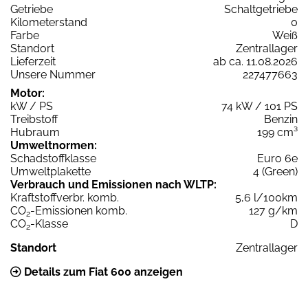
Getriebe
Schaltgetriebe
Kilometerstand
0
Farbe
Weiß
Standort
Zentrallager
Lieferzeit
ab ca. 11.08.2026
Unsere Nummer
227477663
Motor:
kW / PS
74 kW / 101 PS
Treibstoff
Benzin
Hubraum
199 cm³
Umweltnormen:
Schadstoffklasse
Euro 6e
Umweltplakette
4 (Green)
Verbrauch und Emissionen nach WLTP:
Kraftstoffverbr. komb.
5,6 l/100km
CO
-Emissionen komb.
127 g/km
2
CO
-Klasse
D
2
Standort
Zentrallager
Details zum Fiat 600 anzeigen