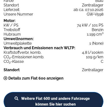
Farbe
Blau
Standort
Zentrallager
Lieferzeit
ab ca. 07.10.2026
Unsere Nummer
GW-V598
Motor:
kW / PS
74 kW / 101 PS
Treibstoff
Benzin
Hubraum
1.199 cm³
Umweltnormen:
Umweltplakette
1 (None)
Verbrauch und Emissionen nach WLTP:
Kraftstoffverbr. komb.
4,8 l/100km
CO
-Emissionen komb.
109 g/km
2
CO
-Klasse
C
2
Standort
Zentrallager
Details zum Fiat 600 anzeigen
Weitere Fiat 600 und andere Fahrzeuge
können Sie hier suchen