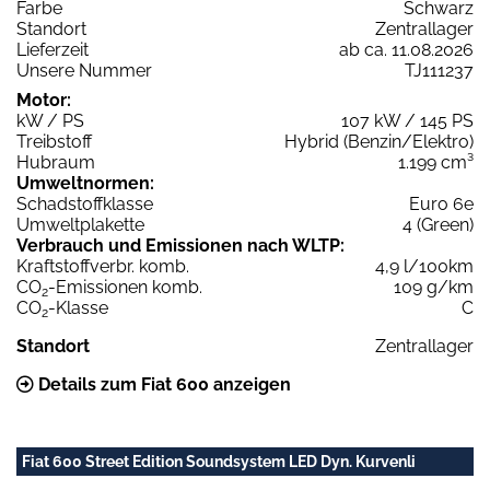
Farbe
Schwarz
Standort
Zentrallager
Lieferzeit
ab ca. 11.08.2026
Unsere Nummer
TJ111237
Motor:
kW / PS
107 kW / 145 PS
Treibstoff
Hybrid (Benzin/Elektro)
Hubraum
1.199 cm³
Umweltnormen:
Schadstoffklasse
Euro 6e
Umweltplakette
4 (Green)
Verbrauch und Emissionen nach WLTP:
Kraftstoffverbr. komb.
4,9 l/100km
CO
-Emissionen komb.
109 g/km
2
CO
-Klasse
C
2
Standort
Zentrallager
Details zum Fiat 600 anzeigen
Fiat 600 Street Edition Soundsystem LED Dyn. Kurvenli