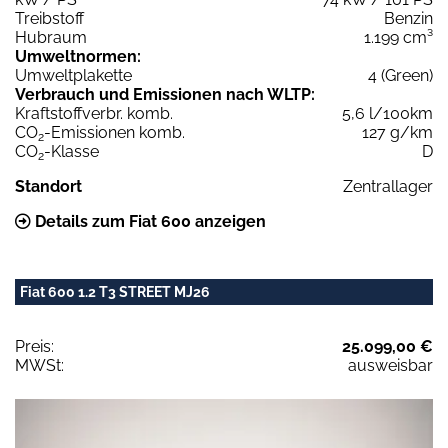
Treibstoff
Benzin
Hubraum
1.199 cm³
Umweltnormen:
Umweltplakette
4 (Green)
Verbrauch und Emissionen nach WLTP:
Kraftstoffverbr. komb.
5,6 l/100km
CO
-Emissionen komb.
127 g/km
2
CO
-Klasse
D
2
Standort
Zentrallager
Details zum Fiat 600 anzeigen
Fiat 600 1.2 T3 STREET MJ26
Preis:
25.099,00 €
MWSt:
ausweisbar