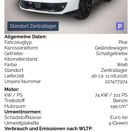
Standort Zentrallager
Allgemeine Daten:
Fahrzeugtyp
Pkw
Karosserieform
Geländewagen
Getriebe
Schaltgetriebe
Kilometerstand
0
Farbe
Weiß
Standort
Zentrallager
Lieferzeit
ab ca. 11.08.2026
Unsere Nummer
227477974
Motor:
kW / PS
74 kW / 101 PS
Treibstoff
Benzin
Hubraum
199 cm³
Umweltnormen:
Schadstoffklasse
Euro 6e
Umweltplakette
4 (Green)
Verbrauch und Emissionen nach WLTP: