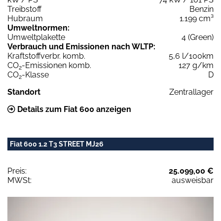
Treibstoff
Benzin
Hubraum
1.199 cm³
Umweltnormen:
Umweltplakette
4 (Green)
Verbrauch und Emissionen nach WLTP:
Kraftstoffverbr. komb.
5,6 l/100km
CO
-Emissionen komb.
127 g/km
2
CO
-Klasse
D
2
Standort
Zentrallager
Details zum Fiat 600 anzeigen
Fiat 600 1.2 T3 STREET MJ26
Preis:
25.099,00 €
MWSt:
ausweisbar