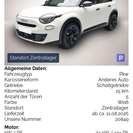
Standort Zentrallager
Allgemeine Daten:
Fahrzeugtyp
Pkw
Karosserieform
Anderes Auto
Getriebe
Schaltgetriebe
Kilometerstand
15 km
Anzahl der Türen
5
Farbe
Weiß
Standort
Zentrallager
Lieferzeit
ab ca. 11.08.2026
Unsere Nummer
20849
Motor:
kW / PS
74 kW / 101 PS