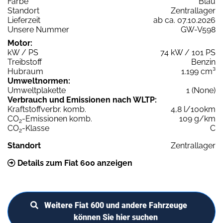
Farbe
Blau
Standort
Zentrallager
Lieferzeit
ab ca. 07.10.2026
Unsere Nummer
GW-V598
Motor:
kW / PS
74 kW / 101 PS
Treibstoff
Benzin
Hubraum
1.199 cm³
Umweltnormen:
Umweltplakette
1 (None)
Verbrauch und Emissionen nach WLTP:
Kraftstoffverbr. komb.
4,8 l/100km
CO
-Emissionen komb.
109 g/km
2
CO
-Klasse
C
2
Standort
Zentrallager
Details zum Fiat 600 anzeigen
Weitere Fiat 600 und andere Fahrzeuge
können Sie hier suchen