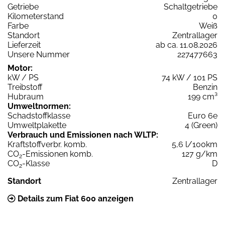
Getriebe
Schaltgetriebe
Kilometerstand
0
Farbe
Weiß
Standort
Zentrallager
Lieferzeit
ab ca. 11.08.2026
Unsere Nummer
227477663
Motor:
kW / PS
74 kW / 101 PS
Treibstoff
Benzin
Hubraum
199 cm³
Umweltnormen:
Schadstoffklasse
Euro 6e
Umweltplakette
4 (Green)
Verbrauch und Emissionen nach WLTP:
Kraftstoffverbr. komb.
5,6 l/100km
CO
-Emissionen komb.
127 g/km
2
CO
-Klasse
D
2
Standort
Zentrallager
Details zum Fiat 600 anzeigen