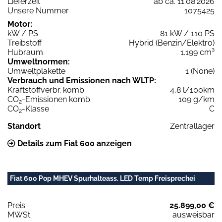
Lieferzeit
ab ca. 11.08.2026
Unsere Nummer
1075425
Motor:
kW / PS
81 kW / 110 PS
Treibstoff
Hybrid (Benzin/Elektro)
Hubraum
1.199 cm³
Umweltnormen:
Umweltplakette
1 (None)
Verbrauch und Emissionen nach WLTP:
Kraftstoffverbr. komb.
4,8 l/100km
CO
-Emissionen komb.
109 g/km
2
CO
-Klasse
C
2
Standort
Zentrallager
Details zum Fiat 600 anzeigen
Fiat 600 Pop MHEV Spurhalteass. LED Temp Freisprechei
Preis:
25.899,00 €
MWSt:
ausweisbar