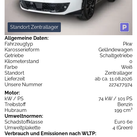
Standort Zentrallager
Allgemeine Daten:
Fahrzeugtyp
Pkw
Karosserieform
Geländewagen
Getriebe
Schaltgetriebe
Kilometerstand
0
Farbe
Weiß
Standort
Zentrallager
Lieferzeit
ab ca. 11.08.2026
Unsere Nummer
227477974
Motor:
kW / PS
74 kW / 101 PS
Treibstoff
Benzin
Hubraum
199 cm³
Umweltnormen:
Schadstoffklasse
Euro 6e
Umweltplakette
4 (Green)
Verbrauch und Emissionen nach WLTP: