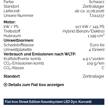
Farbe
Schwarz
Standort
Zentrallager
Lieferzeit
ab ca. 11.08.2026
Unsere Nummer
TJ111237
Motor:
kW / PS
107 kW / 145 PS
Treibstoff
Hybrid (Benzin/Elektro)
Hubraum
1.199 cm³
Umweltnormen:
Schadstoffklasse
Euro 6e
Umweltplakette
4 (Green)
Verbrauch und Emissionen nach WLTP:
Kraftstoffverbr. komb.
4,9 l/100km
CO
-Emissionen komb.
109 g/km
2
CO
-Klasse
C
2
Standort
Zentrallager
Details zum Fiat 600 anzeigen
Fiat 600 Street Edition Soundsystem LED Dyn. Kurvenli