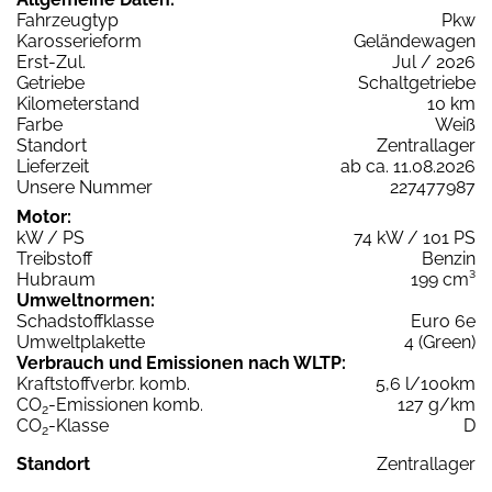
Fahrzeugtyp
Pkw
Karosserieform
Geländewagen
Erst-Zul.
Jul / 2026
Getriebe
Schaltgetriebe
Kilometerstand
10 km
Farbe
Weiß
Standort
Zentrallager
Lieferzeit
ab ca. 11.08.2026
Unsere Nummer
227477987
Motor:
kW / PS
74 kW / 101 PS
Treibstoff
Benzin
Hubraum
199 cm³
Umweltnormen:
Schadstoffklasse
Euro 6e
Umweltplakette
4 (Green)
Verbrauch und Emissionen nach WLTP:
Kraftstoffverbr. komb.
5,6 l/100km
CO
-Emissionen komb.
127 g/km
2
CO
-Klasse
D
2
Standort
Zentrallager