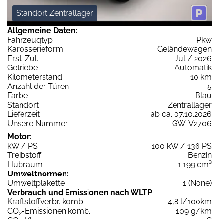
Standort Zentrallager
Allgemeine Daten:
Fahrzeugtyp
Pkw
Karosserieform
Geländewagen
Erst-Zul.
Jul / 2026
Getriebe
Automatik
Kilometerstand
10 km
Anzahl der Türen
5
Farbe
Blau
Standort
Zentrallager
Lieferzeit
ab ca. 07.10.2026
Unsere Nummer
GW-V2706
Motor:
kW / PS
100 kW / 136 PS
Treibstoff
Benzin
Hubraum
1.199 cm³
Umweltnormen:
Umweltplakette
1 (None)
Verbrauch und Emissionen nach WLTP:
Kraftstoffverbr. komb.
4,8 l/100km
CO
-Emissionen komb.
109 g/km
2