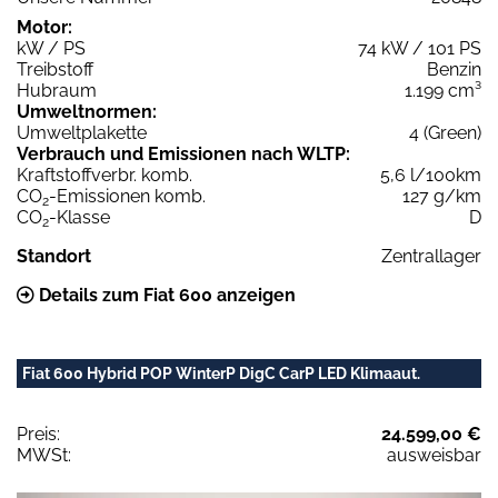
Motor:
kW / PS
74 kW / 101 PS
Treibstoff
Benzin
Hubraum
1.199 cm³
Umweltnormen:
Umweltplakette
4 (Green)
Verbrauch und Emissionen nach WLTP:
Kraftstoffverbr. komb.
5,6 l/100km
CO
-Emissionen komb.
127 g/km
2
CO
-Klasse
D
2
Standort
Zentrallager
Details zum Fiat 600 anzeigen
Fiat 600 Hybrid POP WinterP DigC CarP LED Klimaaut.
Preis:
24.599,00 €
MWSt:
ausweisbar