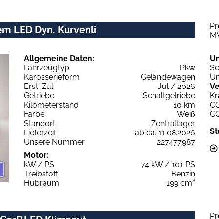
Pr
em LED Dyn. Kurvenli
M
Allgemeine Daten:
U
Fahrzeugtyp
Pkw
Sc
Karosserieform
Geländewagen
Um
Erst-Zul.
Jul / 2026
Ve
Getriebe
Schaltgetriebe
Kr
Kilometerstand
10 km
C
Farbe
Weiß
C
Standort
Zentrallager
St
Lieferzeit
ab ca. 11.08.2026
Unsere Nummer
227477987
Motor:
kW / PS
74 kW / 101 PS
Treibstoff
Benzin
Hubraum
199 cm³
Pr