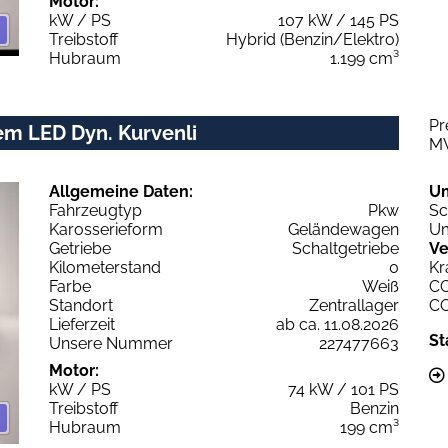
Motor:
kW / PS
107 kW / 145 PS
Treibstoff
Hybrid (Benzin/Elektro)
Hubraum
1.199 cm³
Pr
em LED Dyn. Kurvenli
M
Allgemeine Daten:
U
Fahrzeugtyp
Pkw
Sc
Karosserieform
Geländewagen
Um
Getriebe
Schaltgetriebe
Ve
Kilometerstand
0
Kr
Farbe
Weiß
C
Standort
Zentrallager
C
Lieferzeit
ab ca. 11.08.2026
St
Unsere Nummer
227477663
Motor:
kW / PS
74 kW / 101 PS
Treibstoff
Benzin
Hubraum
199 cm³