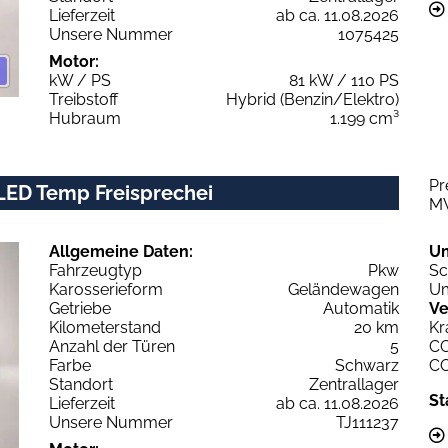
Lieferzeit
ab ca. 11.08.2026
Unsere Nummer
1075425
Motor:
kW / PS
81 kW / 110 PS
Treibstoff
Hybrid (Benzin/Elektro)
Hubraum
1.199 cm³
Pr
LED Temp Freisprechei
M
Allgemeine Daten:
U
Fahrzeugtyp
Pkw
Sc
Karosserieform
Geländewagen
Um
Getriebe
Automatik
Ve
Kilometerstand
20 km
Kr
Anzahl der Türen
5
C
Farbe
Schwarz
C
Standort
Zentrallager
St
Lieferzeit
ab ca. 11.08.2026
Unsere Nummer
TJ111237