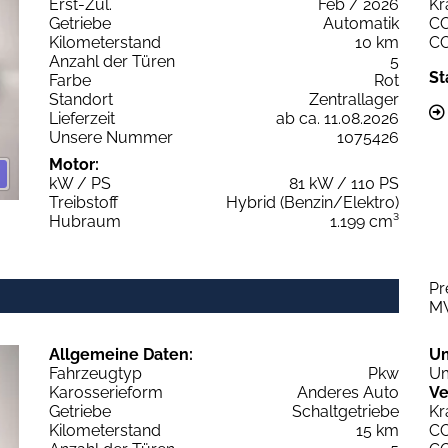
Erst-Zul.
Feb / 2026
Kr
Getriebe
Automatik
C
Kilometerstand
10 km
C
Anzahl der Türen
5
St
Farbe
Rot
Standort
Zentrallager
Lieferzeit
ab ca. 11.08.2026
Unsere Nummer
1075426
Motor:
kW / PS
81 kW / 110 PS
Treibstoff
Hybrid (Benzin/Elektro)
Hubraum
1.199 cm³
Pr
M
Allgemeine Daten:
U
Fahrzeugtyp
Pkw
Um
Karosserieform
Anderes Auto
Ve
Getriebe
Schaltgetriebe
Kr
Kilometerstand
15 km
C