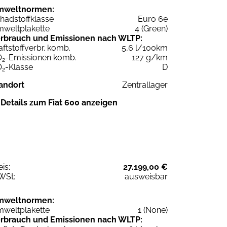
mweltnormen:
hadstoffklasse
Euro 6e
weltplakette
4 (Green)
rbrauch und Emissionen nach WLTP:
aftstoffverbr. komb.
5,6 l/100km
O
-Emissionen komb.
127 g/km
2
O
-Klasse
D
2
andort
Zentrallager
Details zum Fiat 600 anzeigen
eis:
27.199,00 €
WSt:
ausweisbar
mweltnormen:
weltplakette
1 (None)
rbrauch und Emissionen nach WLTP: