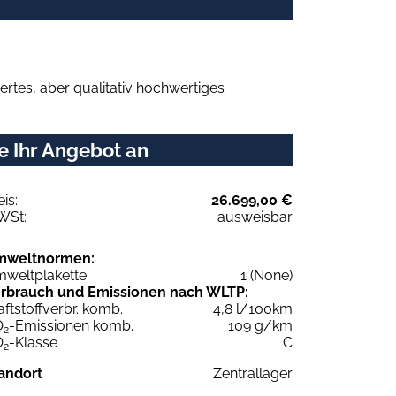
rtes, aber qualitativ hochwertiges
e Ihr Angebot an
eis:
26.699,00 €
WSt:
ausweisbar
mweltnormen:
weltplakette
1 (None)
rbrauch und Emissionen nach WLTP:
aftstoffverbr. komb.
4,8 l/100km
O
-Emissionen komb.
109 g/km
2
O
-Klasse
C
2
andort
Zentrallager