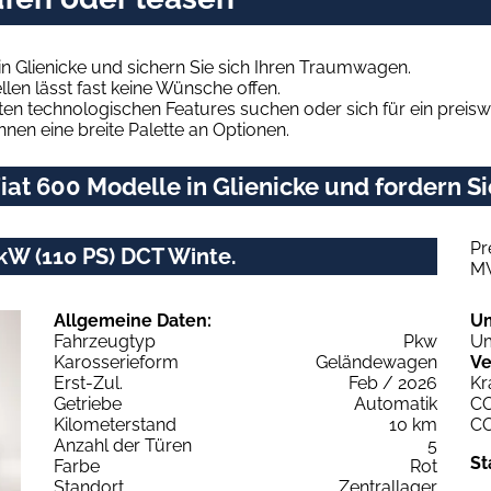
n Glienicke und sichern Sie sich Ihren Traumwagen.
len lässt fast keine Wünsche offen.
en technologischen Features suchen oder sich für ein preiswe
hnen eine breite Palette an Optionen.
at 600 Modelle in Glienicke und fordern Si
Pr
 kW (110 PS) DCT Winte.
M
Allgemeine Daten:
U
Fahrzeugtyp
Pkw
Um
Karosserieform
Geländewagen
Ve
Erst-Zul.
Feb / 2026
Kr
Getriebe
Automatik
C
Kilometerstand
10 km
C
Anzahl der Türen
5
St
Farbe
Rot
Standort
Zentrallager