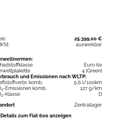
eis:
25.399,00 €
WSt:
ausweisbar
mweltnormen:
hadstoffklasse
Euro 6e
weltplakette
4 (Green)
rbrauch und Emissionen nach WLTP:
aftstoffverbr. komb.
5,6 l/100km
O
-Emissionen komb.
127 g/km
2
O
-Klasse
D
2
andort
Zentrallager
Details zum Fiat 600 anzeigen