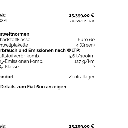
eis:
25.399,00 €
WSt:
ausweisbar
mweltnormen:
hadstoffklasse
Euro 6e
weltplakette
4 (Green)
rbrauch und Emissionen nach WLTP:
aftstoffverbr. komb.
5,6 l/100km
O
-Emissionen komb.
127 g/km
2
O
-Klasse
D
2
andort
Zentrallager
Details zum Fiat 600 anzeigen
eis:
25.299,00 €