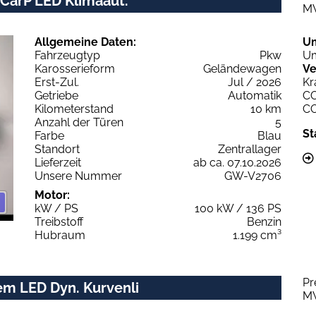
 CarP LED Klimaaut.
M
Allgemeine Daten:
U
Fahrzeugtyp
Pkw
Um
Karosserieform
Geländewagen
Ve
Erst-Zul.
Jul / 2026
Kr
Getriebe
Automatik
C
Kilometerstand
10 km
C
Anzahl der Türen
5
St
Farbe
Blau
Standort
Zentrallager
Lieferzeit
ab ca. 07.10.2026
Unsere Nummer
GW-V2706
Motor:
kW / PS
100 kW / 136 PS
Treibstoff
Benzin
Hubraum
1.199 cm³
Pr
em LED Dyn. Kurvenli
M