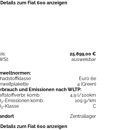
Details zum Fiat 600 anzeigen
eis:
25.899,00 €
WSt:
ausweisbar
mweltnormen:
hadstoffklasse
Euro 6e
weltplakette
4 (Green)
rbrauch und Emissionen nach WLTP:
aftstoffverbr. komb.
4,9 l/100km
O
-Emissionen komb.
109 g/km
2
O
-Klasse
C
2
andort
Zentrallager
Details zum Fiat 600 anzeigen