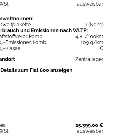
WSt:
ausweisbar
mweltnormen:
weltplakette
1 (None)
rbrauch und Emissionen nach WLTP:
aftstoffverbr. komb.
4,8 l/100km
O
-Emissionen komb.
109 g/km
2
O
-Klasse
C
2
andort
Zentrallager
Details zum Fiat 600 anzeigen
eis:
25.399,00 €
WSt:
ausweisbar