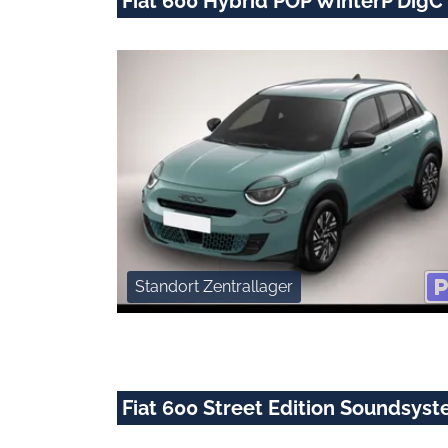
Fiat 600 Hybrid POP WinterP DigC
Standort Zentrallager
Fiat 600 Street Edition Soundsyst