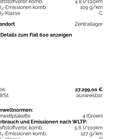
aftstoffverbr. komb.
4,8 l/100km
O
-Emissionen komb.
109 g/km
2
O
-Klasse
C
2
andort
Zentrallager
Details zum Fiat 600 anzeigen
eis:
27.299,00 €
WSt:
ausweisbar
mweltnormen:
weltplakette
4 (Green)
rbrauch und Emissionen nach WLTP:
aftstoffverbr. komb.
5,6 l/100km
O
-Emissionen komb.
127 g/km
2