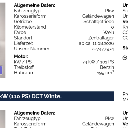
Allgemeine Daten:
U
Fahrzeugtyp
Pkw
Sc
Karosserieform
Geländewagen
Um
Getriebe
Schaltgetriebe
Ve
Kilometerstand
0
Kr
Farbe
Weiß
C
Standort
Zentrallager
C
Lieferzeit
ab ca. 11.08.2026
St
Unsere Nummer
227477974
Motor:
kW / PS
74 kW / 101 PS
Treibstoff
Benzin
Hubraum
199 cm³
Pr
 kW (110 PS) DCT Winte.
M
Allgemeine Daten:
U
Fahrzeugtyp
Pkw
Um
Karosserieform
Geländewagen
Ve