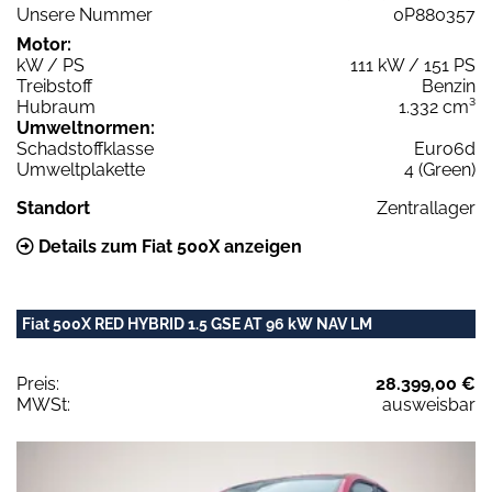
Unsere Nummer
0P880357
Motor:
kW / PS
111 kW / 151 PS
Treibstoff
Benzin
Hubraum
1.332 cm³
Umweltnormen:
Schadstoffklasse
Euro6d
Umweltplakette
4 (Green)
Standort
Zentrallager
Details zum Fiat 500X anzeigen
Fiat 500X RED HYBRID 1.5 GSE AT 96 kW NAV LM
Preis:
28.399,00 €
MWSt:
ausweisbar