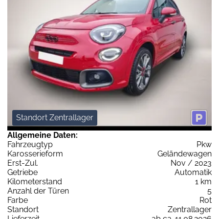
Standort Zentrallager
Allgemeine Daten:
Fahrzeugtyp
Pkw
Karosserieform
Geländewagen
Erst-Zul.
Nov / 2023
Getriebe
Automatik
Kilometerstand
1 km
Anzahl der Türen
5
Farbe
Rot
Standort
Zentrallager
Lieferzeit
ab ca. 11.08.2026