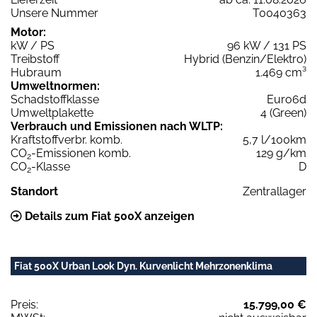
Unsere Nummer
T0040363
Motor:
kW / PS
96 kW / 131 PS
Treibstoff
Hybrid (Benzin/Elektro)
Hubraum
1.469 cm³
Umweltnormen:
Schadstoffklasse
Euro6d
Umweltplakette
4 (Green)
Verbrauch und Emissionen nach WLTP:
Kraftstoffverbr. komb.
5,7 l/100km
CO
-Emissionen komb.
129 g/km
2
CO
-Klasse
D
2
Standort
Zentrallager
Details zum Fiat 500X anzeigen
Fiat 500X Urban Look Dyn. Kurvenlicht Mehrzonenklima
Preis:
15.799,00 €