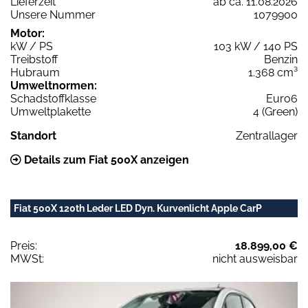
Lieferzeit
ab ca. 11.08.2026
Unsere Nummer
1079900
Motor:
kW / PS
103 kW / 140 PS
Treibstoff
Benzin
Hubraum
1.368 cm³
Umweltnormen:
Schadstoffklasse
Euro6
Umweltplakette
4 (Green)
Standort
Zentrallager
Details zum Fiat 500X anzeigen
Fiat 500X 120th Leder LED Dyn. Kurvenlicht Apple CarP
Preis:
18.899,00 €
MWSt:
nicht ausweisbar