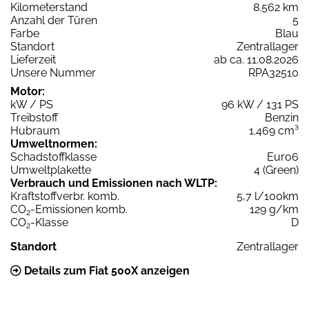
Kilometerstand
8.562 km
Anzahl der Türen
5
Farbe
Blau
Standort
Zentrallager
Lieferzeit
ab ca. 11.08.2026
Unsere Nummer
RPA32510
Motor:
kW / PS
96 kW / 131 PS
Treibstoff
Benzin
Hubraum
1.469 cm³
Umweltnormen:
Schadstoffklasse
Euro6
Umweltplakette
4 (Green)
Verbrauch und Emissionen nach WLTP:
Kraftstoffverbr. komb.
5,7 l/100km
CO
-Emissionen komb.
129 g/km
2
CO
-Klasse
D
2
Standort
Zentrallager
Details zum Fiat 500X anzeigen