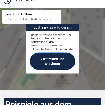
Autohaus Schlinke
Paul-Gerhardt-Str. 26, 16515 Oranienburg
Zustimmung erforderlich
Für die Aktivierung der Karten- und
Navigationsdienste ist Ihre
Zustimmung zu den
Datenschutzrichtlinien vom
Drittanbieter Google LLC
erforderlich.
Zustimmen und
aktivieren
Beispiele aus dem