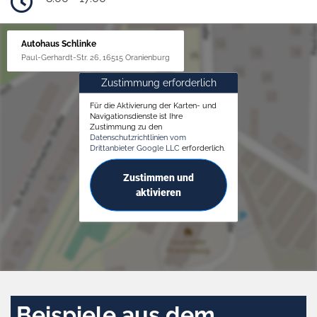
Autohaus Schlinke
Paul-Gerhardt-Str. 26, 16515 Oranienburg
Zustimmung erforderlich
Für die Aktivierung der Karten- und
Navigationsdienste ist Ihre
Zustimmung zu den
Datenschutzrichtlinien vom
Drittanbieter Google LLC
erforderlich.
Zustimmen und
aktivieren
Beispiele aus dem