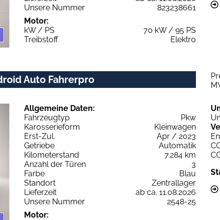
Unsere Nummer
823238661
Motor:
kW / PS
70 kW / 95 PS
Treibstoff
Elektro
Pr
droid Auto Fahrerpro
M
Allgemeine Daten:
U
Fahrzeugtyp
Pkw
Um
Karosserieform
Kleinwagen
Ve
Erst-Zul.
Apr / 2023
En
Getriebe
Automatik
C
Kilometerstand
7.284 km
C
Anzahl der Türen
3
St
Farbe
Blau
Standort
Zentrallager
Lieferzeit
ab ca. 11.08.2026
Unsere Nummer
2548-25
Motor: