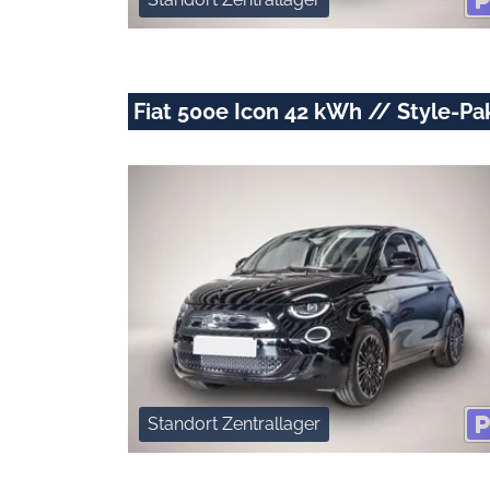
Fiat 500e Icon 42 kWh // Style-Pa
Standort Zentrallager