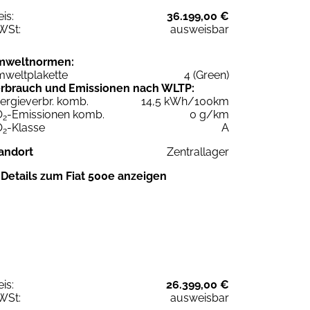
eis:
36.199,00 €
WSt:
ausweisbar
mweltnormen:
weltplakette
4 (Green)
rbrauch und Emissionen nach WLTP:
ergieverbr. komb.
14,5 kWh/100km
O
-Emissionen komb.
0 g/km
2
O
-Klasse
A
2
andort
Zentrallager
Details zum Fiat 500e anzeigen
eis:
26.399,00 €
WSt:
ausweisbar