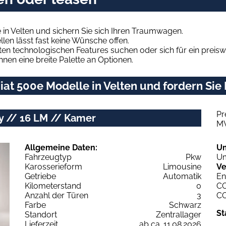
 in Velten und sichern Sie sich Ihren Traumwagen.
len lässt fast keine Wünsche offen.
en technologischen Features suchen oder sich für ein preiswe
hnen eine breite Palette an Optionen.
at 500e Modelle in Velten und fordern Sie 
Pr
ay // 16 LM // Kamer
M
Allgemeine Daten:
U
Fahrzeugtyp
Pkw
Um
Karosserieform
Limousine
Ve
Getriebe
Automatik
En
Kilometerstand
0
C
Anzahl der Türen
3
C
Farbe
Schwarz
St
Standort
Zentrallager
Lieferzeit
ab ca. 11.08.2026