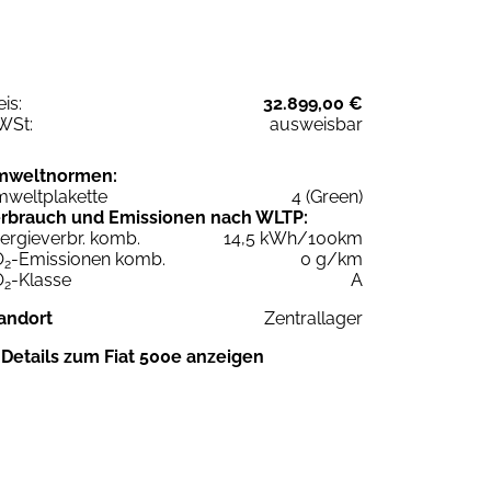
eis:
32.899,00 €
WSt:
ausweisbar
mweltnormen:
weltplakette
4 (Green)
rbrauch und Emissionen nach WLTP:
ergieverbr. komb.
14,5 kWh/100km
O
-Emissionen komb.
0 g/km
2
O
-Klasse
A
2
andort
Zentrallager
Details zum Fiat 500e anzeigen