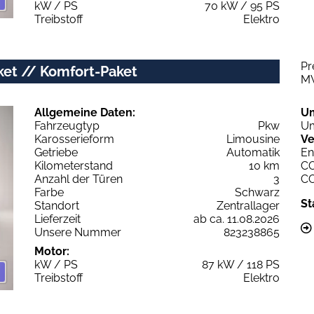
kW / PS
70 kW / 95 PS
Treibstoff
Elektro
Pr
ket // Komfort-Paket
M
Allgemeine Daten:
U
Fahrzeugtyp
Pkw
Um
Karosserieform
Limousine
Ve
Getriebe
Automatik
En
Kilometerstand
10 km
C
Anzahl der Türen
3
C
Farbe
Schwarz
St
Standort
Zentrallager
Lieferzeit
ab ca. 11.08.2026
Unsere Nummer
823238865
Motor:
kW / PS
87 kW / 118 PS
Treibstoff
Elektro