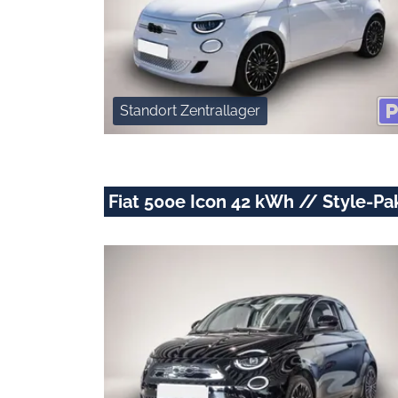
Standort Zentrallager
Fiat 500e Icon 42 kWh // Style-Pa