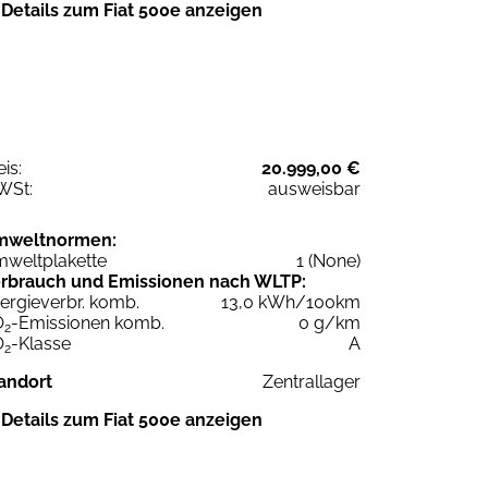
Details zum Fiat 500e anzeigen
eis:
20.999,00 €
WSt:
ausweisbar
mweltnormen:
weltplakette
1 (None)
rbrauch und Emissionen nach WLTP:
ergieverbr. komb.
13,0 kWh/100km
O
-Emissionen komb.
0 g/km
2
O
-Klasse
A
2
andort
Zentrallager
Details zum Fiat 500e anzeigen