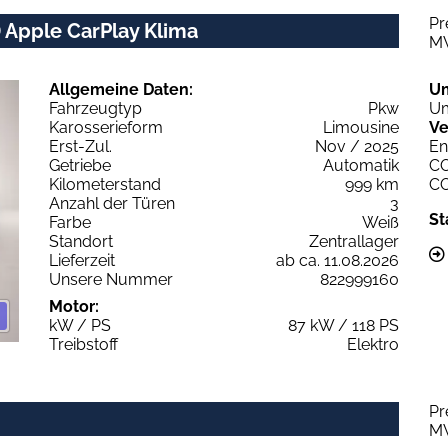
Pr
D Apple CarPlay Klima
M
Allgemeine Daten:
U
Fahrzeugtyp
Pkw
Um
Karosserieform
Limousine
Ve
Erst-Zul.
Nov / 2025
En
Getriebe
Automatik
C
Kilometerstand
999 km
C
Anzahl der Türen
3
St
Farbe
Weiß
Standort
Zentrallager
Lieferzeit
ab ca. 11.08.2026
Unsere Nummer
822999160
Motor:
kW / PS
87 kW / 118 PS
Treibstoff
Elektro
Pr
M