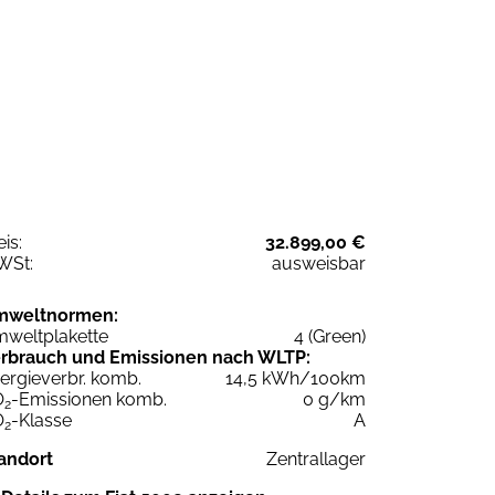
eis:
32.899,00 €
WSt:
ausweisbar
mweltnormen:
weltplakette
4 (Green)
rbrauch und Emissionen nach WLTP:
ergieverbr. komb.
14,5 kWh/100km
O
-Emissionen komb.
0 g/km
2
O
-Klasse
A
2
andort
Zentrallager