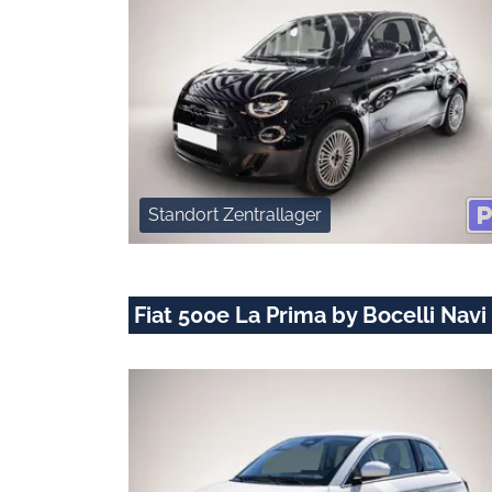
Standort Zentrallager
Fiat 500e La Prima by Bocelli Nav