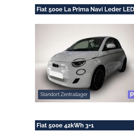
Fiat 500e La Prima Navi Leder LE
Standort Zentrallager
Fiat 500e 42kWh 3+1