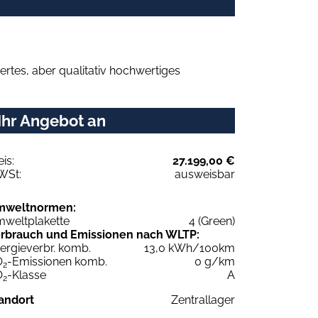
rtes, aber qualitativ hochwertiges
Ihr Angebot an
eis:
27.199,00 €
WSt:
ausweisbar
mweltnormen:
weltplakette
4 (Green)
rbrauch und Emissionen nach WLTP:
ergieverbr. komb.
13,0 kWh/100km
O
-Emissionen komb.
0 g/km
2
O
-Klasse
A
2
andort
Zentrallager