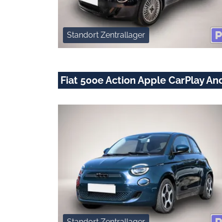
Standort Zentrallager
Fiat 500e Action Apple CarPlay An
Standort Zentrallager