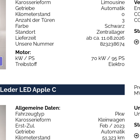
Karosserieform
Limousine
Ve
Getriebe
Automatik
En
Kilometerstand
0
C
Anzahl der Türen
3
C
Farbe
Schwarz
St
Standort
Zentrallager
Lieferzeit
ab ca. 11.08.2026
Unsere Nummer
823238674
Motor:
kW / PS
70 kW / 95 PS
Treibstoff
Elektro
Pr
i Leder LED Apple C
M
Allgemeine Daten:
U
Fahrzeugtyp
Pkw
Um
Karosserieform
Kleinwagen
St
Erst-Zul.
Feb / 2023
Getriebe
Automatik
Kilometerstand
51.323 km