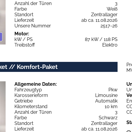
Anzahl der Türen
3
Farbe
Weiß
Standort
Zentrallager
Lieferzeit
ab ca. 11.08.2026
Unsere Nummer
2517-26
Motor:
kW / PS
87 kW / 118 PS
Treibstoff
Elektro
Pr
ket // Komfort-Paket
M
Allgemeine Daten:
U
Fahrzeugtyp
Pkw
Um
Karosserieform
Limousine
Ve
Getriebe
Automatik
En
Kilometerstand
10 km
C
Anzahl der Türen
3
C
Farbe
Schwarz
St
Standort
Zentrallager
Lieferzeit
ab ca. 11.08.2026