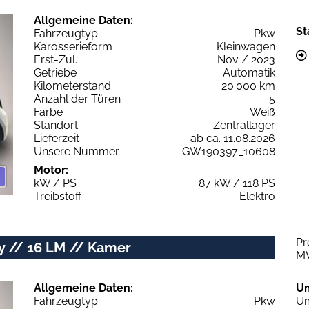
Allgemeine Daten:
St
Fahrzeugtyp
Pkw
Karosserieform
Kleinwagen
Erst-Zul.
Nov / 2023
Getriebe
Automatik
Kilometerstand
20.000 km
Anzahl der Türen
5
Farbe
Weiß
Standort
Zentrallager
Lieferzeit
ab ca. 11.08.2026
Unsere Nummer
GW190397_10608
Motor:
kW / PS
87 kW / 118 PS
Treibstoff
Elektro
Pr
ay // 16 LM // Kamer
M
Allgemeine Daten:
U
Fahrzeugtyp
Pkw
Um