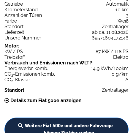
Getriebe
Automatik
Kilometerstand
10 km
Anzahl der Türen
3
Farbe
Weiß
Standort
Zentrallager
Lieferzeit
ab ca. 11.08.2026
Unsere Nummer
69571604_72146
Motor:
kW / PS
87 kW / 118 PS
Treibstoff
Elektro
Verbrauch und Emissionen nach WLTP:
Energieverbr. komb.
14,9 kWh/100km
CO
-Emissionen komb.
0 g/km
2
CO
-Klasse
A
2
Standort
Zentrallager
Details zum Fiat 500e anzeigen
Weitere Fiat 500e und andere Fahrzeuge
können Sie hier suchen