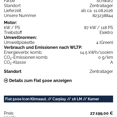
Farbe
Schwarz
Standort
Zentrallager
Lieferzeit
ab ca. 11.08.2026
Unsere Nummer
823238844
Motor:
kW / PS
87 kW / 118 PS
Treibstoff
Elektro
Umweltnormen:
Umweltplakette
4 (Green)
Verbrauch und Emissionen nach WLTP:
Energieverbr. komb.
14,5 kWh/100km
CO
-Emissionen komb.
0 g/km
2
CO
-Klasse
A
2
Standort
Zentrallager
Details zum Fiat 500e anzeigen
Fiat 500e Icon Klimaaut. // Carplay // 16 LM // Kamer
Preis:
27.199,00 €