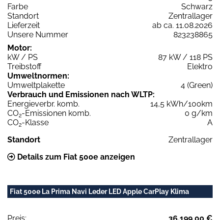
Farbe
Schwarz
Standort
Zentrallager
Lieferzeit
ab ca. 11.08.2026
Unsere Nummer
823238865
Motor:
kW / PS
87 kW / 118 PS
Treibstoff
Elektro
Umweltnormen:
Umweltplakette
4 (Green)
Verbrauch und Emissionen nach WLTP:
Energieverbr. komb.
14,5 kWh/100km
CO
-Emissionen komb.
0 g/km
2
CO
-Klasse
A
2
Standort
Zentrallager
Details zum Fiat 500e anzeigen
Fiat 500e La Prima Navi Leder LED Apple CarPlay Klima
Preis:
36.199,00 €