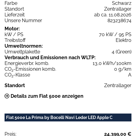
Farbe
Schwarz
Standort
Zentrallager
Lieferzeit
ab ca. 11.08.2026
Unsere Nummer
823238674
Motor:
kW / PS
70 kW / 95 PS
Treibstoff
Elektro
Umweltnormen:
Umweltplakette
4 (Green)
Verbrauch und Emissionen nach WLTP:
Energieverbr. komb.
13,0 kWh/100km
CO
-Emissionen komb.
0 g/km
2
CO
-Klasse
A
2
Standort
Zentrallager
Details zum Fiat 500e anzeigen
Fiat 500e La Prima by Bocelli Navi Leder LED Apple C
Preis:
24.399,00 €