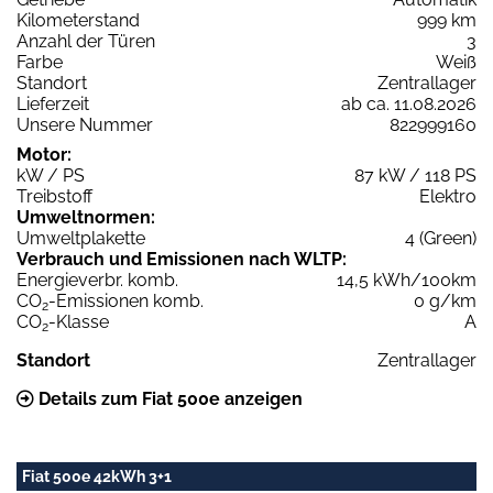
Kilometerstand
999 km
Anzahl der Türen
3
Farbe
Weiß
Standort
Zentrallager
Lieferzeit
ab ca. 11.08.2026
Unsere Nummer
822999160
Motor:
kW / PS
87 kW / 118 PS
Treibstoff
Elektro
Umweltnormen:
Umweltplakette
4 (Green)
Verbrauch und Emissionen nach WLTP:
Energieverbr. komb.
14,5 kWh/100km
CO
-Emissionen komb.
0 g/km
2
CO
-Klasse
A
2
Standort
Zentrallager
Details zum Fiat 500e anzeigen
Fiat 500e 42kWh 3+1