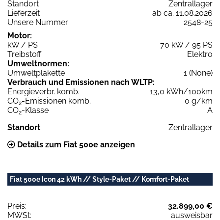
Standort
Zentrallager
Lieferzeit
ab ca. 11.08.2026
Unsere Nummer
2548-25
Motor:
kW / PS
70 kW / 95 PS
Treibstoff
Elektro
Umweltnormen:
Umweltplakette
1 (None)
Verbrauch und Emissionen nach WLTP:
Energieverbr. komb.
13,0 kWh/100km
CO
-Emissionen komb.
0 g/km
2
CO
-Klasse
A
2
Standort
Zentrallager
Details zum Fiat 500e anzeigen
Fiat 500e Icon 42 kWh // Style-Paket // Komfort-Paket
Preis:
32.899,00 €
MWSt:
ausweisbar