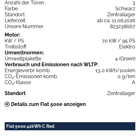
Anzahl der Türen
3
Farbe
Schwarz
Standort
Zentrallager
Lieferzeit
ab ca. 11.08.2026
Unsere Nummer
823238667
Motor:
kW / PS
70 kW / 95 PS
Treibstoff
Elektro
Umweltnormen:
Umweltplakette
4 (Green)
Verbrauch und Emissionen nach WLTP:
Energieverbr. komb.
13,0 kWh/100km
CO
-Emissionen komb.
0 g/km
2
CO
-Klasse
A
2
Standort
Zentrallager
Details zum Fiat 500e anzeigen
Fiat 500e 42kWh C Red