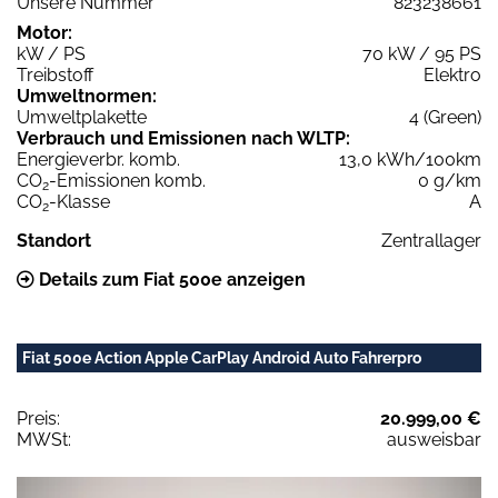
Unsere Nummer
823238661
Motor:
kW / PS
70 kW / 95 PS
Treibstoff
Elektro
Umweltnormen:
Umweltplakette
4 (Green)
Verbrauch und Emissionen nach WLTP:
Energieverbr. komb.
13,0 kWh/100km
CO
-Emissionen komb.
0 g/km
2
CO
-Klasse
A
2
Standort
Zentrallager
Details zum Fiat 500e anzeigen
Fiat 500e Action Apple CarPlay Android Auto Fahrerpro
Preis:
20.999,00 €
MWSt:
ausweisbar