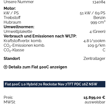
Unsere Nummer
134084
Motor:
kW / PS
51 kW / 69 PS
Treibstoff
Benzin
Hubraum
999 cm³
Umweltnormen:
Umweltplakette
4 (Green)
Verbrauch und Emissionen nach WLTP:
Kraftstoffverbr. komb.
4,8 l/100km
CO
-Emissionen komb.
109 g/km
2
CO
-Klasse
C
2
Standort
Zentrallager
Details zum Fiat 500C anzeigen
Fiat 500C 1.0 Hybrid 70 Rockstar Nav 7TFT PDC 16Z NSW
Preis:
15.899,00 €
MWSt:
ausweisbar