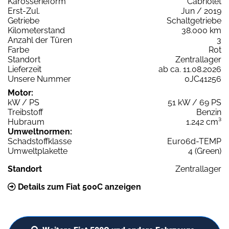
Karosserieform
Cabriolet
Erst-Zul.
Jun / 2019
Getriebe
Schaltgetriebe
Kilometerstand
38.000 km
Anzahl der Türen
3
Farbe
Rot
Standort
Zentrallager
Lieferzeit
ab ca. 11.08.2026
Unsere Nummer
0JC41256
Motor:
kW / PS
51 kW / 69 PS
Treibstoff
Benzin
Hubraum
1.242 cm³
Umweltnormen:
Schadstoffklasse
Euro6d-TEMP
Umweltplakette
4 (Green)
Standort
Zentrallager
Details zum Fiat 500C anzeigen