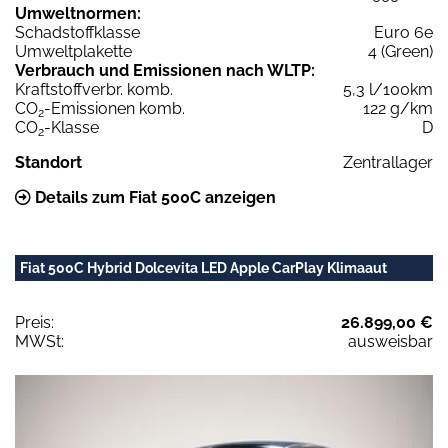
Umweltnormen:
Schadstoffklasse
Euro 6e
Umweltplakette
4 (Green)
Verbrauch und Emissionen nach WLTP:
Kraftstoffverbr. komb.
5,3 l/100km
CO
-Emissionen komb.
122 g/km
2
CO
-Klasse
D
2
Standort
Zentrallager
Details zum Fiat 500C anzeigen
Fiat 500C Hybrid Dolcevita LED Apple CarPlay Klimaaut
Preis:
26.899,00 €
MWSt:
ausweisbar