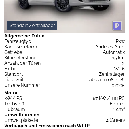
Standort Zentrallager
Allgemeine Daten:
Fahrzeugtyp
Pkw
Karosserieform
Anderes Auto
Getriebe
Automatik
Kilometerstand
15 km
Anzahl der Türen
3
Farbe
Weiß
Standort
Zentrallager
Lieferzeit
ab ca. 11.08.2026
Unsere Nummer
97995
Motor:
kW / PS
87 kW / 118 PS
Treibstoff
Elektro
Hubraum
1 cm³
Umweltnormen:
Umweltplakette
4 (Green)
Verbrauch und Emissionen nach WLTP: