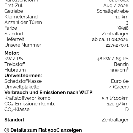
Erst-Zul.
Aug / 2026
Getriebe
Schaltgetriebe
Kilometerstand
10 km
Anzahl der Türen
3
Farbe
Weiß
Standort
Zentrallager
Lieferzeit
ab ca. 11.08.2026
Unsere Nummer
227527071
Motor:
kW / PS
48 kW / 65 PS
Treibstoff
Benzin
Hubraum
999 cm³
Umweltnormen:
Schadstoffklasse
Euro 6e
Umweltplakette
4 (Green)
Verbrauch und Emissionen nach WLTP:
Kraftstoffverbr. komb.
5,3 l/100km
CO
-Emissionen komb.
120 g/km
2
CO
-Klasse
D
2
Standort
Zentrallager
Details zum Fiat 500C anzeigen