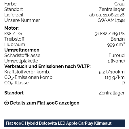
Farbe
Grau
Standort
Zentrallager
Lieferzeit
ab ca. 11.08.2026
Unsere Nummer
GW-AML748
Motor:
kW / PS
51 kW / 69 PS
Treibstoff
Benzin
Hubraum
999 cm³
Umweltnormen:
Schadstoffklasse
Euro6d
Umweltplakette
1 (None)
Verbrauch und Emissionen nach WLTP:
Kraftstoffverbr. komb.
5,2 l/100km
CO
-Emissionen komb.
119 g/km
2
CO
-Klasse
D
2
Standort
Zentrallager
Details zum Fiat 500C anzeigen
Fiat 500C Hybrid Dolcevita LED Apple CarPlay Klimaaut