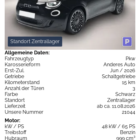
Standort Zentrallager
Allgemeine Daten:
Fahrzeugtyp
Pkw
Karosserieform
Anderes Auto
Erst-Zul.
Jun / 2026
Getriebe
Schaltgetriebe
Kilometerstand
15 km
Anzahl der Türen
3
Farbe
Schwarz
Standort
Zentrallager
Lieferzeit
ab ca. 11.08.2026
Unsere Nummer
21044
Motor:
kW / PS
48 kW / 65 PS
Treibstoff
Benzin
Hubraum
999 cm³