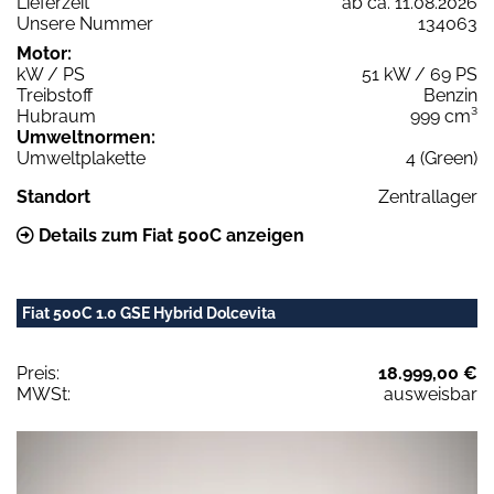
Lieferzeit
ab ca. 11.08.2026
Unsere Nummer
134063
Motor:
kW / PS
51 kW / 69 PS
Treibstoff
Benzin
Hubraum
999 cm³
Umweltnormen:
Umweltplakette
4 (Green)
Standort
Zentrallager
Details zum Fiat 500C anzeigen
Fiat 500C 1.0 GSE Hybrid Dolcevita
Preis:
18.999,00 €
MWSt:
ausweisbar