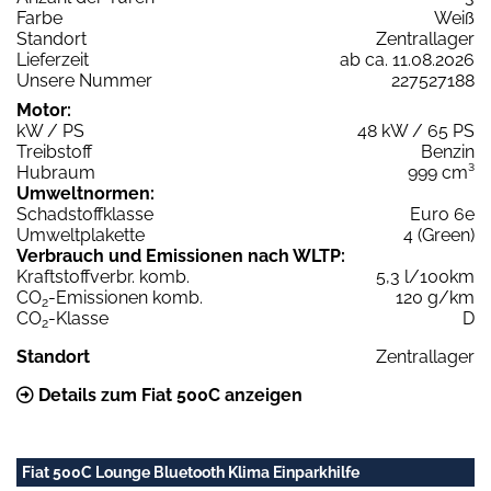
Farbe
Weiß
Standort
Zentrallager
Lieferzeit
ab ca. 11.08.2026
Unsere Nummer
227527188
Motor:
kW / PS
48 kW / 65 PS
Treibstoff
Benzin
Hubraum
999 cm³
Umweltnormen:
Schadstoffklasse
Euro 6e
Umweltplakette
4 (Green)
Verbrauch und Emissionen nach WLTP:
Kraftstoffverbr. komb.
5,3 l/100km
CO
-Emissionen komb.
120 g/km
2
CO
-Klasse
D
2
Standort
Zentrallager
Details zum Fiat 500C anzeigen
Fiat 500C Lounge Bluetooth Klima Einparkhilfe