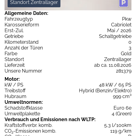
Standort Zentrallager
Allgemeine Daten:
Fahrzeugtyp
Pkw
Karosserieform
Cabriolet
Erst-Zul.
Mai / 2026
Getriebe
Schaltgetriebe
Kilometerstand
0
Anzahl der Türen
3
Farbe
Gold
Standort
Zentrallager
Lieferzeit
ab ca. 11.08.2026
Unsere Nummer
281379
Motor:
kW / PS
48 kW / 65 PS
Treibstoff
Hybrid (Benzin/Elektro)
Hubraum
999 cm³
Umweltnormen:
Schadstoffklasse
Euro 6e
Umweltplakette
4 (Green)
Verbrauch und Emissionen nach WLTP:
Kraftstoffverbr. komb.
5,3 l/100km
CO
-Emissionen komb.
119 g/km
2