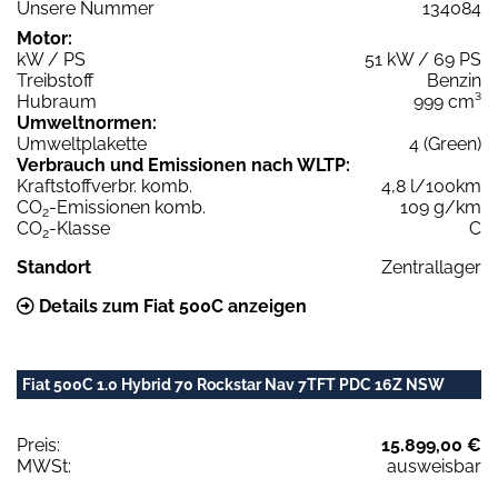
Unsere Nummer
134084
Motor:
kW / PS
51 kW / 69 PS
Treibstoff
Benzin
Hubraum
999 cm³
Umweltnormen:
Umweltplakette
4 (Green)
Verbrauch und Emissionen nach WLTP:
Kraftstoffverbr. komb.
4,8 l/100km
CO
-Emissionen komb.
109 g/km
2
CO
-Klasse
C
2
Standort
Zentrallager
Details zum Fiat 500C anzeigen
Fiat 500C 1.0 Hybrid 70 Rockstar Nav 7TFT PDC 16Z NSW
Preis:
15.899,00 €
MWSt:
ausweisbar