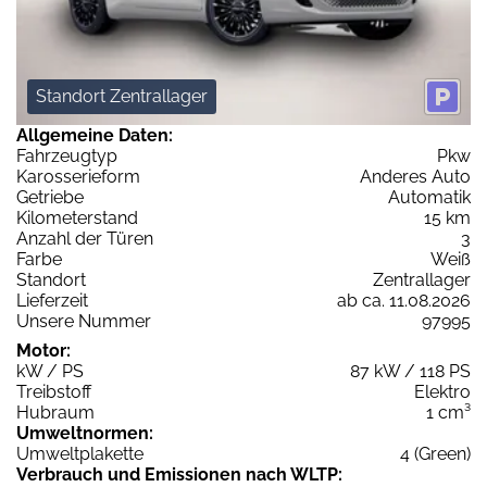
Standort Zentrallager
Allgemeine Daten:
Fahrzeugtyp
Pkw
Karosserieform
Anderes Auto
Getriebe
Automatik
Kilometerstand
15 km
Anzahl der Türen
3
Farbe
Weiß
Standort
Zentrallager
Lieferzeit
ab ca. 11.08.2026
Unsere Nummer
97995
Motor:
kW / PS
87 kW / 118 PS
Treibstoff
Elektro
Hubraum
1 cm³
Umweltnormen:
Umweltplakette
4 (Green)
Verbrauch und Emissionen nach WLTP: