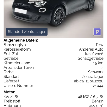
Standort Zentrallager
Allgemeine Daten:
Fahrzeugtyp
Pkw
Karosserieform
Anderes Auto
Erst-Zul.
Jun / 2026
Getriebe
Schaltgetriebe
Kilometerstand
15 km
Anzahl der Türen
3
Farbe
Schwarz
Standort
Zentrallager
Lieferzeit
ab ca. 11.08.2026
Unsere Nummer
21044
Motor:
kW / PS
48 kW / 65 PS
Treibstoff
Benzin
Hubraum
999 cm³