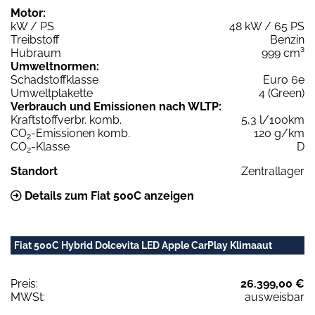
Motor:
kW / PS
48 kW / 65 PS
Treibstoff
Benzin
Hubraum
999 cm³
Umweltnormen:
Schadstoffklasse
Euro 6e
Umweltplakette
4 (Green)
Verbrauch und Emissionen nach WLTP:
Kraftstoffverbr. komb.
5,3 l/100km
CO
-Emissionen komb.
120 g/km
2
CO
-Klasse
D
2
Standort
Zentrallager
Details zum Fiat 500C anzeigen
Fiat 500C Hybrid Dolcevita LED Apple CarPlay Klimaaut
Preis:
26.399,00 €
MWSt:
ausweisbar