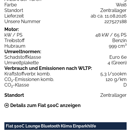
Farbe
Weiß
Standort
Zentrallager
Lieferzeit
ab ca. 11.08.2026
Unsere Nummer
227527188
Motor:
kW / PS
48 kW / 65 PS
Treibstoff
Benzin
Hubraum
999 cm³
Umweltnormen:
Schadstoffklasse
Euro 6e
Umweltplakette
4 (Green)
Verbrauch und Emissionen nach WLTP:
Kraftstoffverbr. komb.
5,3 l/100km
CO
-Emissionen komb.
120 g/km
2
CO
-Klasse
D
2
Standort
Zentrallager
Details zum Fiat 500C anzeigen
Fiat 500C Lounge Bluetooth Klima Einparkhilfe