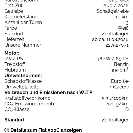
Erst-Zul.
Aug / 2026
Getriebe
Schaltgetriebe
Kilometerstand
10 km
Anzahl der Türen
3
Farbe
Weiß
Standort
Zentrallager
Lieferzeit
ab ca. 11.08.2026
Unsere Nummer
227527071
Motor:
kW / PS
48 kW / 65 PS
Treibstoff
Benzin
Hubraum
999 cm³
Umweltnormen:
Schadstoffklasse
Euro 6e
Umweltplakette
4 (Green)
Verbrauch und Emissionen nach WLTP:
Kraftstoffverbr. komb.
5,3 l/100km
CO
-Emissionen komb.
120 g/km
2
CO
-Klasse
D
2
Standort
Zentrallager
Details zum Fiat 500C anzeigen