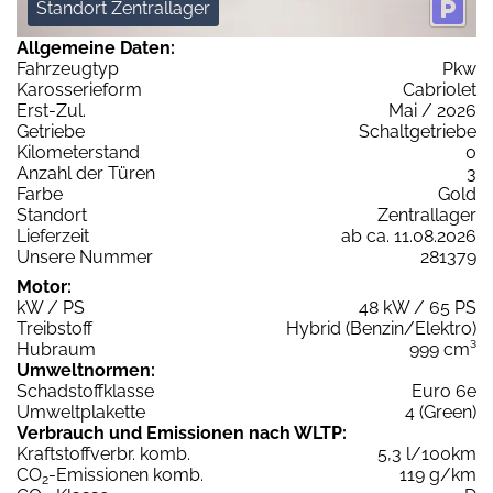
Standort Zentrallager
Allgemeine Daten:
Fahrzeugtyp
Pkw
Karosserieform
Cabriolet
Erst-Zul.
Mai / 2026
Getriebe
Schaltgetriebe
Kilometerstand
0
Anzahl der Türen
3
Farbe
Gold
Standort
Zentrallager
Lieferzeit
ab ca. 11.08.2026
Unsere Nummer
281379
Motor:
kW / PS
48 kW / 65 PS
Treibstoff
Hybrid (Benzin/Elektro)
Hubraum
999 cm³
Umweltnormen:
Schadstoffklasse
Euro 6e
Umweltplakette
4 (Green)
Verbrauch und Emissionen nach WLTP:
Kraftstoffverbr. komb.
5,3 l/100km
CO
-Emissionen komb.
119 g/km
2