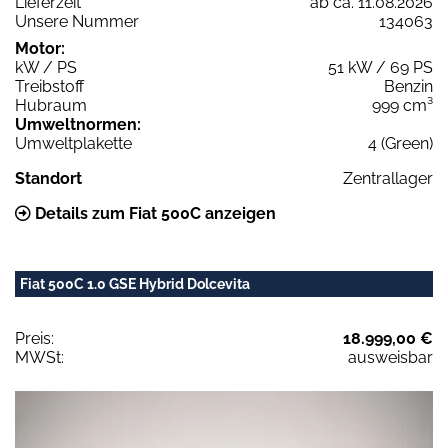
Lieferzeit
ab ca. 11.08.2026
Unsere Nummer
134063
Motor:
kW / PS
51 kW / 69 PS
Treibstoff
Benzin
Hubraum
999 cm³
Umweltnormen:
Umweltplakette
4 (Green)
Standort
Zentrallager
Details zum Fiat 500C anzeigen
Fiat 500C 1.0 GSE Hybrid Dolcevita
Preis:
18.999,00 €
MWSt:
ausweisbar