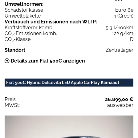
Umweltnormen:
Schadstoffklasse
Euro 6e
Umweltplakette
4 (Green)
Verbrauch und Emissionen nach WLTP:
Kraftstoffverbr. komb.
5,3 l/100km
CO
-Emissionen komb.
122 g/km
2
CO
-Klasse
D
2
Standort
Zentrallager
Details zum Fiat 500C anzeigen
Fiat 500C Hybrid Dolcevita LED Apple CarPlay Klimaaut
Preis:
26.899,00 €
MWSt:
ausweisbar