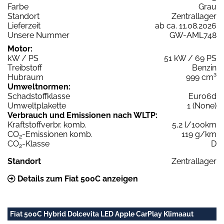
Farbe
Grau
Standort
Zentrallager
Lieferzeit
ab ca. 11.08.2026
Unsere Nummer
GW-AML748
Motor:
kW / PS
51 kW / 69 PS
Treibstoff
Benzin
Hubraum
999 cm³
Umweltnormen:
Schadstoffklasse
Euro6d
Umweltplakette
1 (None)
Verbrauch und Emissionen nach WLTP:
Kraftstoffverbr. komb.
5,2 l/100km
CO
-Emissionen komb.
119 g/km
2
CO
-Klasse
D
2
Standort
Zentrallager
Details zum Fiat 500C anzeigen
Fiat 500C Hybrid Dolcevita LED Apple CarPlay Klimaaut