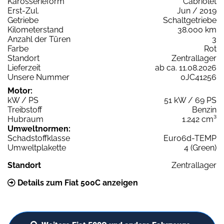
Karosserieform
Cabriolet
Erst-Zul.
Jun / 2019
Getriebe
Schaltgetriebe
Kilometerstand
38.000 km
Anzahl der Türen
3
Farbe
Rot
Standort
Zentrallager
Lieferzeit
ab ca. 11.08.2026
Unsere Nummer
0JC41256
Motor:
kW / PS
51 kW / 69 PS
Treibstoff
Benzin
Hubraum
1.242 cm³
Umweltnormen:
Schadstoffklasse
Euro6d-TEMP
Umweltplakette
4 (Green)
Standort
Zentrallager
Details zum Fiat 500C anzeigen