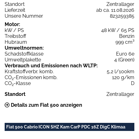
Standort
Zentrallager
Lieferzeit
ab ca. 11.08.2026
Unsere Nummer
823259385
Motor:
kW / PS
48 kW / 65 PS
Treibstoff
Benzin
Hubraum
999 cm³
Umweltnormen:
Schadstoffklasse
Euro 6e
Umweltplakette
4 (Green)
Verbrauch und Emissionen nach WLTP:
Kraftstoffverbr. komb.
5,2 l/100km
CO
-Emissionen komb.
120 g/km
2
CO
-Klasse
D
2
Standort
Zentrallager
Details zum Fiat 500 anzeigen
Fiat 500 Cabrio ICON SHZ Kam CarP PDC 16Z DigC Klimaa