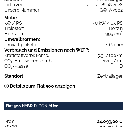
Lieferzeit
ab ca. 28.08.2026
Unsere Nummer
GW-A7002
Motor:
kW / PS
48 kW / 65 PS
Treibstoff
Benzin
Hubraum
999 cm³
Umweltnormen:
Umweltplakette
1 (None)
Verbrauch und Emissionen nach WLTP:
Kraftstoffverbr. komb.
5,3 l/100km
CO
-Emissionen komb.
121 g/km
2
CO
-Klasse
D
2
Standort
Zentrallager
Details zum Fiat 500 anzeigen
Fiat 500 HYBRID ICON MJ26
Preis:
24.099,00 €
MWSt:
ausweisbar