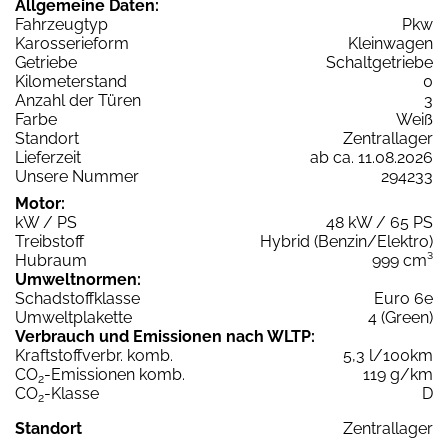
Allgemeine Daten:
Fahrzeugtyp
Pkw
Karosserieform
Kleinwagen
Getriebe
Schaltgetriebe
Kilometerstand
0
Anzahl der Türen
3
Farbe
Weiß
Standort
Zentrallager
Lieferzeit
ab ca. 11.08.2026
Unsere Nummer
294233
Motor:
kW / PS
48 kW / 65 PS
Treibstoff
Hybrid (Benzin/Elektro)
Hubraum
999 cm³
Umweltnormen:
Schadstoffklasse
Euro 6e
Umweltplakette
4 (Green)
Verbrauch und Emissionen nach WLTP:
Kraftstoffverbr. komb.
5,3 l/100km
CO
-Emissionen komb.
119 g/km
2
CO
-Klasse
D
2
Standort
Zentrallager