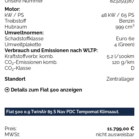
Unsere Nummer
823259387
Motor:
kW / PS
48 kW / 65 PS
Treibstoff
Benzin
Hubraum
999 cm³
Umweltnormen:
Schadstoffklasse
Euro 6e
Umweltplakette
4 (Green)
Verbrauch und Emissionen nach WLTP:
Kraftstoffverbr. komb.
5,2 l/100km
CO
-Emissionen komb.
120 g/km
2
CO
-Klasse
D
2
Standort
Zentrallager
Details zum Fiat 500 anzeigen
Fiat 500 0.9 TwinAir 85 S Nav PDC Tempomat Klimaaut.
Preis:
11.799,00 €
MWSt:
nicht ausweisbar