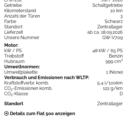
Getriebe
Schaltgetriebe
Kilometerstand
10 km
Anzahl der Türen
3
Farbe
Schwarz
Standort
Zentrallager
Lieferzeit
ab ca. 18.09.2026
Unsere Nummer
GW-V709
Motor:
kW / PS
48 kW / 65 PS
Treibstoff
Benzin
Hubraum
999 cm³
Umweltnormen:
Umweltplakette
1 (None)
Verbrauch und Emissionen nach WLTP:
Kraftstoffverbr. komb.
5,4 l/100km
CO
-Emissionen komb.
122 g/km
2
CO
-Klasse
D
2
Standort
Zentrallager
Details zum Fiat 500 anzeigen