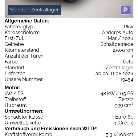
Standort Zentrallager
Allgemeine Daten:
Fahrzeugtyp
Pkw
Karosserieform
Anderes Auto
Erst-Zul.
Mär / 2026
Getriebe
Schaltgetriebe
Kilometerstand
2.500 km
Anzahl der Türen
3
Farbe
Gelb
Standort
Zentrallager
Lieferzeit
ab ca. 11.08.2026
Unsere Nummer
19454
Motor:
kW / PS
48 kW / 65 PS
Treibstoff
Benzin
Hubraum
999 cm³
Umweltnormen:
Schadstoffklasse
Euro 6e
Umweltplakette
4 (Green)
Verbrauch und Emissionen nach WLTP:
Kraftstoffverbr. komb.
5,3 l/100km