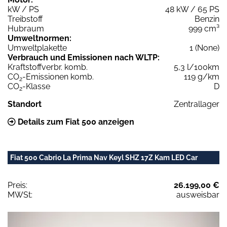
kW / PS
48 kW / 65 PS
Treibstoff
Benzin
Hubraum
999 cm³
Umweltnormen:
Umweltplakette
1 (None)
Verbrauch und Emissionen nach WLTP:
Kraftstoffverbr. komb.
5,3 l/100km
CO
-Emissionen komb.
119 g/km
2
CO
-Klasse
D
2
Standort
Zentrallager
Details zum Fiat 500 anzeigen
Fiat 500 Cabrio La Prima Nav Keyl SHZ 17Z Kam LED Car
Preis:
26.199,00 €
MWSt:
ausweisbar