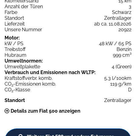
Kilometerstand
15 km
Anzahl der Türen
3
Farbe
Schwarz
Standort
Zentrallager
Lieferzeit
ab ca. 11.08.2026
Unsere Nummer
20922
Motor:
kW / PS
48 kW / 65 PS
Treibstoff
Benzin
Hubraum
999 cm³
Umweltnormen:
Umweltplakette
4 (Green)
Verbrauch und Emissionen nach WLTP:
Kraftstoffverbr. komb.
5,3 l/100km
CO
-Emissionen komb.
119 g/km
2
CO
-Klasse
D
2
Standort
Zentrallager
Details zum Fiat 500 anzeigen