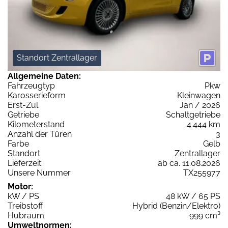
Standort Zentrallager
Allgemeine Daten:
Fahrzeugtyp
Pkw
Karosserieform
Kleinwagen
Erst-Zul.
Jan / 2026
Getriebe
Schaltgetriebe
Kilometerstand
4.444 km
Anzahl der Türen
3
Farbe
Gelb
Standort
Zentrallager
Lieferzeit
ab ca. 11.08.2026
Unsere Nummer
TX255977
Motor:
kW / PS
48 kW / 65 PS
Treibstoff
Hybrid (Benzin/Elektro)
Hubraum
999 cm³
Umweltnormen: