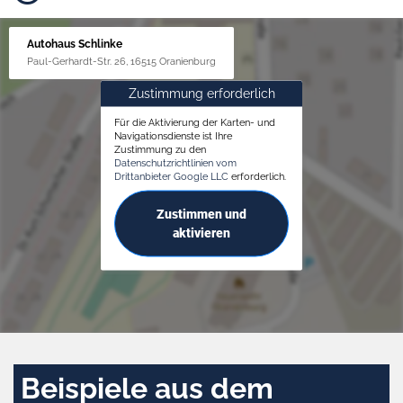
Autohaus Schlinke
Paul-Gerhardt-Str. 26, 16515 Oranienburg
Zustimmung erforderlich
Für die Aktivierung der Karten- und
Navigationsdienste ist Ihre
Zustimmung zu den
Datenschutzrichtlinien vom
Drittanbieter Google LLC
erforderlich.
Zustimmen und
aktivieren
Beispiele aus dem