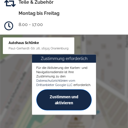
Teile & Zubehör
Montag bis Freitag
8.00 - 17.00
Autohaus Schlinke
Paul-Gerhardt-Str. 26, 16515 Oranienburg
Zustimmung erforderlich
Für die Aktivierung der Karten- und
Navigationsdienste ist Ihre
Zustimmung zu den
Datenschutzrichtlinien vom
Drittanbieter Google LLC
erforderlich.
Zustimmen und
aktivieren