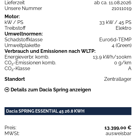
Lieferzeit
ab ca. 11.08.2026
Unsere Nummer
21011019
Motor:
kW / PS
33 kW / 45 PS
Treibstoff
Elektro
Umweltnormen:
Schadstoffklasse
Euro6d-TEMP
Umweltplakette
4 (Green)
Verbrauch und Emissionen nach WLTP:
Energieverbr. komb.
13,9 kWh/100km
CO
-Emissionen komb.
0 g/km
2
CO
-Klasse
A
2
Standort
Zentrallager
Details zum Dacia Spring anzeigen
Dacia SPRING ESSENTIAL 45 26.8 KWH
Preis:
13.399,00 €
MWSt:
ausweisbar