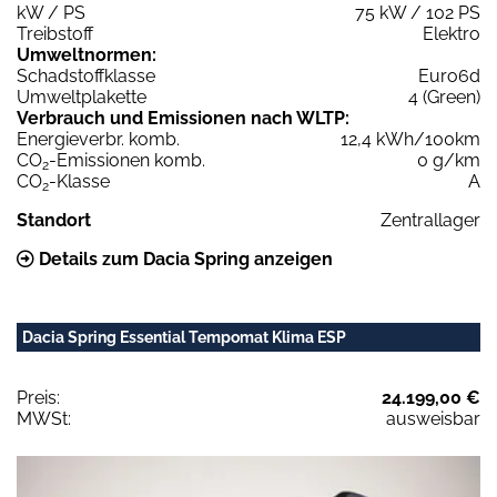
kW / PS
75 kW / 102 PS
Treibstoff
Elektro
Umweltnormen:
Schadstoffklasse
Euro6d
Umweltplakette
4 (Green)
Verbrauch und Emissionen nach WLTP:
Energieverbr. komb.
12,4 kWh/100km
CO
-Emissionen komb.
0 g/km
2
CO
-Klasse
A
2
Standort
Zentrallager
Details zum Dacia Spring anzeigen
Dacia Spring Essential Tempomat Klima ESP
Preis:
24.199,00 €
MWSt:
ausweisbar