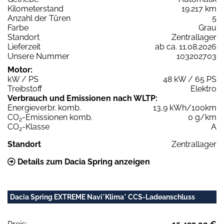
Kilometerstand
19.217 km
Anzahl der Türen
5
Farbe
Grau
Standort
Zentrallager
Lieferzeit
ab ca. 11.08.2026
Unsere Nummer
103202703
Motor:
kW / PS
48 kW / 65 PS
Treibstoff
Elektro
Verbrauch und Emissionen nach WLTP:
Energieverbr. komb.
13,9 kWh/100km
CO
-Emissionen komb.
0 g/km
2
CO
-Klasse
A
2
Standort
Zentrallager
Details zum Dacia Spring anzeigen
Dacia Spring EXTREME Navi*Klima* CCS-Ladeanschluss