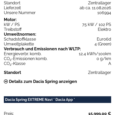
Standort
Zentrallager
Lieferzeit
ab ca. 11.08.2026
Unsere Nummer
106994
Motor:
kW / PS
75 kW / 102 PS
Treibstoff
Elektro
Umweltnormen:
Schadstoffklasse
Euro6d
Umweltplakette
4 (Green)
Verbrauch und Emissionen nach WLTP:
Energieverbr. komb.
12,4 kWh/100km
CO
-Emissionen komb.
0 g/km
2
CO
-Klasse
A
2
Standort
Zentrallager
Details zum Dacia Spring anzeigen
Dacia Spring EXTREME Navi * Dacia App *
Preis:
15.999,00 €