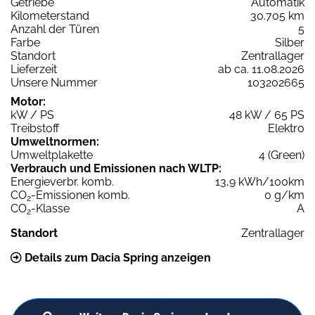
Getriebe
Automatik
Kilometerstand
30.705 km
Anzahl der Türen
5
Farbe
Silber
Standort
Zentrallager
Lieferzeit
ab ca. 11.08.2026
Unsere Nummer
103202665
Motor:
kW / PS
48 kW / 65 PS
Treibstoff
Elektro
Umweltnormen:
Umweltplakette
4 (Green)
Verbrauch und Emissionen nach WLTP:
Energieverbr. komb.
13,9 kWh/100km
CO
-Emissionen komb.
0 g/km
2
CO
-Klasse
A
2
Standort
Zentrallager
Details zum Dacia Spring anzeigen