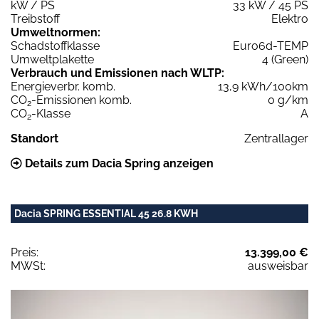
kW / PS
33 kW / 45 PS
Treibstoff
Elektro
Umweltnormen:
Schadstoffklasse
Euro6d-TEMP
Umweltplakette
4 (Green)
Verbrauch und Emissionen nach WLTP:
Energieverbr. komb.
13,9 kWh/100km
CO
-Emissionen komb.
0 g/km
2
CO
-Klasse
A
2
Standort
Zentrallager
Details zum Dacia Spring anzeigen
Dacia SPRING ESSENTIAL 45 26.8 KWH
Preis:
13.399,00 €
MWSt:
ausweisbar