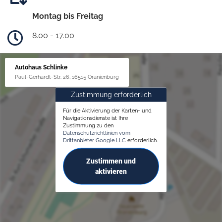
Montag bis Freitag
8.00 - 17.00
Autohaus Schlinke
Paul-Gerhardt-Str. 26, 16515 Oranienburg
Zustimmung erforderlich
Für die Aktivierung der Karten- und
Navigationsdienste ist Ihre
Zustimmung zu den
Datenschutzrichtlinien vom
Drittanbieter Google LLC
erforderlich.
Zustimmen und
aktivieren