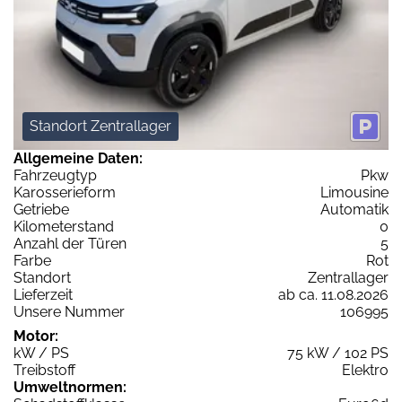
Standort Zentrallager
Allgemeine Daten:
Fahrzeugtyp
Pkw
Karosserieform
Limousine
Getriebe
Automatik
Kilometerstand
0
Anzahl der Türen
5
Farbe
Rot
Standort
Zentrallager
Lieferzeit
ab ca. 11.08.2026
Unsere Nummer
106995
Motor:
kW / PS
75 kW / 102 PS
Treibstoff
Elektro
Umweltnormen: