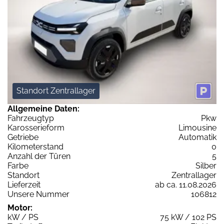
Standort Zentrallager
Allgemeine Daten:
Fahrzeugtyp
Pkw
Karosserieform
Limousine
Getriebe
Automatik
Kilometerstand
0
Anzahl der Türen
5
Farbe
Silber
Standort
Zentrallager
Lieferzeit
ab ca. 11.08.2026
Unsere Nummer
106812
Motor:
kW / PS
75 kW / 102 PS