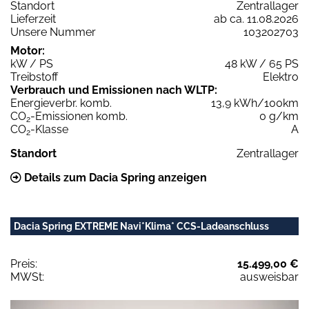
Standort
Zentrallager
Lieferzeit
ab ca. 11.08.2026
Unsere Nummer
103202703
Motor:
kW / PS
48 kW / 65 PS
Treibstoff
Elektro
Verbrauch und Emissionen nach WLTP:
Energieverbr. komb.
13,9 kWh/100km
CO
-Emissionen komb.
0 g/km
2
CO
-Klasse
A
2
Standort
Zentrallager
Details zum Dacia Spring anzeigen
Dacia Spring EXTREME Navi*Klima* CCS-Ladeanschluss
Preis:
15.499,00 €
MWSt:
ausweisbar