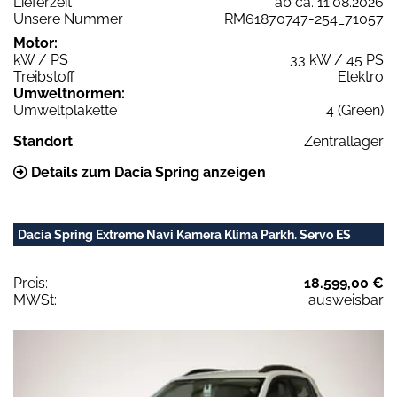
Lieferzeit
ab ca. 11.08.2026
Unsere Nummer
RM61870747-254_71057
Motor:
kW / PS
33 kW / 45 PS
Treibstoff
Elektro
Umweltnormen:
Umweltplakette
4 (Green)
Standort
Zentrallager
Details zum Dacia Spring anzeigen
Dacia Spring Extreme Navi Kamera Klima Parkh. Servo ES
Preis:
18.599,00 €
MWSt:
ausweisbar