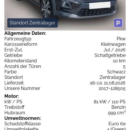
Standort Zentrallager
Allgemeine Daten:
Fahrzeugtyp
Pkw
Karosserieform
Kleinwagen
Erst-Zul.
Jul / 2026
Getriebe
Schaltgetriebe
Kilometerstand
10 km
Anzahl der Türen
5
Farbe
Schwarz
Standort
Zentrallager
Lieferzeit
ab ca. 11.08.2026
Unsere Nummer
2017-128505
Motor:
kW / PS
81 kW / 110 PS
Treibstoff
Benzin
Hubraum
999 cm³
Umweltnormen:
Schadstoffklasse
Euro 6e
Umweltplakette
4 (Green)