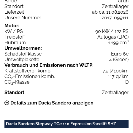
Farbe
Grün
Standort
Zentrallager
Lieferzeit
ab ca. 11.08.2026
Unsere Nummer
2017-099111
Motor:
kW / PS
90 kW / 122 PS
Treibstoff
Autogas (LPG)
Hubraum
1.199 cm³
Umweltnormen:
Schadstoffklasse
Euro 6e
Umweltplakette
4 (Green)
Verbrauch und Emissionen nach WLTP:
Kraftstoffverbr. komb.
7,2 l/100km
CO
-Emissionen komb.
117 g/km
2
CO
-Klasse
D
2
Standort
Zentrallager
Details zum Dacia Sandero anzeigen
Dacia Sandero Stepway TCe 110 Expression Facelift SHZ