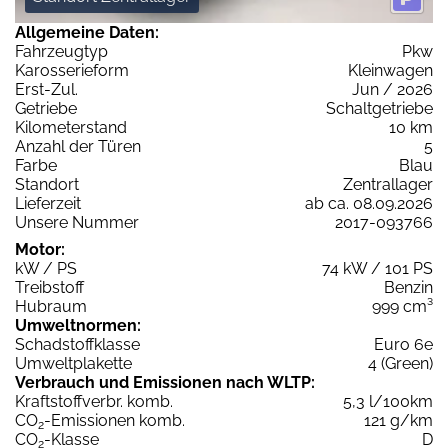
Allgemeine Daten:
Fahrzeugtyp
Pkw
Karosserieform
Kleinwagen
Erst-Zul.
Jun / 2026
Getriebe
Schaltgetriebe
Kilometerstand
10 km
Anzahl der Türen
5
Farbe
Blau
Standort
Zentrallager
Lieferzeit
ab ca. 08.09.2026
Unsere Nummer
2017-093766
Motor:
kW / PS
74 kW / 101 PS
Treibstoff
Benzin
Hubraum
999 cm³
Umweltnormen:
Schadstoffklasse
Euro 6e
Umweltplakette
4 (Green)
Verbrauch und Emissionen nach WLTP:
Kraftstoffverbr. komb.
5,3 l/100km
CO
-Emissionen komb.
121 g/km
2
CO
-Klasse
D
2