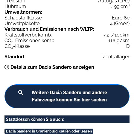
Treibstoff
Autogas (LPG)
Hubraum
1.199 cm³
Umweltnormen:
Schadstoffklasse
Euro 6e
Umweltplakette
4 (Green)
Verbrauch und Emissionen nach WLTP:
Kraftstoffverbr. komb.
7,2 l/100km
CO
-Emissionen komb.
116 g/km
2
CO
-Klasse
D
2
Standort
Zentrallager
Details zum Dacia Sandero anzeigen
Weitere Dacia Sandero und andere
Fahrzeuge können Sie hier suchen
Stattdessen können Sie auch:
Dacia Sandero in Oranienburg Kaufen oder leasen