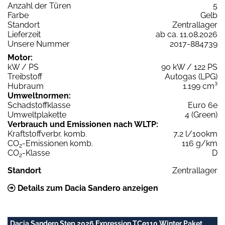
Anzahl der Türen
5
Farbe
Gelb
Standort
Zentrallager
Lieferzeit
ab ca. 11.08.2026
Unsere Nummer
2017-884739
Motor:
kW / PS
90 kW / 122 PS
Treibstoff
Autogas (LPG)
Hubraum
1.199 cm³
Umweltnormen:
Schadstoffklasse
Euro 6e
Umweltplakette
4 (Green)
Verbrauch und Emissionen nach WLTP:
Kraftstoffverbr. komb.
7,2 l/100km
CO
-Emissionen komb.
116 g/km
2
CO
-Klasse
D
2
Standort
Zentrallager
Details zum Dacia Sandero anzeigen
Dacia Sandero Step 2026 Expression TCe110 Winter Paket