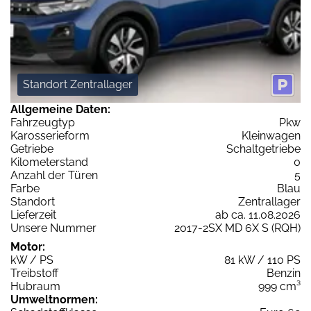
Standort Zentrallager
Allgemeine Daten:
Fahrzeugtyp
Pkw
Karosserieform
Kleinwagen
Getriebe
Schaltgetriebe
Kilometerstand
0
Anzahl der Türen
5
Farbe
Blau
Standort
Zentrallager
Lieferzeit
ab ca. 11.08.2026
Unsere Nummer
2017-2SX MD 6X S (RQH)
Motor:
kW / PS
81 kW / 110 PS
Treibstoff
Benzin
Hubraum
999 cm³
Umweltnormen: