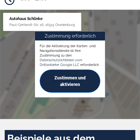
Autohaus Schlinke
Paul-Gerhardt-Str. 26, 16515 Oranienburg
Zustimmung erforderlich
Für die Aktivierung der Karten- und
Navigationsdienste ist Ihre
Zustimmung zu den
Datenschutzrichtlinien vom
Drittanbieter Google LLC
erforderlich.
Zustimmen und
aktivieren
Beispiele aus dem