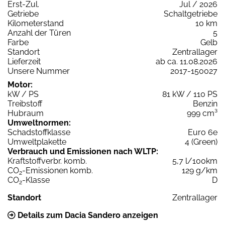
Erst-Zul.
Jul / 2026
Getriebe
Schaltgetriebe
Kilometerstand
10 km
Anzahl der Türen
5
Farbe
Gelb
Standort
Zentrallager
Lieferzeit
ab ca. 11.08.2026
Unsere Nummer
2017-150027
Motor:
kW / PS
81 kW / 110 PS
Treibstoff
Benzin
Hubraum
999 cm³
Umweltnormen:
Schadstoffklasse
Euro 6e
Umweltplakette
4 (Green)
Verbrauch und Emissionen nach WLTP:
Kraftstoffverbr. komb.
5,7 l/100km
CO
-Emissionen komb.
129 g/km
2
CO
-Klasse
D
2
Standort
Zentrallager
Details zum Dacia Sandero anzeigen