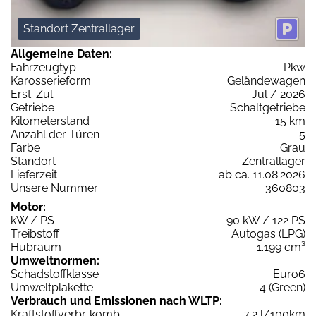
Standort Zentrallager
Allgemeine Daten:
Fahrzeugtyp
Pkw
Karosserieform
Geländewagen
Erst-Zul.
Jul / 2026
Getriebe
Schaltgetriebe
Kilometerstand
15 km
Anzahl der Türen
5
Farbe
Grau
Standort
Zentrallager
Lieferzeit
ab ca. 11.08.2026
Unsere Nummer
360803
Motor:
kW / PS
90 kW / 122 PS
Treibstoff
Autogas (LPG)
Hubraum
1.199 cm³
Umweltnormen:
Schadstoffklasse
Euro6
Umweltplakette
4 (Green)
Verbrauch und Emissionen nach WLTP:
Kraftstoffverbr. komb.
7,2 l/100km