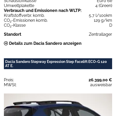
Schadstoffklasse
Euro 6e
Umweltplakette
4 (Green)
Verbrauch und Emissionen nach WLTP:
Kraftstoffverbr. komb.
5,7 l/100km
CO
-Emissionen komb.
129 g/km
2
CO
-Klasse
D
2
Standort
Zentrallager
Details zum Dacia Sandero anzeigen
Dacia Sandero Stepway Expression Step Facelift ECO-G 120
AT E.
Preis:
26.399,00 €
MWSt:
ausweisbar