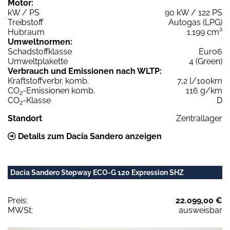
Motor:
kW / PS
90 kW / 122 PS
Treibstoff
Autogas (LPG)
Hubraum
1.199 cm³
Umweltnormen:
Schadstoffklasse
Euro6
Umweltplakette
4 (Green)
Verbrauch und Emissionen nach WLTP:
Kraftstoffverbr. komb.
7,2 l/100km
CO
-Emissionen komb.
116 g/km
2
CO
-Klasse
D
2
Standort
Zentrallager
Details zum Dacia Sandero anzeigen
Dacia Sandero Stepway ECO-G 120 Expression SHZ
Preis:
22.099,00 €
MWSt:
ausweisbar