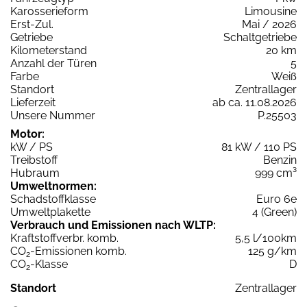
Karosserieform
Limousine
Erst-Zul.
Mai / 2026
Getriebe
Schaltgetriebe
Kilometerstand
20 km
Anzahl der Türen
5
Farbe
Weiß
Standort
Zentrallager
Lieferzeit
ab ca. 11.08.2026
Unsere Nummer
P.25503
Motor:
kW / PS
81 kW / 110 PS
Treibstoff
Benzin
Hubraum
999 cm³
Umweltnormen:
Schadstoffklasse
Euro 6e
Umweltplakette
4 (Green)
Verbrauch und Emissionen nach WLTP:
Kraftstoffverbr. komb.
5,5 l/100km
CO
-Emissionen komb.
125 g/km
2
CO
-Klasse
D
2
Standort
Zentrallager