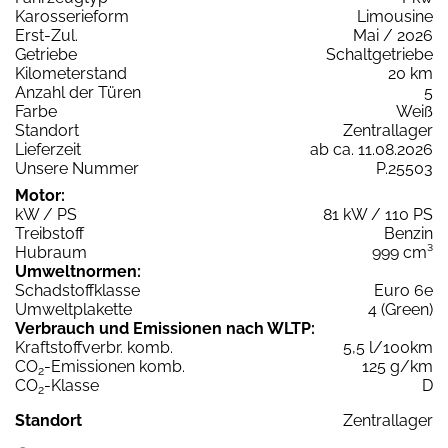
Karosserieform
Limousine
Erst-Zul.
Mai / 2026
Getriebe
Schaltgetriebe
Kilometerstand
20 km
Anzahl der Türen
5
Farbe
Weiß
Standort
Zentrallager
Lieferzeit
ab ca. 11.08.2026
Unsere Nummer
P.25503
Motor:
kW / PS
81 kW / 110 PS
Treibstoff
Benzin
Hubraum
999 cm³
Umweltnormen:
Schadstoffklasse
Euro 6e
Umweltplakette
4 (Green)
Verbrauch und Emissionen nach WLTP:
Kraftstoffverbr. komb.
5,5 l/100km
CO
-Emissionen komb.
125 g/km
2
CO
-Klasse
D
2
Standort
Zentrallager