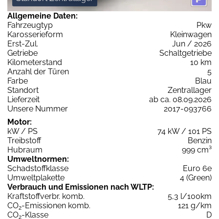
Allgemeine Daten:
Fahrzeugtyp
Pkw
Karosserieform
Kleinwagen
Erst-Zul.
Jun / 2026
Getriebe
Schaltgetriebe
Kilometerstand
10 km
Anzahl der Türen
5
Farbe
Blau
Standort
Zentrallager
Lieferzeit
ab ca. 08.09.2026
Unsere Nummer
2017-093766
Motor:
kW / PS
74 kW / 101 PS
Treibstoff
Benzin
Hubraum
999 cm³
Umweltnormen:
Schadstoffklasse
Euro 6e
Umweltplakette
4 (Green)
Verbrauch und Emissionen nach WLTP:
Kraftstoffverbr. komb.
5,3 l/100km
CO
-Emissionen komb.
121 g/km
2
CO
-Klasse
D
2