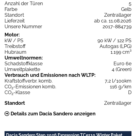
Anzahl der Türen
5
Farbe
Gelb
Standort
Zentrallager
Lieferzeit
ab ca. 11.08.2026
Unsere Nummer
2017-884739
Motor:
kW / PS
90 kW / 122 PS
Treibstoff
Autogas (LPG)
Hubraum
1.199 cm³
Umweltnormen:
Schadstoffklasse
Euro 6e
Umweltplakette
4 (Green)
Verbrauch und Emissionen nach WLTP:
Kraftstoffverbr. komb.
7,2 l/100km
CO
-Emissionen komb.
116 g/km
2
CO
-Klasse
D
2
Standort
Zentrallager
Details zum Dacia Sandero anzeigen
Dacia Sandero Step 2026 Expression TCe110 Winter Paket