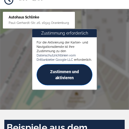
Autohaus Schlinke
Paul-Gerhardt-Str. 26, 16515 Oranienburg
Zustimmung erforderlich
Für die Aktivierung der Karten- und
Navigationsdienste ist Ihre
Zustimmung zu den
Datenschutzrichtlinien vom
Drittanbieter Google LLC
erforderlich.
Zustimmen und
aktivieren
Beispiele aus dem