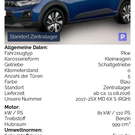
Standort Zentrallager
Allgemeine Daten:
Fahrzeugtyp
Pkw
Karosserieform
Kleinwagen
Getriebe
Schaltgetriebe
Kilometerstand
0
Anzahl der Türen
5
Farbe
Blau
Standort
Zentrallager
Lieferzeit
ab ca. 11.08.2026
Unsere Nummer
2017-2SX MD 6X S (RQH)
Motor:
kW / PS
81 kW / 110 PS
Treibstoff
Benzin
Hubraum
999 cm³
Umweltnormen: