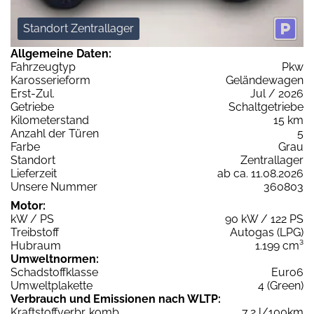
Standort Zentrallager
Allgemeine Daten:
Fahrzeugtyp
Pkw
Karosserieform
Geländewagen
Erst-Zul.
Jul / 2026
Getriebe
Schaltgetriebe
Kilometerstand
15 km
Anzahl der Türen
5
Farbe
Grau
Standort
Zentrallager
Lieferzeit
ab ca. 11.08.2026
Unsere Nummer
360803
Motor:
kW / PS
90 kW / 122 PS
Treibstoff
Autogas (LPG)
Hubraum
1.199 cm³
Umweltnormen:
Schadstoffklasse
Euro6
Umweltplakette
4 (Green)
Verbrauch und Emissionen nach WLTP:
Kraftstoffverbr. komb.
7,2 l/100km