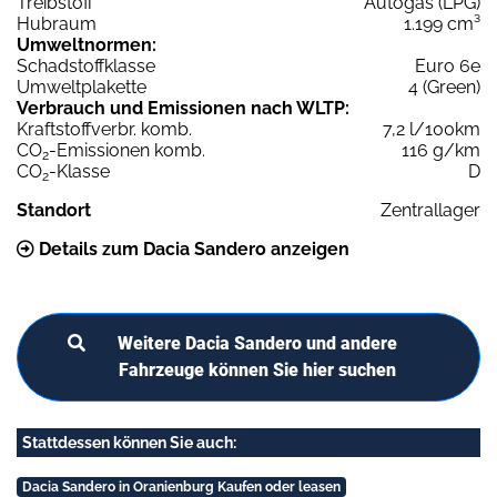
Treibstoff
Autogas (LPG)
Hubraum
1.199 cm³
Umweltnormen:
Schadstoffklasse
Euro 6e
Umweltplakette
4 (Green)
Verbrauch und Emissionen nach WLTP:
Kraftstoffverbr. komb.
7,2 l/100km
CO
-Emissionen komb.
116 g/km
2
CO
-Klasse
D
2
Standort
Zentrallager
Details zum Dacia Sandero anzeigen
Weitere Dacia Sandero und andere
Fahrzeuge können Sie hier suchen
Stattdessen können Sie auch:
Dacia Sandero in Oranienburg Kaufen oder leasen