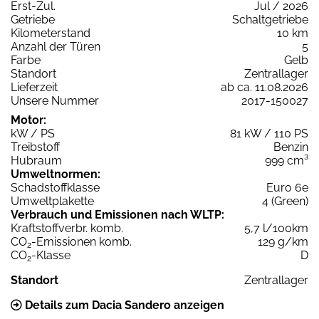
Erst-Zul.
Jul / 2026
Getriebe
Schaltgetriebe
Kilometerstand
10 km
Anzahl der Türen
5
Farbe
Gelb
Standort
Zentrallager
Lieferzeit
ab ca. 11.08.2026
Unsere Nummer
2017-150027
Motor:
kW / PS
81 kW / 110 PS
Treibstoff
Benzin
Hubraum
999 cm³
Umweltnormen:
Schadstoffklasse
Euro 6e
Umweltplakette
4 (Green)
Verbrauch und Emissionen nach WLTP:
Kraftstoffverbr. komb.
5,7 l/100km
CO
-Emissionen komb.
129 g/km
2
CO
-Klasse
D
2
Standort
Zentrallager
Details zum Dacia Sandero anzeigen