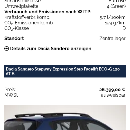
Schadstoffklasse
Euro 6e
Umweltplakette
4 (Green)
Verbrauch und Emissionen nach WLTP:
Kraftstoffverbr. komb.
5,7 l/100km
CO
-Emissionen komb.
129 g/km
2
CO
-Klasse
D
2
Standort
Zentrallager
Details zum Dacia Sandero anzeigen
Dacia Sandero Stepway Expression Step Facelift ECO-G 120
AT E.
Preis:
26.399,00 €
MWSt:
ausweisbar