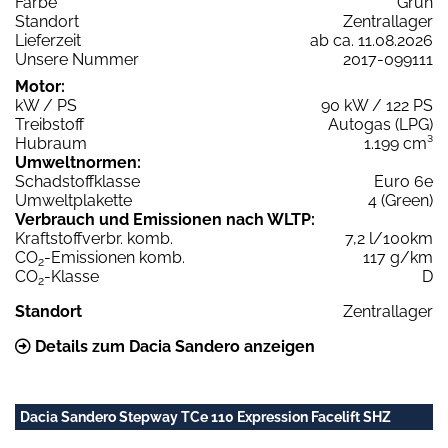
Farbe
Grün
Standort
Zentrallager
Lieferzeit
ab ca. 11.08.2026
Unsere Nummer
2017-099111
Motor:
kW / PS
90 kW / 122 PS
Treibstoff
Autogas (LPG)
Hubraum
1.199 cm³
Umweltnormen:
Schadstoffklasse
Euro 6e
Umweltplakette
4 (Green)
Verbrauch und Emissionen nach WLTP:
Kraftstoffverbr. komb.
7,2 l/100km
CO
-Emissionen komb.
117 g/km
2
CO
-Klasse
D
2
Standort
Zentrallager
Details zum Dacia Sandero anzeigen
Dacia Sandero Stepway TCe 110 Expression Facelift SHZ