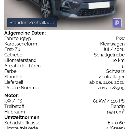
Standort Zentrallager
Allgemeine Daten:
Fahrzeugtyp
Pkw
Karosserieform
Kleinwagen
Erst-Zul.
Jul / 2026
Getriebe
Schaltgetriebe
Kilometerstand
10 km
Anzahl der Türen
5
Farbe
Schwarz
Standort
Zentrallager
Lieferzeit
ab ca. 11.08.2026
Unsere Nummer
2017-128505
Motor:
kW / PS
81 kW / 110 PS
Treibstoff
Benzin
Hubraum
999 cm³
Umweltnormen:
Schadstoffklasse
Euro 6e
Umweltplakette
4 (Green)