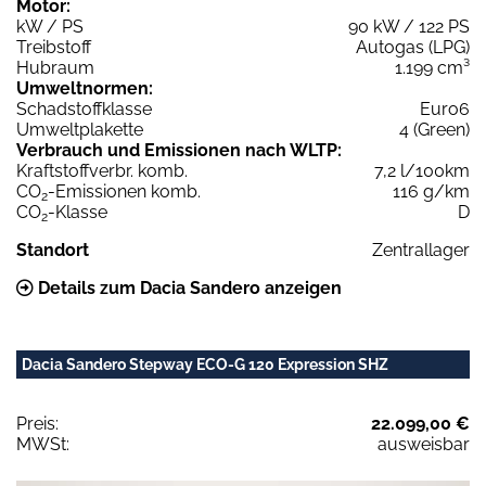
Motor:
kW / PS
90 kW / 122 PS
Treibstoff
Autogas (LPG)
Hubraum
1.199 cm³
Umweltnormen:
Schadstoffklasse
Euro6
Umweltplakette
4 (Green)
Verbrauch und Emissionen nach WLTP:
Kraftstoffverbr. komb.
7,2 l/100km
CO
-Emissionen komb.
116 g/km
2
CO
-Klasse
D
2
Standort
Zentrallager
Details zum Dacia Sandero anzeigen
Dacia Sandero Stepway ECO-G 120 Expression SHZ
Preis:
22.099,00 €
MWSt:
ausweisbar