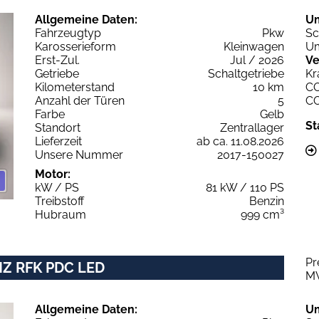
Allgemeine Daten:
U
Fahrzeugtyp
Pkw
Sc
Karosserieform
Kleinwagen
Um
Erst-Zul.
Jul / 2026
Ve
Getriebe
Schaltgetriebe
Kr
Kilometerstand
10 km
C
Anzahl der Türen
5
C
Farbe
Gelb
St
Standort
Zentrallager
Lieferzeit
ab ca. 11.08.2026
Unsere Nummer
2017-150027
Motor:
kW / PS
81 kW / 110 PS
Treibstoff
Benzin
Hubraum
999 cm³
Pr
HZ RFK PDC LED
M
Allgemeine Daten:
U