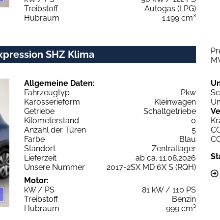
Treibstoff
Autogas (LPG)
Hubraum
1.199 cm³
Pr
xpression SHZ Klima
M
Allgemeine Daten:
U
Fahrzeugtyp
Pkw
Sc
Karosserieform
Kleinwagen
Um
Getriebe
Schaltgetriebe
Ve
Kilometerstand
0
Kr
Anzahl der Türen
5
C
Farbe
Blau
C
Standort
Zentrallager
St
Lieferzeit
ab ca. 11.08.2026
Unsere Nummer
2017-2SX MD 6X S (RQH)
Motor:
kW / PS
81 kW / 110 PS
Treibstoff
Benzin
Hubraum
999 cm³