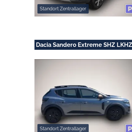
Standort Zentrallager
Dacia Sandero Extreme SHZ LKHZ
Standort Zentrallager