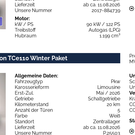
Lieferzeit
ab ca. 11.08.2026
Unsere Nummer
2017-884739
Motor:
kW / PS
90 kW / 122 PS
Treibstoff
Autogas (LPG)
Hubraum
1.199 cm³
Pr
on TCe110 Winter Paket
M
Allgemeine Daten:
U
Fahrzeugtyp
Pkw
Sc
Karosserieform
Limousine
Um
Erst-Zul.
Mai / 2026
Ve
Getriebe
Schaltgetriebe
Kr
Kilometerstand
20 km
C
Anzahl der Türen
5
C
Farbe
Weiß
St
Standort
Zentrallager
Lieferzeit
ab ca. 11.08.2026
Unsere Nummer
P.25503