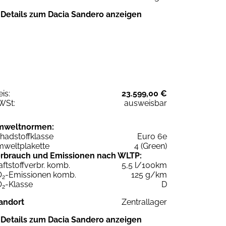
Details zum Dacia Sandero anzeigen
eis:
23.599,00 €
WSt:
ausweisbar
mweltnormen:
hadstoffklasse
Euro 6e
weltplakette
4 (Green)
rbrauch und Emissionen nach WLTP:
aftstoffverbr. komb.
5,5 l/100km
O
-Emissionen komb.
125 g/km
2
O
-Klasse
D
2
andort
Zentrallager
Details zum Dacia Sandero anzeigen