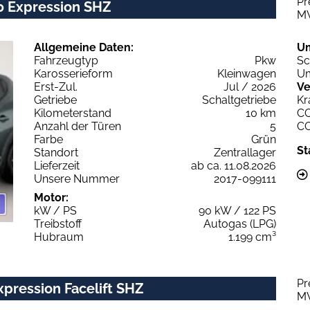
Pr
0 Expression SHZ
M
Allgemeine Daten:
U
Fahrzeugtyp
Pkw
Sc
Karosserieform
Kleinwagen
Um
Erst-Zul.
Jul / 2026
Ve
Getriebe
Schaltgetriebe
Kr
Kilometerstand
10 km
C
Anzahl der Türen
5
C
Farbe
Grün
St
Standort
Zentrallager
Lieferzeit
ab ca. 11.08.2026
Unsere Nummer
2017-099111
Motor:
kW / PS
90 kW / 122 PS
Treibstoff
Autogas (LPG)
Hubraum
1.199 cm³
Pr
pression Facelift SHZ
M