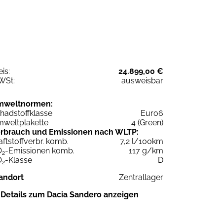
eis:
24.899,00 €
WSt:
ausweisbar
mweltnormen:
hadstoffklasse
Euro6
weltplakette
4 (Green)
rbrauch und Emissionen nach WLTP:
aftstoffverbr. komb.
7,2 l/100km
O
-Emissionen komb.
117 g/km
2
O
-Klasse
D
2
andort
Zentrallager
Details zum Dacia Sandero anzeigen