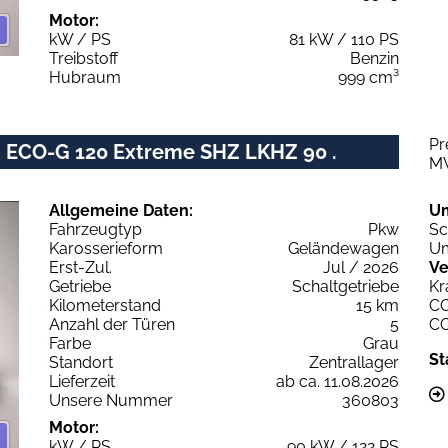
Motor:
kW / PS
81 kW / 110 PS
Treibstoff
Benzin
Hubraum
999 cm³
Pr
 ECO-G 120 Extreme SHZ LKHZ 90 .
M
Allgemeine Daten:
U
Fahrzeugtyp
Pkw
Sc
Karosserieform
Geländewagen
Um
Erst-Zul.
Jul / 2026
Ve
Getriebe
Schaltgetriebe
Kr
Kilometerstand
15 km
C
Anzahl der Türen
5
C
Farbe
Grau
St
Standort
Zentrallager
Lieferzeit
ab ca. 11.08.2026
Unsere Nummer
360803
Motor:
kW / PS
90 kW / 122 PS