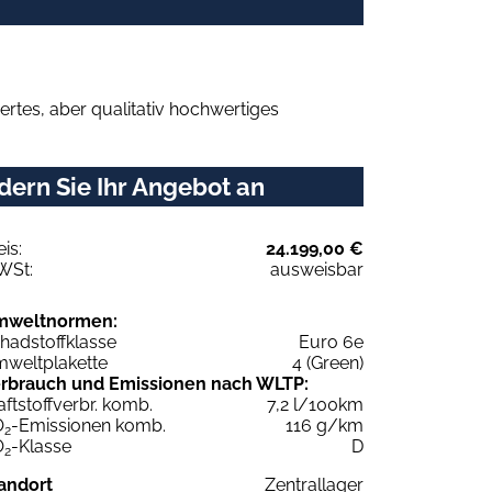
rtes, aber qualitativ hochwertiges
ern Sie Ihr Angebot an
eis:
24.199,00 €
WSt:
ausweisbar
mweltnormen:
hadstoffklasse
Euro 6e
weltplakette
4 (Green)
rbrauch und Emissionen nach WLTP:
aftstoffverbr. komb.
7,2 l/100km
O
-Emissionen komb.
116 g/km
2
O
-Klasse
D
2
andort
Zentrallager