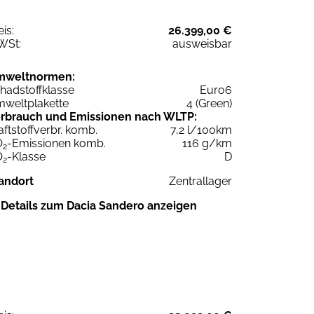
eis:
26.399,00 €
WSt:
ausweisbar
mweltnormen:
hadstoffklasse
Euro6
weltplakette
4 (Green)
rbrauch und Emissionen nach WLTP:
aftstoffverbr. komb.
7,2 l/100km
O
-Emissionen komb.
116 g/km
2
O
-Klasse
D
2
andort
Zentrallager
Details zum Dacia Sandero anzeigen