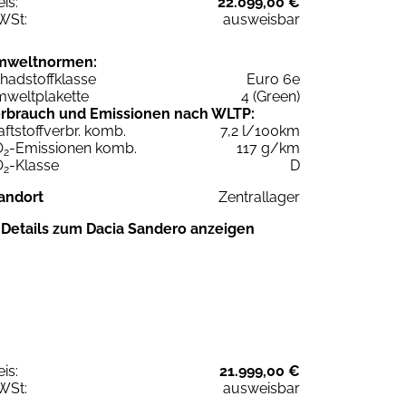
eis:
22.099,00 €
WSt:
ausweisbar
mweltnormen:
hadstoffklasse
Euro 6e
weltplakette
4 (Green)
rbrauch und Emissionen nach WLTP:
aftstoffverbr. komb.
7,2 l/100km
O
-Emissionen komb.
117 g/km
2
O
-Klasse
D
2
andort
Zentrallager
Details zum Dacia Sandero anzeigen
eis:
21.999,00 €
WSt:
ausweisbar