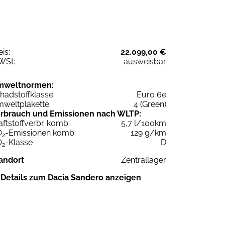
eis:
22.099,00 €
WSt:
ausweisbar
mweltnormen:
hadstoffklasse
Euro 6e
weltplakette
4 (Green)
rbrauch und Emissionen nach WLTP:
aftstoffverbr. komb.
5,7 l/100km
O
-Emissionen komb.
129 g/km
2
O
-Klasse
D
2
andort
Zentrallager
Details zum Dacia Sandero anzeigen