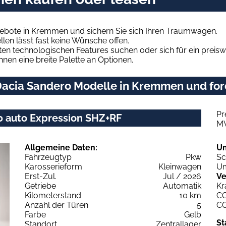
ebote in Kremmen und sichern Sie sich Ihren Traumwagen.
len lässt fast keine Wünsche offen.
en technologischen Features suchen oder sich für ein preiswe
hnen eine breite Palette an Optionen.
acia Sandero Modelle in Kremmen und ford
Pr
 auto Expression SHZ+RF
M
Allgemeine Daten:
U
Fahrzeugtyp
Pkw
Sc
Karosserieform
Kleinwagen
Um
Erst-Zul.
Jul / 2026
Ve
Getriebe
Automatik
Kr
Kilometerstand
10 km
C
Anzahl der Türen
5
C
Farbe
Gelb
St
Standort
Zentrallager