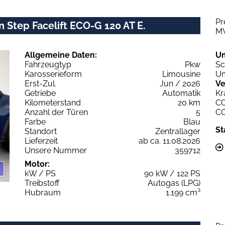
Pr
 Step Facelift ECO-G 120 AT E.
M
Allgemeine Daten:
U
Fahrzeugtyp
Pkw
Sc
Karosserieform
Limousine
Um
Erst-Zul.
Jun / 2026
Ve
Getriebe
Automatik
Kr
Kilometerstand
20 km
C
Anzahl der Türen
5
C
Farbe
Blau
St
Standort
Zentrallager
Lieferzeit
ab ca. 11.08.2026
Unsere Nummer
359712
Motor:
kW / PS
90 kW / 122 PS
Treibstoff
Autogas (LPG)
Hubraum
1.199 cm³