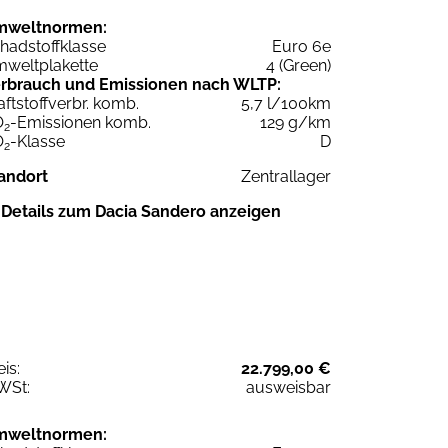
mweltnormen:
hadstoffklasse
Euro 6e
weltplakette
4 (Green)
rbrauch und Emissionen nach WLTP:
aftstoffverbr. komb.
5,7 l/100km
O
-Emissionen komb.
129 g/km
2
O
-Klasse
D
2
andort
Zentrallager
Details zum Dacia Sandero anzeigen
eis:
22.799,00 €
WSt:
ausweisbar
mweltnormen: