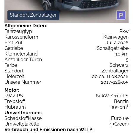
Standort Zentrallager
Allgemeine Daten:
Fahrzeugtyp
Pkw
Karosserieform
Kleinwagen
Erst-Zul.
Jul / 2026
Getriebe
Schaltgetriebe
Kilometerstand
10 km
Anzahl der Türen
5
Farbe
Schwarz
Standort
Zentrallager
Lieferzeit
ab ca. 11.08.2026
Unsere Nummer
2017-128505
Motor:
kW / PS
81 kW / 110 PS
Treibstoff
Benzin
Hubraum
999 cm³
Umweltnormen:
Schadstoffklasse
Euro 6e
Umweltplakette
4 (Green)
Verbrauch und Emissionen nach WLTP: