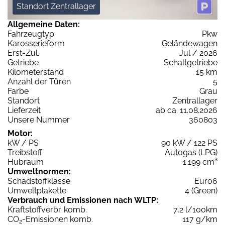
Standort Zentrallager
Allgemeine Daten:
Fahrzeugtyp
Pkw
Karosserieform
Geländewagen
Erst-Zul.
Jul / 2026
Getriebe
Schaltgetriebe
Kilometerstand
15 km
Anzahl der Türen
5
Farbe
Grau
Standort
Zentrallager
Lieferzeit
ab ca. 11.08.2026
Unsere Nummer
360803
Motor:
kW / PS
90 kW / 122 PS
Treibstoff
Autogas (LPG)
Hubraum
1.199 cm³
Umweltnormen:
Schadstoffklasse
Euro6
Umweltplakette
4 (Green)
Verbrauch und Emissionen nach WLTP:
Kraftstoffverbr. komb.
7,2 l/100km
CO
-Emissionen komb.
117 g/km
2