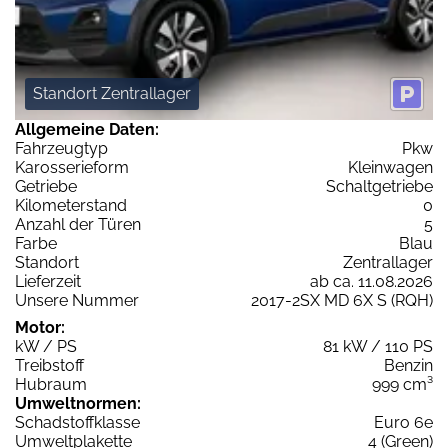
Standort Zentrallager
Allgemeine Daten:
Fahrzeugtyp
Pkw
Karosserieform
Kleinwagen
Getriebe
Schaltgetriebe
Kilometerstand
0
Anzahl der Türen
5
Farbe
Blau
Standort
Zentrallager
Lieferzeit
ab ca. 11.08.2026
Unsere Nummer
2017-2SX MD 6X S (RQH)
Motor:
kW / PS
81 kW / 110 PS
Treibstoff
Benzin
Hubraum
999 cm³
Umweltnormen:
Schadstoffklasse
Euro 6e
Umweltplakette
4 (Green)