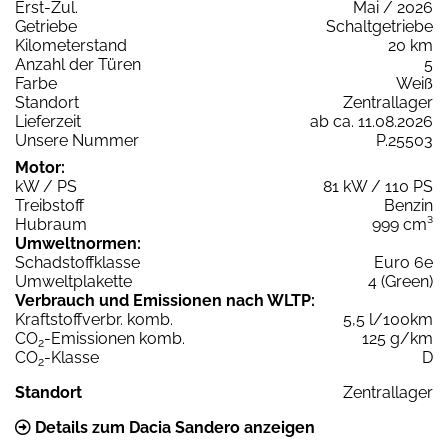
Erst-Zul.
Mai / 2026
Getriebe
Schaltgetriebe
Kilometerstand
20 km
Anzahl der Türen
5
Farbe
Weiß
Standort
Zentrallager
Lieferzeit
ab ca. 11.08.2026
Unsere Nummer
P.25503
Motor:
kW / PS
81 kW / 110 PS
Treibstoff
Benzin
Hubraum
999 cm³
Umweltnormen:
Schadstoffklasse
Euro 6e
Umweltplakette
4 (Green)
Verbrauch und Emissionen nach WLTP:
Kraftstoffverbr. komb.
5,5 l/100km
CO
-Emissionen komb.
125 g/km
2
CO
-Klasse
D
2
Standort
Zentrallager
Details zum Dacia Sandero anzeigen