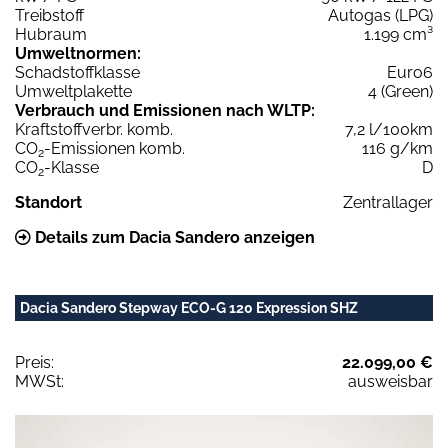
Treibstoff
Autogas (LPG)
Hubraum
1.199 cm³
Umweltnormen:
Schadstoffklasse
Euro6
Umweltplakette
4 (Green)
Verbrauch und Emissionen nach WLTP:
Kraftstoffverbr. komb.
7,2 l/100km
CO
-Emissionen komb.
116 g/km
2
CO
-Klasse
D
2
Standort
Zentrallager
Details zum Dacia Sandero anzeigen
Dacia Sandero Stepway ECO-G 120 Expression SHZ
Preis:
22.099,00 €
MWSt:
ausweisbar