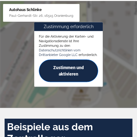
Autohaus Schlinke
Paul-Gerhardt-Str. 26, 16515 Oranienburg
Zustimmung erforderlich
Für die Aktivierung der Karten- und
Navigationsdienste ist Ihre
Zustimmung zu den
Datenschutzrichtlinien vom
Drittanbieter Google LLC
erforderlich.
Zustimmen und
aktivieren
Beispiele aus dem