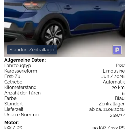
Standort Zentrallager
Allgemeine Daten:
Fahrzeugtyp
Pkw
Karosserieform
Limousine
Erst-Zul.
Jun / 2026
Getriebe
Automatik
Kilometerstand
20 km
Anzahl der Türen
5
Farbe
Blau
Standort
Zentrallager
Lieferzeit
ab ca. 11.08.2026
Unsere Nummer
359712
Motor:
kW / PS
90 kW / 122 PS