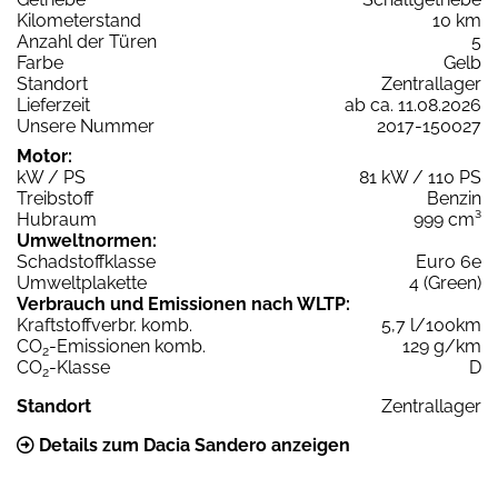
Kilometerstand
10 km
Anzahl der Türen
5
Farbe
Gelb
Standort
Zentrallager
Lieferzeit
ab ca. 11.08.2026
Unsere Nummer
2017-150027
Motor:
kW / PS
81 kW / 110 PS
Treibstoff
Benzin
Hubraum
999 cm³
Umweltnormen:
Schadstoffklasse
Euro 6e
Umweltplakette
4 (Green)
Verbrauch und Emissionen nach WLTP:
Kraftstoffverbr. komb.
5,7 l/100km
CO
-Emissionen komb.
129 g/km
2
CO
-Klasse
D
2
Standort
Zentrallager
Details zum Dacia Sandero anzeigen