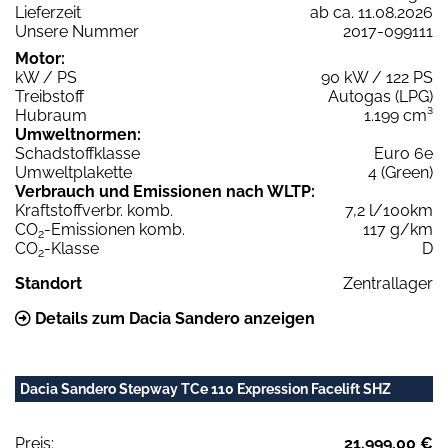
Lieferzeit
ab ca. 11.08.2026
Unsere Nummer
2017-099111
Motor:
kW / PS
90 kW / 122 PS
Treibstoff
Autogas (LPG)
Hubraum
1.199 cm³
Umweltnormen:
Schadstoffklasse
Euro 6e
Umweltplakette
4 (Green)
Verbrauch und Emissionen nach WLTP:
Kraftstoffverbr. komb.
7,2 l/100km
CO
-Emissionen komb.
117 g/km
2
CO
-Klasse
D
2
Standort
Zentrallager
Details zum Dacia Sandero anzeigen
Dacia Sandero Stepway TCe 110 Expression Facelift SHZ
Preis:
21.999,00 €