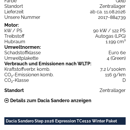
Farbe
Gelb
Standort
Zentrallager
Lieferzeit
ab ca. 11.08.2026
Unsere Nummer
2017-884739
Motor:
kW / PS
90 kW / 122 PS
Treibstoff
Autogas (LPG)
Hubraum
1.199 cm³
Umweltnormen:
Schadstoffklasse
Euro 6e
Umweltplakette
4 (Green)
Verbrauch und Emissionen nach WLTP:
Kraftstoffverbr. komb.
7,2 l/100km
CO
-Emissionen komb.
116 g/km
2
CO
-Klasse
D
2
Standort
Zentrallager
Details zum Dacia Sandero anzeigen
Dacia Sandero Step 2026 Expression TCe110 Winter Paket