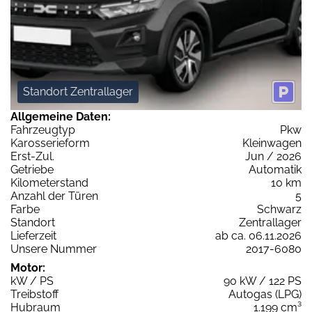
Standort Zentrallager
Allgemeine Daten:
Fahrzeugtyp
Pkw
Karosserieform
Kleinwagen
Erst-Zul.
Jun / 2026
Getriebe
Automatik
Kilometerstand
10 km
Anzahl der Türen
5
Farbe
Schwarz
Standort
Zentrallager
Lieferzeit
ab ca. 06.11.2026
Unsere Nummer
2017-6080
Motor:
kW / PS
90 kW / 122 PS
Treibstoff
Autogas (LPG)
Hubraum
1.199 cm³