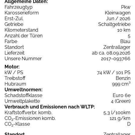
Allgemeine Daten:
Fahrzeugtyp
Pkw
Karosserieform
Kleinwagen
Erst-Zul.
Jun / 2026
Getriebe
Schaltgetriebe
Kilometerstand
10 km
Anzahl der Türen
5
Farbe
Blau
Standort
Zentrallager
Lieferzeit
ab ca. 08.09.2026
Unsere Nummer
2017-093766
Motor:
kW / PS
74 kW / 101 PS
Treibstoff
Benzin
Hubraum
999 cm³
Umweltnormen:
Schadstoffklasse
Euro 6e
Umweltplakette
4 (Green)
Verbrauch und Emissionen nach WLTP:
Kraftstoffverbr. komb.
5,3 l/100km
CO
-Emissionen komb.
121 g/km
2
CO
-Klasse
D
2
Standort
Zentrallager