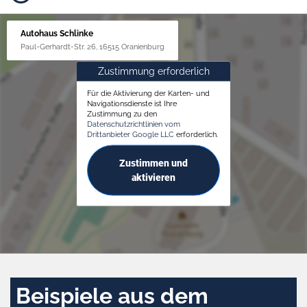
Autohaus Schlinke
Paul-Gerhardt-Str. 26, 16515 Oranienburg
Zustimmung erforderlich
Für die Aktivierung der Karten- und
Navigationsdienste ist Ihre
Zustimmung zu den
Datenschutzrichtlinien vom
Drittanbieter Google LLC
erforderlich.
Zustimmen und
aktivieren
Beispiele aus dem