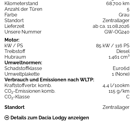
Kilometerstand
68.700 km
Anzahl der Türen
5
Farbe
Grau
Standort
Zentrallager
Lieferzeit
ab ca. 11.08.2026
Unsere Nummer
GW-OG240
Motor:
kW / PS
85 kW / 116 PS
Treibstoff
Diesel
Hubraum
1.461 cm³
Umweltnormen:
Schadstoffklasse
Euro6d
Umweltplakette
1 (None)
Verbrauch und Emissionen nach WLTP:
Kraftstoffverbr. komb.
4,4 l/100km
CO
-Emissionen komb.
115 g/km
2
CO
-Klasse
C
2
Standort
Zentrallager
Details zum Dacia Lodgy anzeigen